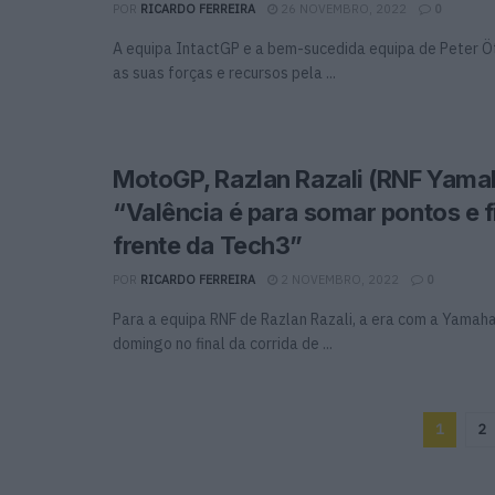
POR
RICARDO FERREIRA
26 NOVEMBRO, 2022
0
A equipa IntactGP e a bem-sucedida equipa de Peter Ött
as suas forças e recursos pela ...
MotoGP, Razlan Razali (RNF Yama
“Valência é para somar pontos e 
frente da Tech3”
POR
RICARDO FERREIRA
2 NOVEMBRO, 2022
0
Para a equipa RNF de Razlan Razali, a era com a Yamah
domingo no final da corrida de ...
1
2