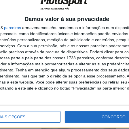
Damos valor à sua privacidade
o Vietti (Fantic
33
parceiros
armazenamos e/ou acedemos a informações num dispositi
Dylan Kelly ...
essoais, como identificadores únicos e informações padrão enviadas 
conteúdos personalizados, medição de publicidade e conteúdos, pesqui
serviços.
Com a sua permissão, nós e os nossos parceiros poderemos 
ção precisos através da procura de dispositivos. Poderá clicar para co
ossa parte e pela parte dos nossos 1733 parceiros, conforme descrit
qualquer
eder a informações mais pormenorizadas e alterar as suas preferência
timento.
Tenha em atenção que algum processamento dos seus dados
nsentimento, mas que tem o direito de se opor a esse processamento. A
as a este website. Você pode alterar suas preferências ou retirar seu
tando a este site e clicando no botão "Privacidade" na parte inferior 
do pelo facto de
AIS OPÇÕES
CONCORDO
ente, não