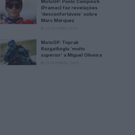
MotoGP: Paolo Campinoti
(Pramac) faz revelações
‘desconfortáveis’ sobre
Marc Márquez
16 OUTUBRO, 2025
MotoGP: Toprak
Razgatlioglu ‘muito
superior’ a Miguel Oliveira
29 DEZEMBRO, 2025