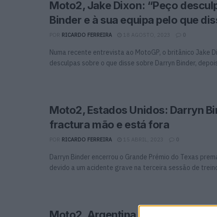
Moto2, Jake Dixon: “Peço descul
Binder e à sua equipa pelo que di
POR
RICARDO FERREIRA
18 AGOSTO, 2023
0
Numa recente entrevista ao MotoGP, o britânico Jake D
desculpas sobre o que disse sobre Darryn Binder, depois 
Moto2, Estados Unidos: Darryn Bi
fractura mão e está fora
POR
RICARDO FERREIRA
15 ABRIL, 2023
0
Darryn Binder encerrou o Grande Prémio do Texas pre
devido a um acidente grave na terceira sessão de treinos 
Moto2, Argentina, Q1: Binder, Viet