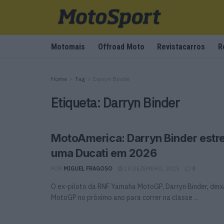
Motomais
Offroad Moto
Revistacarros
R
Home
Tag
Darryn Binder
Etiqueta:
Darryn Binder
MotoAmerica: Darryn Binder estr
uma Ducati em 2026
POR
MIGUEL FRAGOSO
18 DEZEMBRO, 2025
0
O ex-piloto da RNF Yamaha MotoGP, Darryn Binder, dei
MotoGP no próximo ano para correr na classe ...