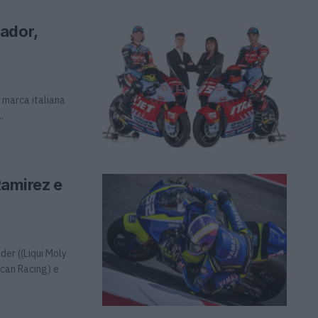
ador,
 marca italiana
.
Ramirez e
er ((Liqui Moly
can Racing) e