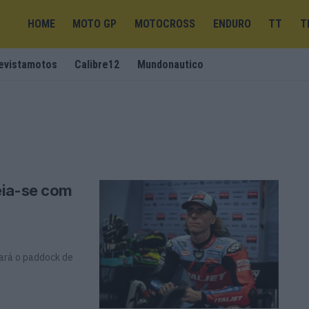
HOME
MOTO GP
MOTOCROSS
ENDURO
TT
T
evistamotos
Calibre12
Mundonautico
eia-se com
xará o paddock de