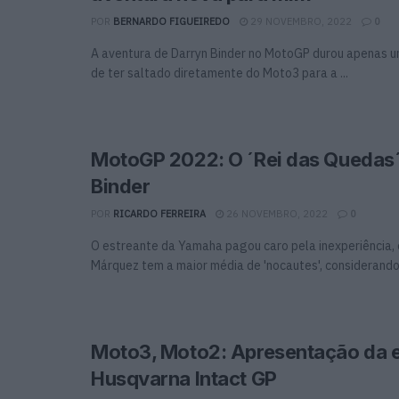
POR
BERNARDO FIGUEIREDO
29 NOVEMBRO, 2022
0
A aventura de Darryn Binder no MotoGP durou apenas u
de ter saltado diretamente do Moto3 para a ...
MotoGP 2022: O ´Rei das Quedas´
Binder
POR
RICARDO FERREIRA
26 NOVEMBRO, 2022
0
O estreante da Yamaha pagou caro pela inexperiência,
Márquez tem a maior média de 'nocautes', considerando 
Moto3, Moto2: Apresentação da 
Husqvarna Intact GP