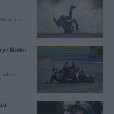
 MotoGP, tendo
.
ryn Binder
, saltando
...
tra