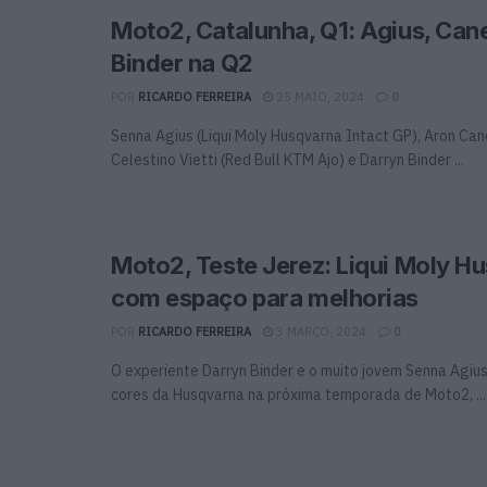
Moto2, Catalunha, Q1: Agius, Canet
Binder na Q2
POR
RICARDO FERREIRA
25 MAIO, 2024
0
Senna Agius (Liqui Moly Husqvarna Intact GP), Aron Cane
Celestino Vietti (Red Bull KTM Ajo) e Darryn Binder ...
Moto2, Teste Jerez: Liqui Moly H
com espaço para melhorias
POR
RICARDO FERREIRA
3 MARÇO, 2024
0
O experiente Darryn Binder e o muito jovem Senna Agi
cores da Husqvarna na próxima temporada de Moto2, ...