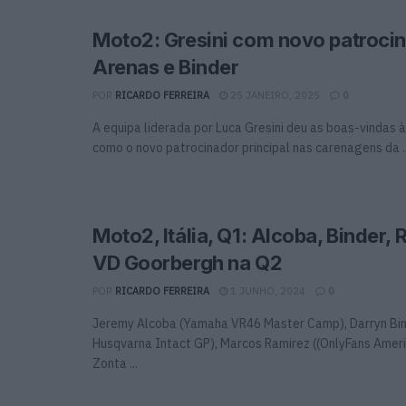
Moto2: Gresini com novo patrocin
Arenas e Binder
POR
RICARDO FERREIRA
25 JANEIRO, 2025
0
A equipa liderada por Luca Gresini deu as boas-vindas à
como o novo patrocinador principal nas carenagens da ..
Moto2, Itália, Q1: Alcoba, Binder, 
VD Goorbergh na Q2
POR
RICARDO FERREIRA
1 JUNHO, 2024
0
Jeremy Alcoba (Yamaha VR46 Master Camp), Darryn Bind
Husqvarna Intact GP), Marcos Ramirez ((OnlyFans Ameri
Zonta ...