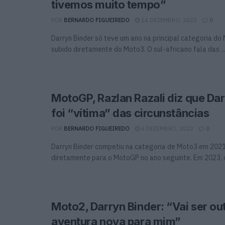
tivemos muito tempo”
POR
BERNARDO FIGUEIREDO
14 DEZEMBRO, 2022
0
Darryn Binder só teve um ano na principal categoria do
subido diretamente do Moto3. O sul-africano fala das ..
MotoGP, Razlan Razali diz que Dar
foi “vítima” das circunstâncias
POR
BERNARDO FIGUEIREDO
6 DEZEMBRO, 2022
0
Darryn Binder competiu na categoria de Moto3 em 2021
diretamente para o MotoGP no ano seguinte. Em 2023, o 
Moto2, Darryn Binder: “Vai ser ou
aventura nova para mim”