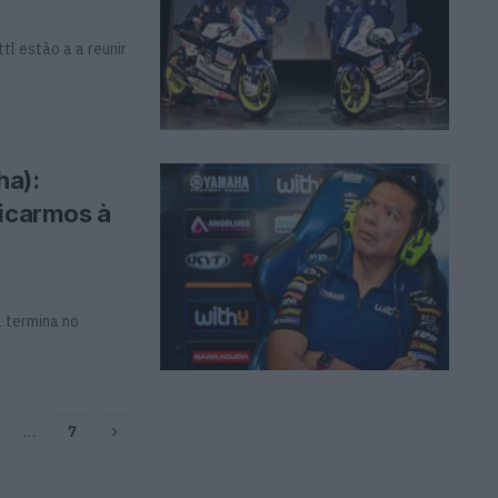
l estão a a reunir
ha):
ficarmos à
a termina no
…
7