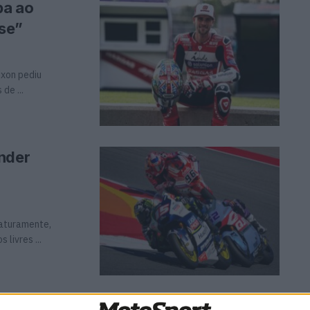
pa ao
sse”
ixon pediu
de ...
nder
maturamente,
livres ...
ti, Alcoba e