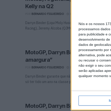
Kelly na Q2
POR
BERNARDO FIGUEIREDO
1 ABRIL, 2023
0
Darryn Binder (Liqui Moly Husqvarna Intact GP), Celestin
Nós e os nossos 17
Racing), Jeremy Alcoba (QJMOTOR Gresini Moto2) e Sean 
processamos dados p
para publicidade e 
desenvolvimento de 
dados de geolocaliza
processamento por n
MotoGP, Darryn Binder: “Não há 
alternativa, pode ac
amargura”
ou recusar o consen
não exigir o seu co
POR
BERNARDO FIGUEIREDO
15 DEZEMBRO, 2022
0
serão aplicadas apen
qualquer momento vol
Darryn Binder garante que não sai do MotoGP amargura
só ter tido um ano na classe principal. ...
M
MotoGP, Darryn Binder: “Infelizm