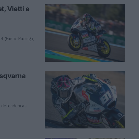
, Vietti e
t (Fantic Racing),
usqvarna
us defendem as