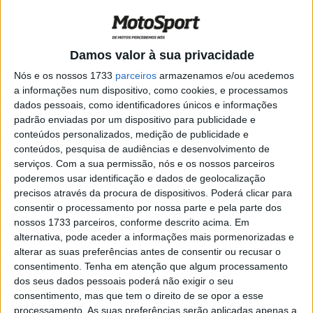
fratura de uma vértebra e tíbia
POR
PAULO ARAÚJO
9 AGOSTO, 2020
0
SBK, 2020: Redding o mais rápido ao fim
Damos valor à sua privacidade
do dia
Nós e os nossos 1733
parceiros
armazenamos e/ou acedemos
POR
REDAÇÃO
9 JULHO, 2020
0
a informações num dispositivo, como cookies, e processamos
dados pessoais, como identificadores únicos e informações
SBK, 2020: Pilotos já treinam
padrão enviadas por um dispositivo para publicidade e
POR
REDAÇÃO
21 MAIO, 2020
0
conteúdos personalizados, medição de publicidade e
conteúdos, pesquisa de audiências e desenvolvimento de
serviços.
Com a sua permissão, nós e os nossos parceiros
SBK 2020: Cortese permanece otimista
poderemos usar identificação e dados de geolocalização
POR
REDAÇÃO
28 MARÇO, 2020
0
precisos através da procura de dispositivos. Poderá clicar para
consentir o processamento por nossa parte e pela parte dos
nossos 1733 parceiros, conforme descrito acima. Em
SBK 2020: Cortese substitui Camier
alternativa, pode aceder a informações mais pormenorizadas e
POR
REDAÇÃO
16 JANEIRO, 2020
0
alterar as suas preferências antes de consentir ou recusar o
consentimento.
Tenha em atenção que algum processamento
dos seus dados pessoais poderá não exigir o seu
SSP: As estrelas que vieram da Moto2
consentimento, mas que tem o direito de se opor a esse
processamento. As suas preferências serão aplicadas apenas a
POR
REDAÇÃO
10 JANEIRO, 2020
0