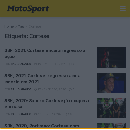
Home
Tag
Cortese
Etiqueta:
Cortese
SSP, 2021: Cortese encara regresso à
ação
POR
PAULO ARAÚJO
19 FEVEREIRO, 2021
0
SBK, 2021: Cortese, regresso ainda
incerto em 2021
POR
PAULO ARAÚJO
17 NOVEMBRO, 2020
0
SBK, 2020: Sandro Cortese já recupera
em casa
POR
PAULO ARAÚJO
4 SETEMBRO, 2020
0
SBK, 2020, Portimão: Cortese com