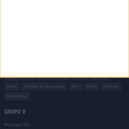
Informação importante
Ficha técnica
Estatuto editorial
Política de privacidade
Termos e condições
Informação Legal
Como anunciar
Tags
Miguel Oliveira
Motas
Moto2
Moto3
MotoGP
Motos
Mundial de Superbikes
MX2
MXGP
Off Road
Rally Dakar
GRUPO V
Motosport ES