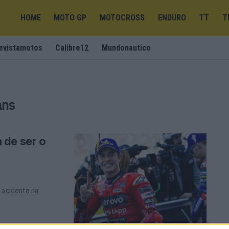
HOME
MOTO GP
MOTOCROSS
ENDURO
TT
T
evistamotos
Calibre12
Mundonautico
ans
 de ser o
 acidente na