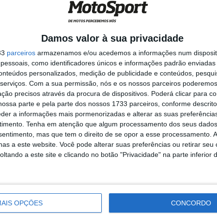
sando os
do”
Damos valor à sua privacidade
33
parceiros
armazenamos e/ou acedemos a informações num dispositi
essoais, como identificadores únicos e informações padrão enviadas 
 para o estreante
conteúdos personalizados, medição de publicidade e conteúdos, pesqui
os ...
serviços.
Com a sua permissão, nós e os nossos parceiros poderemos 
ção precisos através da procura de dispositivos. Poderá clicar para co
ossa parte e pela parte dos nossos 1733 parceiros, conforme descrit
eder a informações mais pormenorizadas e alterar as suas preferência
Márquez
timento.
Tenha em atenção que algum processamento dos seus dados
nsentimento, mas que tem o direito de se opor a esse processamento. A
!
as a este website. Você pode alterar suas preferências ou retirar seu
tando a este site e clicando no botão "Privacidade" na parte inferior 
se concretizado,
AIS OPÇÕES
CONCORDO