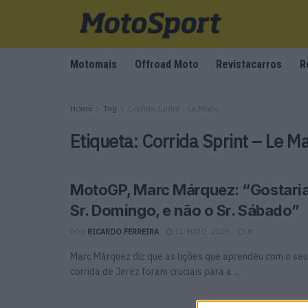
Motomais
Offroad Moto
Revistacarros
R
Home
Tag
Corrida Sprint - Le Mans
Etiqueta:
Corrida Sprint – Le M
MotoGP, Marc Márquez: “Gostaria
Sr. Domingo, e não o Sr. Sábado”
POR
RICARDO FERREIRA
11 MAIO, 2025
0
Marc Márquez diz que as lições que aprendeu com o seu
corrida de Jerez foram cruciais para a ...