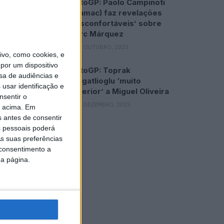
MotoGP: Paolo Campinoti
(Pramac) faz revelações
‘desconfortáveis’ sobre
Marc Márquez
16 OUTUBRO, 2025
vo, como cookies, e
por um dispositivo
MotoGP: Toprak
sa de audiências e
Razgatlioglu ‘muito
usar identificação e
superior’ a Miguel Oliveira
nsentir o
29 DEZEMBRO, 2025
o acima. Em
s antes de consentir
 pessoais poderá
s suas preferências
 consentimento a
da página.