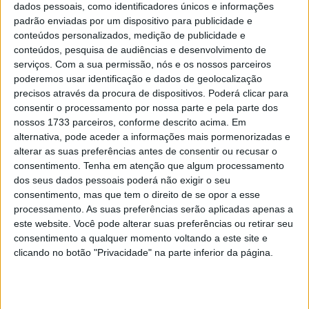
leilão “MotoGP Stars”
dados pessoais, como identificadores únicos e informações
padrão enviadas por um dispositivo para publicidade e
POR
PAULO ARAÚJO
12 DEZEMBRO, 2020
0
conteúdos personalizados, medição de publicidade e
MotoGP: Day of Champions foi um
conteúdos, pesquisa de audiências e desenvolvimento de
sucesso em Silverstone
serviços.
Com a sua permissão, nós e os nossos parceiros
poderemos usar identificação e dados de geolocalização
POR
PAULO ARAÚJO
5 SETEMBRO, 2019
0
precisos através da procura de dispositivos. Poderá clicar para
consentir o processamento por nossa parte e pela parte dos
nossos 1733 parceiros, conforme descrito acima. Em
Tendências
Comentários
Novidades
alternativa, pode aceder a informações mais pormenorizadas e
alterar as suas preferências antes de consentir ou recusar o
MotoGP- Reviravolta com Oliveira na Honda
consentimento.
Tenha em atenção que algum processamento
dos seus dados pessoais poderá não exigir o seu
8 SETEMBRO, 2025
consentimento, mas que tem o direito de se opor a esse
processamento. As suas preferências serão aplicadas apenas a
MotoGP: Reviravolta? Miguel Oliveira pode
este website. Você pode alterar suas preferências ou retirar seu
ter vaga em 2026
consentimento a qualquer momento voltando a este site e
28 AGOSTO, 2025
clicando no botão "Privacidade" na parte inferior da página.
MotoGP: Paolo Campinoti (Pramac) faz
revelações ‘desconfortáveis’ sobre Marc
Márquez