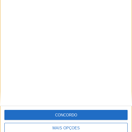
16 OUTUBRO, 2025
MotoGP: Toprak Razgatlioglu ‘muito
superior’ a Miguel Oliveira
29 DEZEMBRO, 2025
Sobre
Especialistas em Motos, MotoGP, MXGP, Enduro, SuperBikes,
Motocross, Trial
CONCORDO
Informação importante
MAIS OPÇÕES