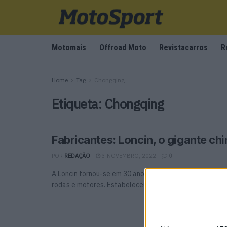
Motomais
Offroad Moto
Revistacarros
R
Home
Tag
Chongqing
Etiqueta:
Chongqing
Fabricantes: Loncin, o gigante ch
POR
REDAÇÃO
3 NOVEMBRO, 2022
0
A Loncin tornou-se em 30 anos num dos maiores produt
rodas e motores. Estabeleceu a partir de 2005 ...