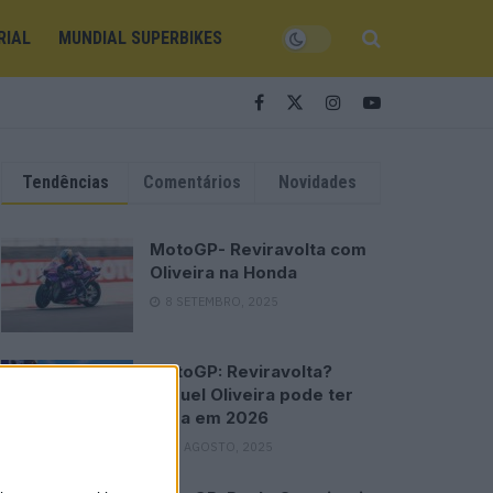
RIAL
MUNDIAL SUPERBIKES
Tendências
Comentários
Novidades
MotoGP- Reviravolta com
Oliveira na Honda
8 SETEMBRO, 2025
MotoGP: Reviravolta?
Miguel Oliveira pode ter
vaga em 2026
28 AGOSTO, 2025