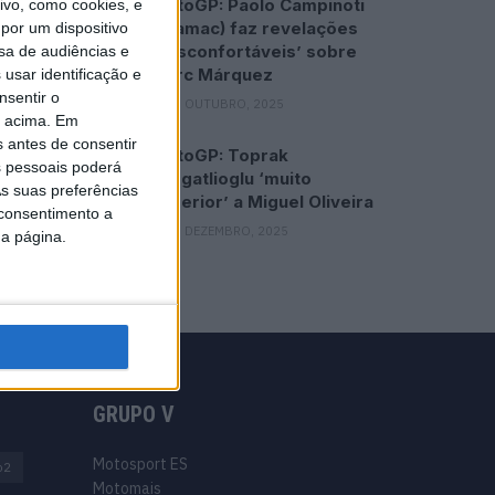
MotoGP: Paolo Campinoti
vo, como cookies, e
(Pramac) faz revelações
por um dispositivo
‘desconfortáveis’ sobre
sa de audiências e
Marc Márquez
usar identificação e
nsentir o
16 OUTUBRO, 2025
o acima. Em
s antes de consentir
MotoGP: Toprak
 pessoais poderá
Razgatlioglu ‘muito
s suas preferências
superior’ a Miguel Oliveira
 consentimento a
29 DEZEMBRO, 2025
da página.
GRUPO V
Motosport ES
o2
Motomais