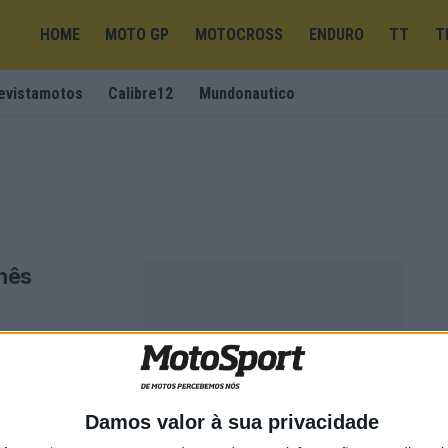
HOME
MOTO GP
MOTOCROSS
ENDURO
TT
T
evistamotos
Calibre12
Mundonautico
inês
ores de duas
Damos valor à sua privacidade