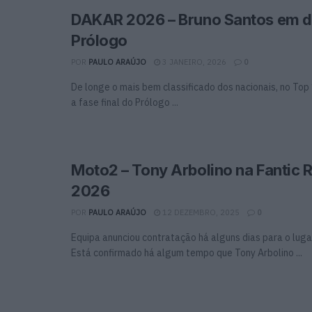
DAKAR 2026 – Bruno Santos em d
Prólogo
POR
PAULO ARAÚJO
3 JANEIRO, 2026
0
De longe o mais bem classificado dos nacionais, no Top
a fase final do Prólogo ...
Moto2 – Tony Arbolino na Fantic 
2026
POR
PAULO ARAÚJO
12 DEZEMBRO, 2025
0
Equipa anunciou contratação há alguns dias para o lug
Está confirmado há algum tempo que Tony Arbolino ...