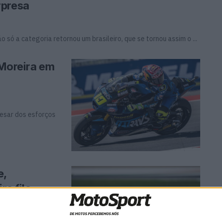
rpresa
o só a categoria retornou um brasileiro, que se tornou assim o ...
 Moreira em
pesar dos esforços
e,
ra fila
Moto imparável e