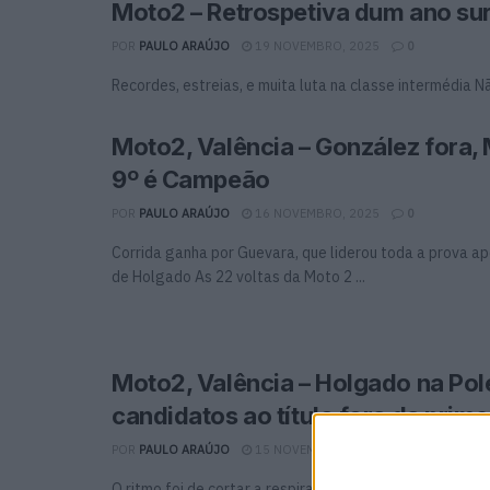
Moto2 – Retrospetiva dum ano su
POR
PAULO ARAÚJO
19 NOVEMBRO, 2025
0
Recordes, estreias, e muita luta na classe intermédia Nã
Moto2, Valência – González fora,
9º é Campeão
POR
PAULO ARAÚJO
16 NOVEMBRO, 2025
0
Corrida ganha por Guevara, que liderou toda a prova a
de Holgado As 22 voltas da Moto 2 ...
Moto2, Valência – Holgado na Pol
candidatos ao título fora da primei
POR
PAULO ARAÚJO
15 NOVEMBRO, 2025
0
O ritmo foi de cortar a respiração, com o homem da CF