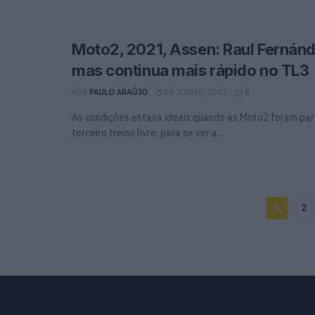
Moto2, 2021, Assen: Raul Fernánd
mas continua mais rápido no TL3
POR
PAULO ARAÚJO
26 JUNHO, 2021
0
As condições estava ideais quando as Moto2 foram para
terceiro treino livre, para se ver a ...
1
2