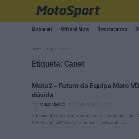
Motomais
Offroad Moto
Revistacarros
R
Home
Tag
Canet
Etiqueta:
Canet
Moto2 – Futuro da Equipa Marc V
dúvida
POR
PAULO ARAÚJO
25 JULHO, 2026
0
Falecimento do seu criador põe continuidade em causa 
VDS Racing na Moto2 permanece incerto após o ...