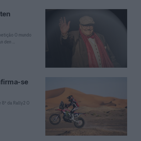
aten
petição O mundo
 den ...
nfirma-se
 8º da Rally2 O