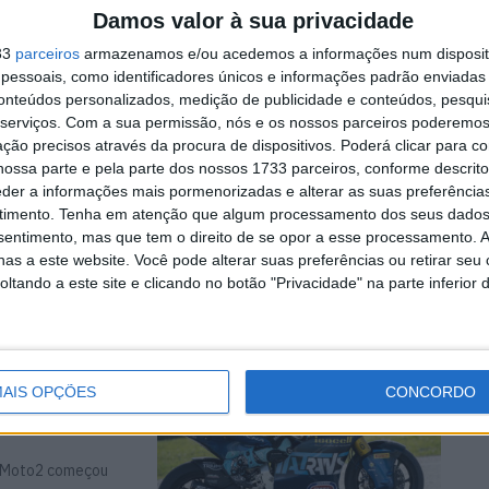
Damos valor à sua privacidade
33
parceiros
armazenamos e/ou acedemos a informações num dispositi
essoais, como identificadores únicos e informações padrão enviadas 
conteúdos personalizados, medição de publicidade e conteúdos, pesqui
serviços.
Com a sua permissão, nós e os nossos parceiros poderemos 
da FP1
ção precisos através da procura de dispositivos. Poderá clicar para co
ossa parte e pela parte dos nossos 1733 parceiros, conforme descrit
eder a informações mais pormenorizadas e alterar as suas preferência
a ritmo recorde,
timento.
Tenha em atenção que algum processamento dos seus dados
nsentimento, mas que tem o direito de se opor a esse processamento. A
as a este website. Você pode alterar suas preferências ou retirar seu
tando a este site e clicando no botão "Privacidade" na parte inferior 
eira mesmo
AIS OPÇÕES
CONCORDO
s Moto2 começou