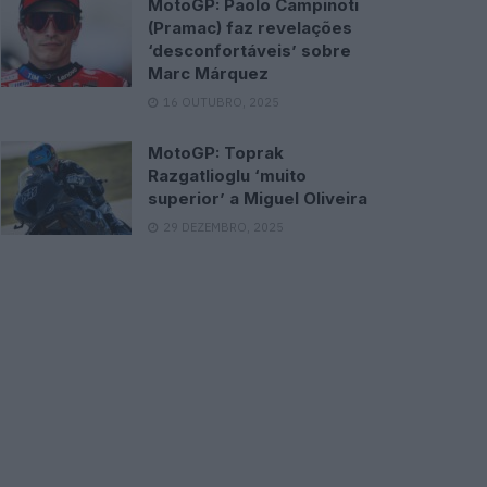
MotoGP: Paolo Campinoti
(Pramac) faz revelações
‘desconfortáveis’ sobre
Marc Márquez
16 OUTUBRO, 2025
MotoGP: Toprak
Razgatlioglu ‘muito
superior’ a Miguel Oliveira
29 DEZEMBRO, 2025