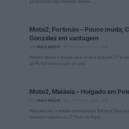
por produzir logo uma luta renhida ...
Moto2, Portimão – Pouco muda, C
González em vantagem
POR
PAULO ARAÚJO
7 NOVEMBRO, 2025
0
Moreira deixou o ataque para tarde e ficou em 12º A se
de Moto2 começou por ser uma ...
Moto2, Malásia – Holgado em Pol
POR
PAULO ARAÚJO
25 OUTUBRO, 2025
0
Mais uma vez, a sessão dominada por Baltus e Dixon a
vencedor surpresa na CF Moto da Aspar ...