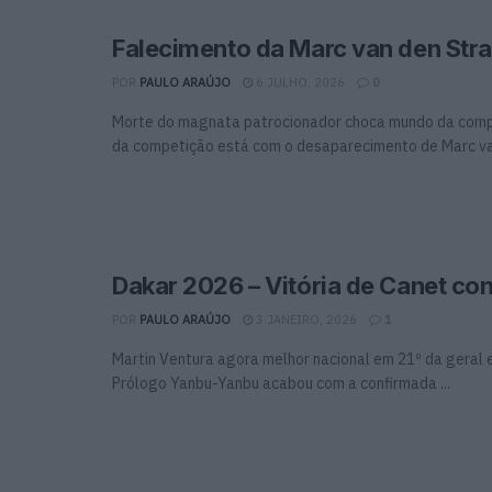
Falecimento da Marc van den Str
POR
PAULO ARAÚJO
6 JULHO, 2026
0
Morte do magnata patrocionador choca mundo da com
da competição está com o desaparecimento de Marc van
Dakar 2026 – Vitória de Canet co
POR
PAULO ARAÚJO
3 JANEIRO, 2026
1
Martin Ventura agora melhor nacional em 21º da geral e
Prólogo Yanbu-Yanbu acabou com a confirmada ...