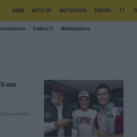
HOME
MOTO GP
MOTOCROSS
ENDURO
TT
T
evistamotos
Calibre12
Mundonautico
DS em
O futuro da Marc