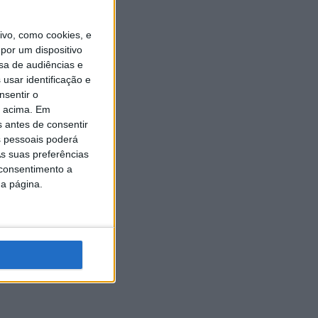
vo, como cookies, e
por um dispositivo
sa de audiências e
usar identificação e
nsentir o
o acima. Em
s antes de consentir
 pessoais poderá
s suas preferências
 consentimento a
da página.