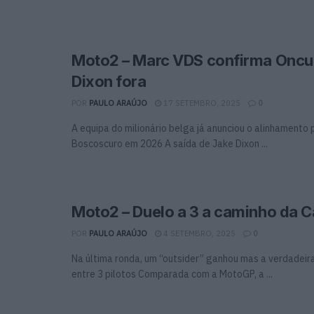
Moto2 – Marc VDS confirma Oncu 
Dixon fora
POR
PAULO ARAÚJO
17 SETEMBRO, 2025
0
A equipa do milionário belga já anunciou o alinhamento 
Boscoscuro em 2026 A saída de Jake Dixon ...
Moto2 – Duelo a 3 a caminho da C
POR
PAULO ARAÚJO
4 SETEMBRO, 2025
0
Na última ronda, um “outsider” ganhou mas a verdadeira
entre 3 pilotos Comparada com a MotoGP, a ...