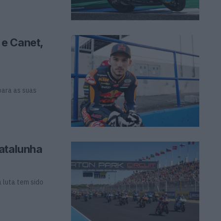
e Canet,
para as suas
atalunha
 luta tem sido