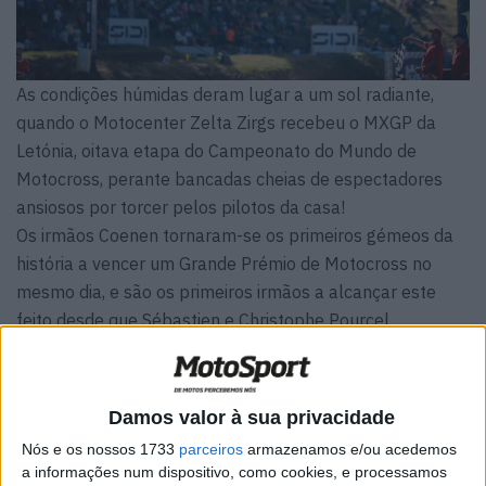
As condições húmidas deram lugar a um sol radiante,
quando o Motocenter Zelta Zirgs recebeu o MXGP da
Letónia, oitava etapa do Campeonato do Mundo de
Motocross, perante bancadas cheias de espectadores
ansiosos por torcer pelos pilotos da casa!
Os irmãos Coenen tornaram-se os primeiros gémeos da
história a vencer um Grande Prémio de Motocross no
mesmo dia, e são os primeiros irmãos a alcançar este
feito desde que Sébastien e Christophe Pourcel
conquistaram as vitórias nas categorias MX1 e MX2 em
2007, quando Lucas e Sacha tinham apenas nove meses
de idade! Lucas Coenen foi simplesmente imponente,
Damos valor à sua privacidade
liderando todas as voltas na KTM Red Bull e sendo
Nós e os nossos 1733
parceiros
armazenamos e/ou acedemos
superado apenas nas primeiras curvas da segunda
a informações num dispositivo, como cookies, e processamos