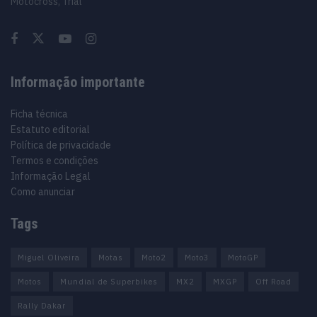
Motocross, Trial
Informação importante
Ficha técnica
Estatuto editorial
Política de privacidade
Termos e condições
Informação Legal
Como anunciar
Tags
Miguel Oliveira
Motas
Moto2
Moto3
MotoGP
Motos
Mundial de Superbikes
MX2
MXGP
Off Road
Rally Dakar