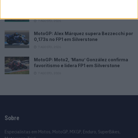
MotoGP: Moto3, Valentin Perrone termina
sexta-feira no topo em Silverstone
7 AGOSTO, 2026
MotoGP: Alex Márquez supera Bezzecchi por
0,173s no FP1 em Silverstone
7 AGOSTO, 2026
MotoGP: Moto2, ‘Manu’ González confirma
favoritismo e lidera FP1 em Silverstone
7 AGOSTO, 2026
Sobre
Especialistas em Motos, MotoGP, MXGP, Enduro, SuperBikes,