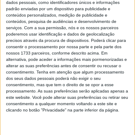
manga, situação que rapidamente inverteu!
dados pessoais, como identificadores únicos e informações
padrão enviadas por um dispositivo para publicidade e
conteúdos personalizados, medição de publicidade e
conteúdos, pesquisa de audiências e desenvolvimento de
serviços.
Com a sua permissão, nós e os nossos parceiros
poderemos usar identificação e dados de geolocalização
precisos através da procura de dispositivos. Poderá clicar para
consentir o processamento por nossa parte e pela parte dos
nossos 1733 parceiros, conforme descrito acima. Em
alternativa, pode aceder a informações mais pormenorizadas e
alterar as suas preferências antes de consentir ou recusar o
consentimento.
Tenha em atenção que algum processamento
dos seus dados pessoais poderá não exigir o seu
consentimento, mas que tem o direito de se opor a esse
processamento. As suas preferências serão aplicadas apenas a
este website. Você pode alterar suas preferências ou retirar seu
consentimento a qualquer momento voltando a este site e
Kay de Wolf (74) conquistou o seu melhor resultado na
clicando no botão "Privacidade" na parte inferior da página.
categoria MXGP até à data, com o segundo lugar pela
Nestaan Husqvarna. O único piloto que chegou a liderar
brevemente um Coenen durante todo o dia, Romain