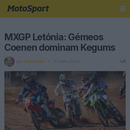
MXGP Letónia: Gémeos
Coenen dominam Kegums
A
por
Paulo Araújo
9 Junho, 2026
A