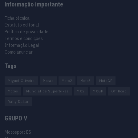
Informação importante
Ficha técnica
Estatuto editorial
Política de privacidade
Termos e condições
Informação Legal
Como anunciar
Tags
Miguel Oliveira
Motas
Moto2
Moto3
MotoGP
Motos
Mundial de Superbikes
MX2
MXGP
Off Road
Rally Dakar
GRUPO V
Motosport ES