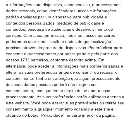
prazo de dois anos para “num futuro próximo” quando se
a informações num dispositivo, como cookies, e processamos
dados pessoais, como identificadores únicos e informações
tornou claro que o calendário de dois anos não era viável,
padrão enviadas por um dispositivo para publicidade e
mas já passou mais de uma década e ainda não há
conteúdos personalizados, medição de publicidade e
nenhuma moto desportiva eléctrica na gama da Yamaha.
conteúdos, pesquisa de audiências e desenvolvimento de
serviços.
Com a sua permissão, nós e os nossos parceiros
Será que isso significa que a ideia foi completamente
poderemos usar identificação e dados de geolocalização
abandonada? Parece que não, uma vez que um novo
precisos através da procura de dispositivos. Poderá clicar para
consentir o processamento por nossa parte e pela parte dos
pedido de patente da Yamaha revela que está em curso o
nossos 1733 parceiros, conforme descrito acima. Em
trabalho numa moto eléctrica que está claramente muito
alternativa, pode aceder a informações mais pormenorizadas e
mais focada no desempenho do que qualquer um dos
alterar as suas preferências antes de consentir ou recusar o
modelos a bateria existentes da empresa.
consentimento.
Tenha em atenção que algum processamento
dos seus dados pessoais poderá não exigir o seu
consentimento, mas que tem o direito de se opor a esse
Artigos relacionados
processamento. As suas preferências serão aplicadas apenas a
este website. Você pode alterar suas preferências ou retirar seu
Tampas GB Racing para a Ducati Panigale V4
consentimento a qualquer momento voltando a este site e
2 SETEMBRO, 2025
clicando no botão "Privacidade" na parte inferior da página.
3 milhões de motos vendidas na Europa em
2024!