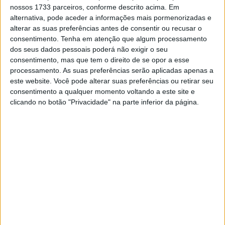
nossos 1733 parceiros, conforme descrito acima. Em
Esta edição especial da Street Triple terá em cada uma
alternativa, pode aceder a informações mais pormenorizadas e
alterar as suas preferências antes de consentir ou recusar o
das cores um banco em alcantara e a bandeira do Reino
consentimento.
Tenha em atenção que algum processamento
Unido, a Union Jack, em cada um dos lados. Nota ainda
dos seus dados pessoais poderá não exigir o seu
para o facto das versões em cinzento e dourado terem as
consentimento, mas que tem o direito de se opor a esse
jantes de acordo com a cor de série. O modelo em preto
processamento. As suas preferências serão aplicadas apenas a
este website. Você pode alterar suas preferências ou retirar seu
estará disponível no mercado no início de outubro,
consentimento a qualquer momento voltando a este site e
enquanto os modelos em dourado e cinzento estarão à
clicando no botão "Privacidade" na parte inferior da página.
disposição no meio do próximo mês.
Para obter mais informações sobre esta proposta
especial da Triumph
veja aqui
Artigos relacionados
Tampas GB Racing para a Ducati Panigale V4
2 SETEMBRO, 2025
3 milhões de motos vendidas na Europa em