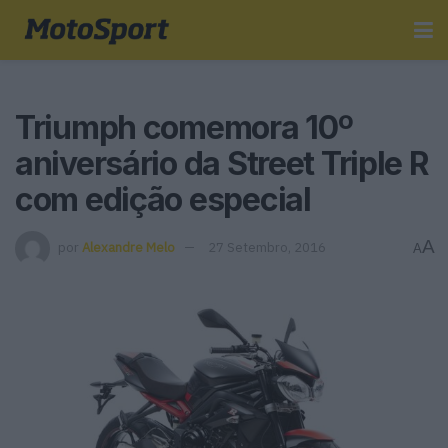
Triumph comemora 10º
aniversário da Street Triple R
com edição especial
A
por
Alexandre Melo
27 Setembro, 2016
A