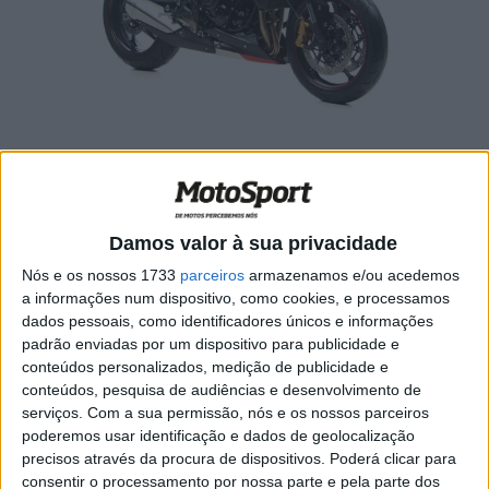
🔊 Ouvir artigo
Damos valor à sua privacidade
Nós e os nossos 1733
parceiros
armazenamos e/ou acedemos
A Triumph decidiu celebrar o 10º aniversário do modelo
a informações num dispositivo, como cookies, e processamos
Street Triple R criando uma edição especial que estará
dados pessoais, como identificadores únicos e informações
disponível em três cores: preto cinzento e dourado.
padrão enviadas por um dispositivo para publicidade e
Estes esquemas cromáticos foram desenvolvidos em
conteúdos personalizados, medição de publicidade e
conteúdos, pesquisa de audiências e desenvolvimento de
associação com a empresa de pintura 8Ball. Como se
serviços.
Com a sua permissão, nós e os nossos parceiros
trata de uma oferta limitada cada cor terá apenas 50
poderemos usar identificação e dados de geolocalização
motos disponíveis e cada uma terá o respetivo número
precisos através da procura de dispositivos. Poderá clicar para
de série, no topo do depósito de combustível.
consentir o processamento por nossa parte e pela parte dos