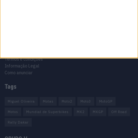
Informação importante
Ficha técnica
Estatuto editorial
Política de privacidade
Termos e condições
Informação Legal
Como anunciar
Tags
Miguel Oliveira
Motas
Moto2
Moto3
MotoGP
Motos
Mundial de Superbikes
MX2
MXGP
Off Road
Rally Dakar