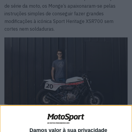
de série da moto, os Monge’s apaixonaram-se pelas
instruções simples de conseguir fazer grandes
modificações à icónica Sport Heritage XSR700 sem
cortes nem soldaduras.
A trabalhar na pitoresca estância de San Sebastián, no
Damos valor à sua privacidade
Golfo da Biscaia, em Espanha, a Café Racer SSpirit (CRSS)