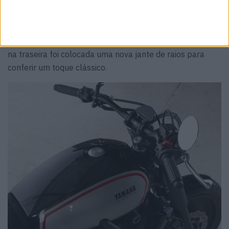
construtores. Na dianteira, a suspensão é agora mais
baixa, com coberturas de amortecedor inspiradas na YR-
2. Fazendo referência ao “lado negro” da Yamaha, a roda
dianteira foi fechada e pintada em preto sólido, enquanto
na traseira foi colocada uma nova jante de raios para
conferir um toque clássico.