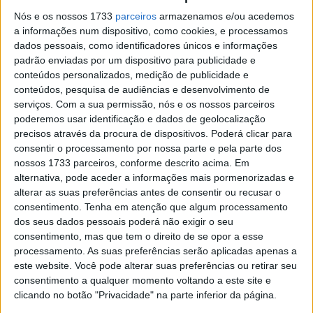
é uma pequena equipa de construtores de motos
Nós e os nossos 1733
parceiros
armazenamos e/ou acedemos
a informações num dispositivo, como cookies, e processamos
personalizadas dedicados e muito apaixonados. Fundada
dados pessoais, como identificadores únicos e informações
por Juan Carlos López Chinchurreta, amante de tudo o
padrão enviadas por um dispositivo para publicidade e
que tem a ver com motos, a CRSS procura descobrir a
conteúdos personalizados, medição de publicidade e
beleza única de cada moto com que trabalham,
conteúdos, pesquisa de audiências e desenvolvimento de
serviços.
Com a sua permissão, nós e os nossos parceiros
respeitando a singularidade e o estilo de cada máquina e
poderemos usar identificação e dados de geolocalização
do seu condutor.
precisos através da procura de dispositivos. Poderá clicar para
consentir o processamento por nossa parte e pela parte dos
Artigos relacionados
nossos 1733 parceiros, conforme descrito acima. Em
alternativa, pode aceder a informações mais pormenorizadas e
alterar as suas preferências antes de consentir ou recusar o
Tampas GB Racing para a Ducati Panigale V4
consentimento.
Tenha em atenção que algum processamento
2 SETEMBRO, 2025
dos seus dados pessoais poderá não exigir o seu
3 milhões de motos vendidas na Europa em
consentimento, mas que tem o direito de se opor a esse
2024!
processamento. As suas preferências serão aplicadas apenas a
27 FEVEREIRO, 2025
este website. Você pode alterar suas preferências ou retirar seu
consentimento a qualquer momento voltando a este site e
clicando no botão "Privacidade" na parte inferior da página.