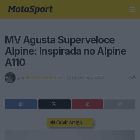
MV Agusta Superveloce
Alpine: Inspirada no Alpine
A110
A
por
Ricardo Ferreira
10 Dezembro, 2020
A
🔊 Ouvir artigo