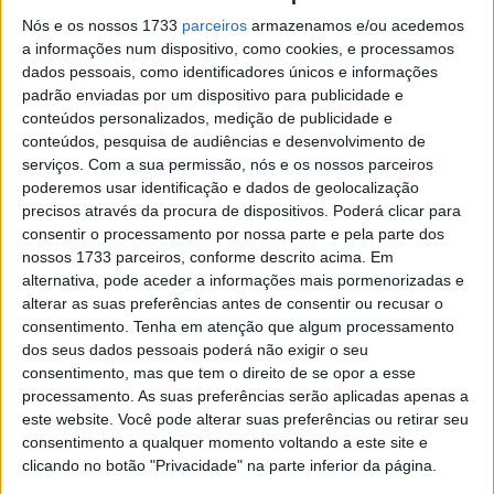
engenharia das duas empresas que criam emoções
Nós e os nossos 1733
parceiros
armazenamos e/ou acedemos
únicas entre os seus clientes. Desta vez, a honra cabe à
a informações num dispositivo, como cookies, e processamos
dados pessoais, como identificadores únicos e informações
MV Agusta Superveloce 800 Alpine, equipada com o
padrão enviadas por um dispositivo para publicidade e
mesmo motor tricilindrico de 798cc, com 147 cv de
conteúdos personalizados, medição de publicidade e
potência às 13.000 rpm e que a catapulta a uma
conteúdos, pesquisa de audiências e desenvolvimento de
velocidade máxima acima dos 240 km/h.
serviços.
Com a sua permissão, nós e os nossos parceiros
poderemos usar identificação e dados de geolocalização
precisos através da procura de dispositivos. Poderá clicar para
Artigos relacionados
consentir o processamento por nossa parte e pela parte dos
nossos 1733 parceiros, conforme descrito acima. Em
Tampas GB Racing para a Ducati Panigale V4
alternativa, pode aceder a informações mais pormenorizadas e
2 SETEMBRO, 2025
alterar as suas preferências antes de consentir ou recusar o
consentimento.
Tenha em atenção que algum processamento
3 milhões de motos vendidas na Europa em
dos seus dados pessoais poderá não exigir o seu
2024!
consentimento, mas que tem o direito de se opor a esse
27 FEVEREIRO, 2025
processamento. As suas preferências serão aplicadas apenas a
este website. Você pode alterar suas preferências ou retirar seu
consentimento a qualquer momento voltando a este site e
clicando no botão "Privacidade" na parte inferior da página.