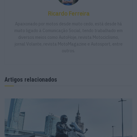
Ricardo Ferreira
Apaixonado por motos desde muito cedo, está desde há
muito ligado à Comunicação Social, tendo trabalhado em
diversos meios como AutoHoje, revista Motociclismo,
jornal Volante, revista MotoMagazine e Autosport, entre
outros.
Tampas GB Racing para a Ducati Panigale
V4
Artigos relacionados
POR
PAULO ARAÚJO
2 SETEMBRO, 2025