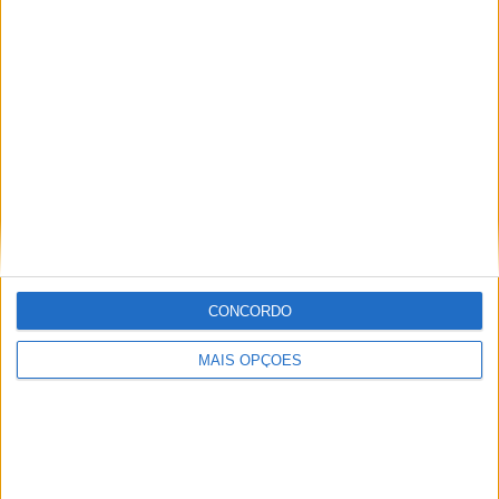
CONCORDO
MAIS OPÇÕES
Ficha técnica
MV Agusta Superveloce 800 Alpine
Motor: Três cilindros, 4 tempos, DACT, 12 válvulas,