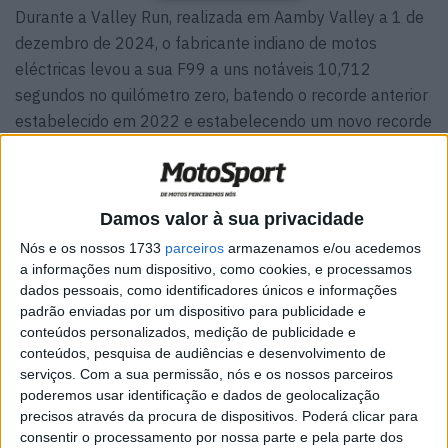
Durante a Valley Run, realizada em Aamby Valley a 1 de
dezembro de 2024, o fabricante indiano de motos
eléctricas levou a sua F99 a uns notáveis 10,712
segundos no quilómetro zero, batendo o recorde anterior
estabelecido em 2022 e estabelecendo um novo recorde
para o quilómetro zero mais rápido registado por uma
moto fabricada na Índia.
O próximo objetivo é bater também o recorde de
Damos valor à sua privacidade
velocidade máxima, mas a moto que realizou esta proeza
Nós e os nossos 1733
parceiros
armazenamos e/ou acedemos
é bastante diferente da F99 que vimos na
EICMA
.
a informações num dispositivo, como cookies, e processamos
dados pessoais, como identificadores únicos e informações
Abandonando os apêndices aerodinâmicos (que são
padrão enviadas por um dispositivo para publicidade e
susceptíveis de absorver energia), a F99 do recorde é
conteúdos personalizados, medição de publicidade e
muito mais aerodinâmica e convencional, enquanto o
conteúdos, pesquisa de audiências e desenvolvimento de
quadro e as baterias têm uma estrutura de fibra de
serviços.
Com a sua permissão, nós e os nossos parceiros
carbono para manter o peso baixo para 180 kg.
poderemos usar identificação e dados de geolocalização
precisos através da procura de dispositivos. Poderá clicar para
O desempenho do sistema de potência de 400 volts
consentir o processamento por nossa parte e pela parte dos