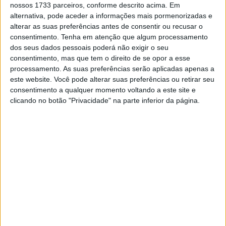
nossos 1733 parceiros, conforme descrito acima. Em
arrefecido a líquido fala de 121 cavalos de potência
alternativa, pode aceder a informações mais pormenorizadas e
máxima com um valor de binário nas rodas de 972 Nm e
alterar as suas preferências antes de consentir ou recusar o
menos de três segundos para ir dos 0 aos 100 km/h,
consentimento.
Tenha em atenção que algum processamento
enquanto os 200 km/h a partir de uma paragem são
dos seus dados pessoais poderá não exigir o seu
consentimento, mas que tem o direito de se opor a esse
atingidos em menos de 10 segundos.
processamento. As suas preferências serão aplicadas apenas a
este website. Você pode alterar suas preferências ou retirar seu
Artigos relacionados
consentimento a qualquer momento voltando a este site e
clicando no botão "Privacidade" na parte inferior da página.
Tampas GB Racing para a Ducati Panigale V4
2 SETEMBRO, 2025
3 milhões de motos vendidas na Europa em
2024!
27 FEVEREIRO, 2025