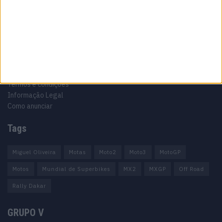
Informação importante
Ficha técnica
Estatuto editorial
Política de privacidade
Termos e condições
Informação Legal
Como anunciar
Tags
Miguel Oliveira
Motas
Moto2
Moto3
MotoGP
Motos
Mundial de Superbikes
MX2
MXGP
Off Road
Rally Dakar
GRUPO V