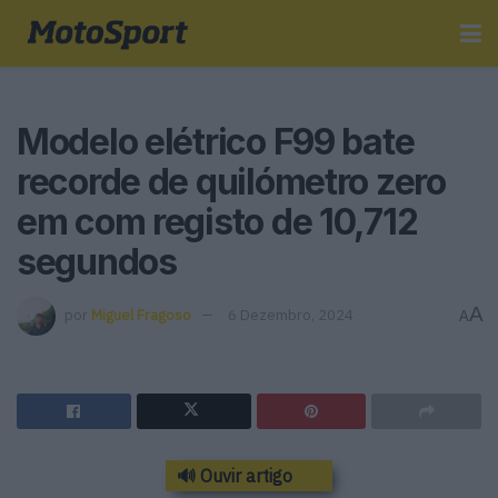
Modelo elétrico F99 bate
recorde de quilómetro zero
em com registo de 10,712
segundos
A
por
Miguel Fragoso
6 Dezembro, 2024
A
🔊 Ouvir artigo