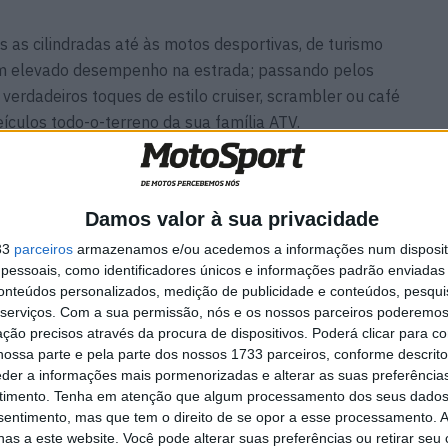
s as cilindradas até às motos desportivas, de turismo
um elevado desempenho na estrada; passando pelos
erdadeiros toques de estilo cruiser, scrambler ou café
ículos todo-o-terreno da sua família ATV.
misso de serviço e de satisfação que a MITT adquire
 mensagem transmitida pela sua nova imagem e pelo
Damos valor à sua privacidade
33
parceiros
armazenamos e/ou acedemos a informações num dispositi
essoais, como identificadores únicos e informações padrão enviadas 
conteúdos personalizados, medição de publicidade e conteúdos, pesqui
serviços.
Com a sua permissão, nós e os nossos parceiros poderemos 
ção precisos através da procura de dispositivos. Poderá clicar para co
3 milhões de motos vendidas
ossa parte e pela parte dos nossos 1733 parceiros, conforme descrit
na Europa em 2024!
eder a informações mais pormenorizadas e alterar as suas preferência
27 FEVEREIRO, 2025
timento.
Tenha em atenção que algum processamento dos seus dados
nsentimento, mas que tem o direito de se opor a esse processamento. A
as a este website. Você pode alterar suas preferências ou retirar seu