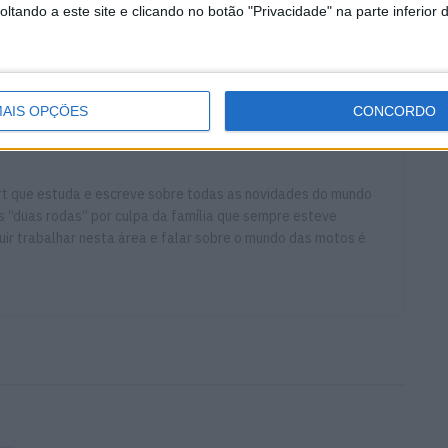
tando a este site e clicando no botão "Privacidade" na parte inferior 
s
AIS OPÇÕES
CONCORDO
ort que estuda e escreve sobre todas as novidades do mundo
 “duas rodas” por culpa da família que sempre esteve
ir trabalhar nesta área e falar sobre o mundo das motos é
anigale V4