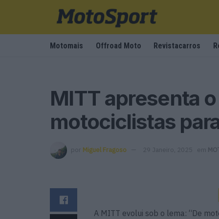
Motomais
Offroad Moto
Revistacarros
R
MITT apresenta o 
motociclistas par
por
Miguel Fragoso
29 Janeiro, 2025
em
MO
A MITT evolui sob o lema: “De moto