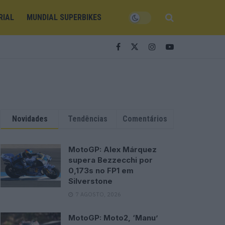
RIAL
MUNDIAL SUPERBIKES
Novidades
Tendências
Comentários
MotoGP: Alex Márquez
supera Bezzecchi por
0,173s no FP1 em
Silverstone
7 AGOSTO, 2026
MotoGP: Moto2, ‘Manu’