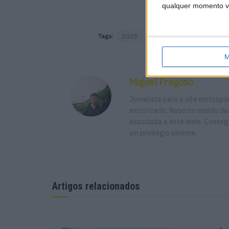
qualquer momento vol
Tags:
2025
MITT
Motas
Moto
M
Miguel Fragoso
Jornalista para o site motosp
motorizado. Nasci no mundo das
associada a este meio. Consegu
um privilégio enorme.
Tampas GB Racing para a Ducati P
Artigos relacionados
POR
PAULO ARAÚJO
2 SETEMBRO, 2025