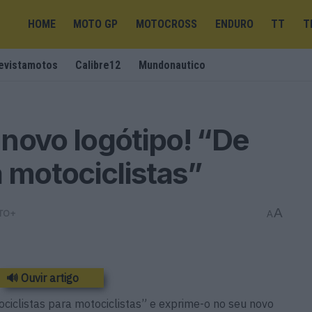
HOME
MOTO GP
MOTOCROSS
ENDURO
TT
T
evistamotos
Calibre12
Mundonautico
novo logótipo! “De
a motociclistas”
A
TO+
A
🔊 Ouvir artigo
ciclistas para motociclistas” e exprime-o no seu novo