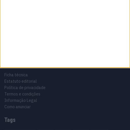
Sobre
Especialistas em Motos, MotoGP, MXGP, Enduro, SuperBikes,
Motocross, Trial
Informação importante
Ficha técnica
Estatuto editorial
Política de privacidade
Termos e condições
Informação Legal
Como anunciar
Tags