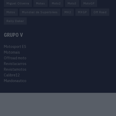
Miguel Oliveira
Motas
Moto2
Moto3
MotoGP
Motos
Mundial de Superbikes
MX2
MXGP
Off Road
Rally Dakar
GRUPO V
Motosport ES
Motomais
Offroad moto
Revistacarros
Revistamotos
Calibre12
Mundonautico
© 2024 Motosport copyright