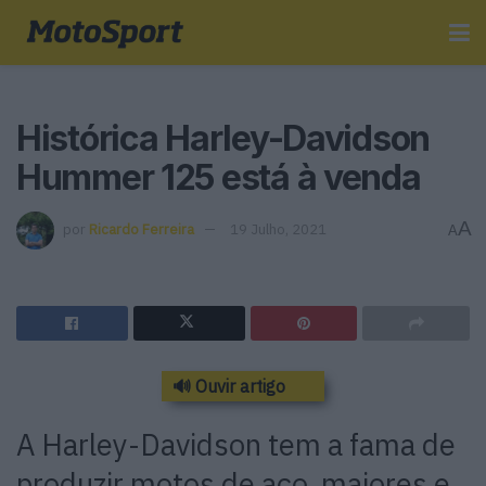
Histórica Harley-Davidson
Hummer 125 está à venda
A
por
Ricardo Ferreira
19 Julho, 2021
A
🔊 Ouvir artigo
A Harley-Davidson tem a fama de
produzir motos de aço, maiores e