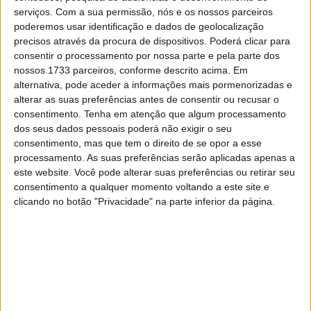
serviços.
Com a sua permissão, nós e os nossos parceiros
poderemos usar identificação e dados de geolocalização
precisos através da procura de dispositivos. Poderá clicar para
consentir o processamento por nossa parte e pela parte dos
nossos 1733 parceiros, conforme descrito acima. Em
alternativa, pode aceder a informações mais pormenorizadas e
alterar as suas preferências antes de consentir ou recusar o
consentimento.
Tenha em atenção que algum processamento
dos seus dados pessoais poderá não exigir o seu
consentimento, mas que tem o direito de se opor a esse
processamento. As suas preferências serão aplicadas apenas a
este website. Você pode alterar suas preferências ou retirar seu
Trata-se de uma pequena cruiser. O logo da Harley-
consentimento a qualquer momento voltando a este site e
Davidson pode ser encontrado em ambos os lados do
clicando no botão "Privacidade" na parte inferior da página.
depósito. Enquanto o punho do lado da embraiagem
parece estar em boas condições, o do acelerador parece
estar rachado e gasto.