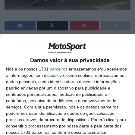
🔊 Ouvir artigo
Em Minneapolis, ficou de novo provado que, no AMA
Damos valor à sua privacidade
Supercross 450, até ao cair da bandeira de xadrez tudo
Nós e os nossos 1731
parceiros
armazenamos e/ou acedemos
pode acontecer!
a informações num dispositivo, como cookies, e processamos
dados pessoais, como identificadores únicos e informações
padrão enviadas por um dispositivo para publicidade e
conteúdos personalizados, medição de publicidade e
conteúdos, pesquisa de audiências e desenvolvimento de
serviços.
Com a sua permissão, nós e os nossos parceiros
poderemos usar identificação e dados de geolocalização
precisos através da procura de dispositivos. Poderá clicar para
consentir o processamento por nossa parte e pela parte dos
nossos 1731 parceiros, conforme descrito acima. Em