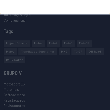
Política de privacidade
Termos e condições
Informação Legal
Como anunciar
Tags
Miguel Oliveira
Motas
Moto2
Moto3
MotoGP
Motos
Mundial de Superbikes
MX2
MXGP
Off Road
Rally Dakar
GRUPO V
Motosport ES
Motomais
Offroad moto
Revistacarros
Revistamotos