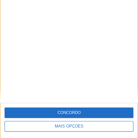
MotoGP: Bagnaia acredita numa segunda
metade da época mais equilibrada
POR
MIGUEL FRAGOSO
5 AGOSTO, 2026
CONCORDO
MotoGP: Bulega intensifica desenvolvimento da
Ducati 850 e já soma dez dias de testes
MAIS OPÇÕES
POR
MIGUEL FRAGOSO
5 AGOSTO, 2026