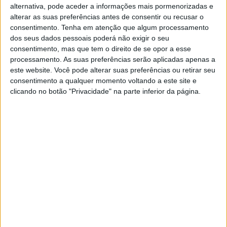
alternativa, pode aceder a informações mais pormenorizadas e
alterar as suas preferências antes de consentir ou recusar o
consentimento.
Tenha em atenção que algum processamento
dos seus dados pessoais poderá não exigir o seu
:.
consentimento, mas que tem o direito de se opor a esse
processamento. As suas preferências serão aplicadas apenas a
(Foto: FB Cooper Webb)
este website. Você pode alterar suas preferências ou retirar seu
consentimento a qualquer momento voltando a este site e
Artigos relacionados
clicando no botão "Privacidade" na parte inferior da página.
MotoGP: Bagnaia acredita numa segunda
metade da época mais equilibrada
5 AGOSTO, 2026
MotoGP: Bulega intensifica
desenvolvimento da Ducati 850 e já soma
dez dias de testes
5 AGOSTO, 2026