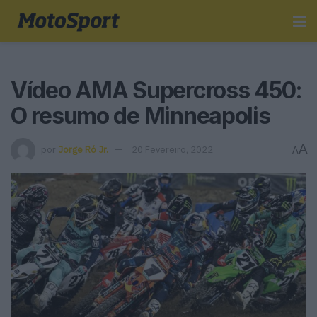
Vídeo AMA Supercross 450:
O resumo de Minneapolis
A
por
Jorge Ró Jr.
20 Fevereiro, 2022
A