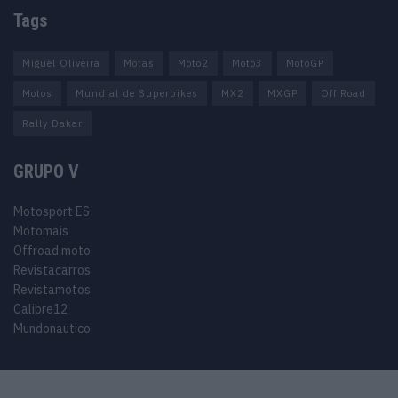
Tags
Miguel Oliveira
Motas
Moto2
Moto3
MotoGP
Motos
Mundial de Superbikes
MX2
MXGP
Off Road
Rally Dakar
GRUPO V
Motosport ES
Motomais
Offroad moto
Revistacarros
Revistamotos
Calibre12
Mundonautico