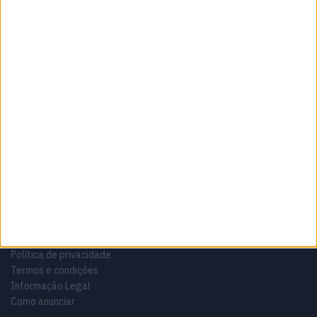
Sobre
Especialistas em Motos, MotoGP, MXGP, Enduro, SuperBikes,
Motocross, Trial
Informação importante
Ficha técnica
Estatuto editorial
Política de privacidade
Termos e condições
Informação Legal
Como anunciar