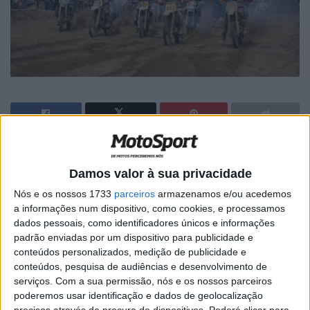
🔊 Ouvir artigo
Damos valor à sua privacidade
Mais de duas centenas de pilotos participaram na
Nós e os nossos 1733
parceiros
armazenamos e/ou acedemos
penúltima ronda do troféu Yamaha 2017 que se realizou
a informações num dispositivo, como cookies, e processamos
em Rio Maior.
dados pessoais, como identificadores únicos e informações
padrão enviadas por um dispositivo para publicidade e
Uma ronda onde se ficaram a conhecer antecipadamente
conteúdos personalizados, medição de publicidade e
os vencedores de algumas das categorias.
conteúdos, pesquisa de audiências e desenvolvimento de
serviços.
Com a sua permissão, nós e os nossos parceiros
poderemos usar identificação e dados de geolocalização