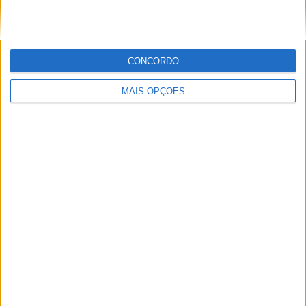
POR
MIGUEL FRAGOSO
8 AGOSTO, 2026
CONCORDO
MAIS OPÇÕES
MotoGP: Jack Miller prepara adeus após 16
temporadas nos Grandes Prémios
POR
MIGUEL FRAGOSO
8 AGOSTO, 2026
Please
login
to join discussion