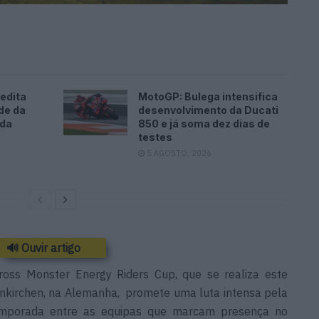
edita
MotoGP: Bulega intensifica
de da
desenvolvimento da Ducati
ada
850 e já soma dez dias de
testes
5 AGOSTO, 2026
🔊 Ouvir artigo
ross Monster Energy Riders Cup, que se realiza este
enkirchen, na Alemanha, promete uma luta intensa pela
temporada entre as equipas que marcam presença no