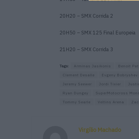
20H20 – SMX Corrida 2
20H50 – SMX 125 Final Europeia
21H20 – SMX Corrida 3
Tags:
Arminas Jasikonis
Benoit Pat
Clement Desalle
Evgeny Bobryshev
Jeremy Seewer
Jordi Tixier
Justi
Ryan Dungey
SuperMotocross Mons
Tommy Searle
Veltins Arena
Zac
Virgílio Machado