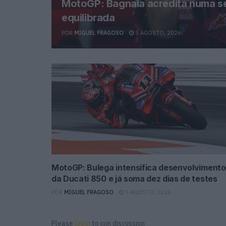
MotoGP: Bagnaia acredita numa s
equilibrada
POR
MIGUEL FRAGOSO
5 AGOSTO, 2026
MotoGP: Bulega intensifica desenvolvimento
da Ducati 850 e já soma dez dias de testes
POR
MIGUEL FRAGOSO
5 AGOSTO, 2026
Please
login
to join discussion