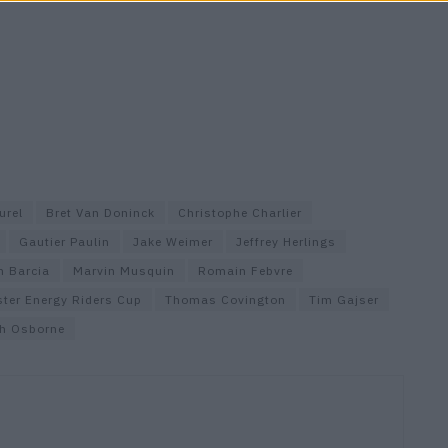
urel
Bret Van Doninck
Christophe Charlier
Gautier Paulin
Jake Weimer
Jeffrey Herlings
n Barcia
Marvin Musquin
Romain Febvre
ter Energy Riders Cup
Thomas Covington
Tim Gajser
h Osborne