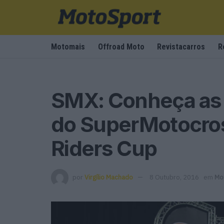
Motomais
Offroad Moto
Revistacarros
R
SMX: Conheça as e
do SuperMotocro
Riders Cup
por
Virgílio Machado
8 Outubro, 2016
em
Mo