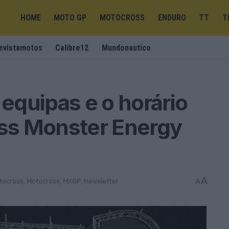
HOME
MOTO GP
MOTOCROSS
ENDURO
TT
T
evistamotos
Calibre12
Mundonautico
quipas e o horário
ss Monster Energy
A
tocross
,
Motocross
,
MXGP
,
Newsletter
A