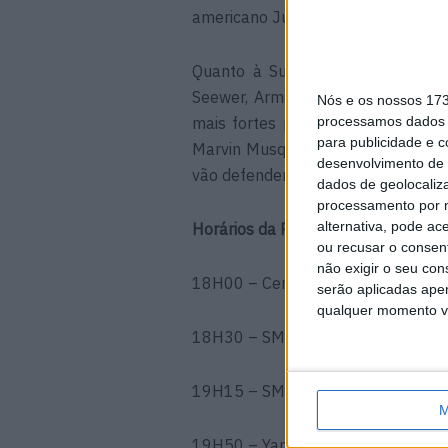
americano Justin Barcia, que term
Quanto à Suzuki, Stefan Everts
Seewer, Arminas Jasikonis e Jak
Nós e os nossos 17
mais fortes para o evento deste
processamos dados p
para publicidade e 
Marvin Musquin e o atual bicampe
desenvolvimento de 
vão defender a insígnia de Mattigh
dados de geolocaliza
processamento por n
alternativa, pode ac
Horários da Prova
ou recusar o consen
não exigir o seu co
18H00 – Cerimónia de abertura
serão aplicadas apen
qualquer momento vol
18H30 – SMX SUPER POLE
19H15 – SMX Corrida 1
M
19H50 – Yamaha 125 Final