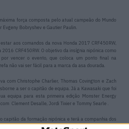
máxima força composta pelo atual campeão do Mundo
 Evgeny Bobryshev e Gautier Paulin.
o estar aos comandos da nova Honda 2017 CRF450RW,
 a 2016 CRF450RW. O objetivo da insígnia nipónica como
 por vencer o evento, que coloca um ponto final na
fa não vai ser fácil para a marca da asa dourada.
va com Christophe Charlier, Thomas Covington e Zach
borne a ser o capitão de equipa. Já a Kawasaki que foi
sua equipa para esta primeira edição Monster Energy
 com Clement Desalle, Jordi Tixier e Tommy Searle .
o capitão da formação nipónica e terá a companhia dos
 Bret Van Doninck e Benoit Paturel, bem como do norte