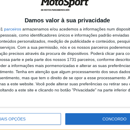
inou a temporada de AMA MX em alta.
Damos valor à sua privacidade
, chamou para o último evento da temporada Jeremy
e Weimer, enquanto a KTM apresenta um dos conjuntos
31
parceiros
armazenamos e/ou acedemos a informações num dispositi
 sábado. Jeffrey Herlings, campeão do Mundo de MX2,
essoais, como identificadores únicos e informações padrão enviadas 
conteúdos personalizados, medição de publicidade e conteúdos, pesqui
ão do AMA Supercross, Ryan Dungey, são os pilotos que
serviços.
Com a sua permissão, nós e os nossos parceiros poderemos 
ofen na Veltins Arena, em Gelsenkirchen
ção precisos através da procura de dispositivos. Poderá clicar para co
ossa parte e pela parte dos nossos 1731 parceiros, conforme descrit
eder a informações mais pormenorizadas e alterar as suas preferência
timento.
Tenha em atenção que algum processamento dos seus dados
nsentimento, mas que tem o direito de se opor a esse processamento. A
as a este website. Você pode alterar suas preferências ou retirar seu
tando a este site e clicando no botão "Privacidade" na parte inferior 
AIS OPÇÕES
CONCORDO