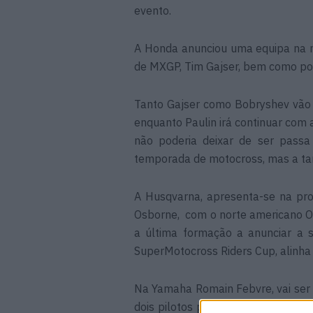
evento.
A Honda anunciou uma equipa na 
de MXGP, Tim Gajser, bem como por
Tanto Gajser como Bobryshev vã
enquanto Paulin irá continuar com
não poderia deixar de ser passa
temporada de motocross, mas a tare
A Husqvarna, apresenta-se na pro
Osborne, com o norte americano Os
a última formação a anunciar a 
SuperMotocross Riders Cup, alinha
Na Yamaha Romain Febvre, vai ser 
dois pilotos promissores de MX2,