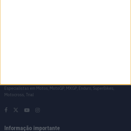
colocam na Ducati oficial
7 AGOSTO, 2026
MotoGP: Moto3, David Almansa comanda
FP1 em Silverstone
7 AGOSTO, 2026
Sobre
Especialistas em Motos, MotoGP, MXGP, Enduro, SuperBikes,
Motocross, Trial
Informação importante