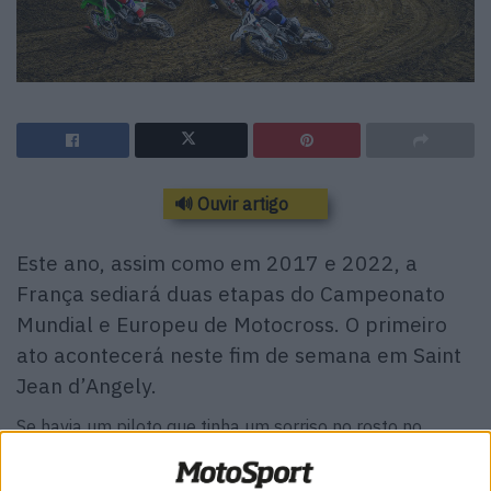
🔊 Ouvir artigo
Este ano, assim como em 2017 e 2022, a
França sediará duas etapas do Campeonato
Mundial e Europeu de Motocross. O primeiro
ato acontecerá neste fim de semana em Saint
Jean d’Angely.
Se havia um piloto que tinha um sorriso no rosto no
último domingo, esse foi Tim Gajser, que teve um fim de
semana perfeito em Cozar. No espaço de um Grande