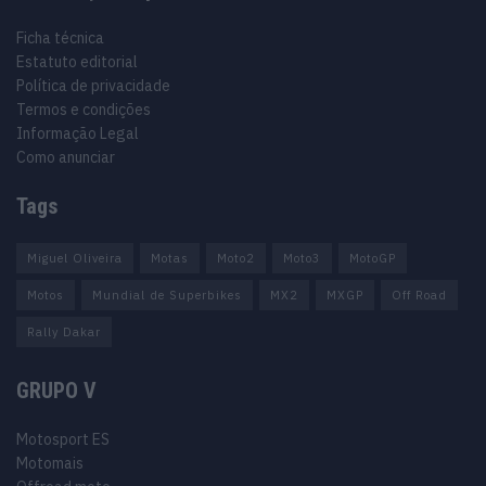
Ficha técnica
Estatuto editorial
Política de privacidade
Termos e condições
Informação Legal
Como anunciar
Tags
Miguel Oliveira
Motas
Moto2
Moto3
MotoGP
Motos
Mundial de Superbikes
MX2
MXGP
Off Road
Rally Dakar
GRUPO V
Motosport ES
Motomais