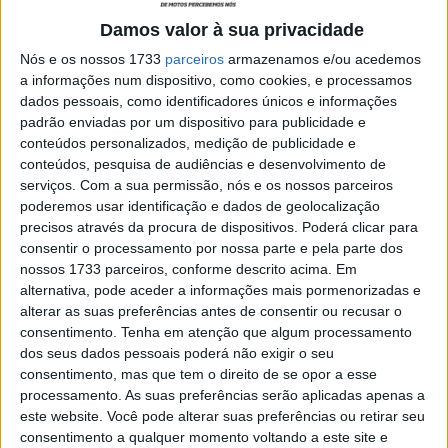
Prémio, o esloveno do Team Honda HRC recuperou trinta
Damos valor à sua privacidade
pontos de Maxime Renaux e vinte e oito de Romain
Nós e os nossos 1733
parceiros
armazenamos e/ou acedemos
Febvre, ambos tendo passado por vários contratempos
a informações num dispositivo, como cookies, e processamos
na lama espanhola. Mesmo que o campeonato seja
dados pessoais, como identificadores únicos e informações
longo, os dois franceses precisam de reagir rápido, e
padrão enviadas por um dispositivo para publicidade e
conteúdos personalizados, medição de publicidade e
conseguir chegar ao pódio neste fim de semana. Quem
conteúdos, pesquisa de audiências e desenvolvimento de
mais pode reivindicar o pódio do MXGP? Lucas Coenen se
serviços.
Com a sua permissão, nós e os nossos parceiros
conseguir controlar a sua paixão, Glenn Coldenhoff que
poderemos usar identificação e dados de geolocalização
teve uma ótima performance em Cozar com uma Fantic
precisos através da procura de dispositivos. Poderá clicar para
consentir o processamento por nossa parte e pela parte dos
cada vez mais potente, Calvin Vlaanderen que subiu ao
nossos 1733 parceiros, conforme descrito acima. Em
pódio, ou mesmo Pauls Jonass, Ruben Fernandez ou uma
alternativa, pode aceder a informações mais pormenorizadas e
das duas Ducatis.
alterar as suas preferências antes de consentir ou recusar o
consentimento.
Tenha em atenção que algum processamento
dos seus dados pessoais poderá não exigir o seu
consentimento, mas que tem o direito de se opor a esse
processamento. As suas preferências serão aplicadas apenas a
este website. Você pode alterar suas preferências ou retirar seu
consentimento a qualquer momento voltando a este site e