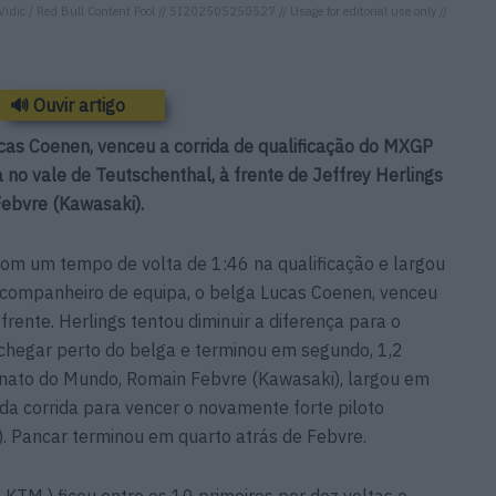
idic / Red Bull Content Pool // SI202505250527 // Usage for editorial use only //
🔊 Ouvir artigo
cas Coenen, venceu a corrida de qualificação do MXGP
no vale de Teutschenthal, à frente de Jeffrey Herlings
ebvre (Kawasaki).
 com um tempo de volta de 1:46 na qualificação e largou
u companheiro de equipa, o belga Lucas Coenen, venceu
frente. Herlings tentou diminuir a diferença para o
chegar perto do belga e terminou em segundo, 1,2
onato do Mundo, Romain Febvre (Kawasaki), largou em
da corrida para vencer o novamente forte piloto
. Pancar terminou em quarto atrás de Febvre.
 KTM ) ficou entre os 10 primeiros por dez voltas e