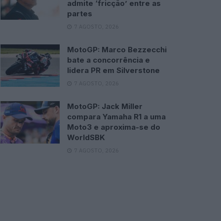
admite ‘fricção’ entre as
partes
7 AGOSTO, 2026
MotoGP: Marco Bezzecchi
bate a concorrência e
lidera PR em Silverstone
7 AGOSTO, 2026
MotoGP: Jack Miller
compara Yamaha R1 a uma
Moto3 e aproxima-se do
WorldSBK
7 AGOSTO, 2026