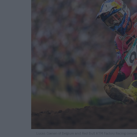
Lucas Coenen of Belgium and Red Bull KTM Factory Racing compe