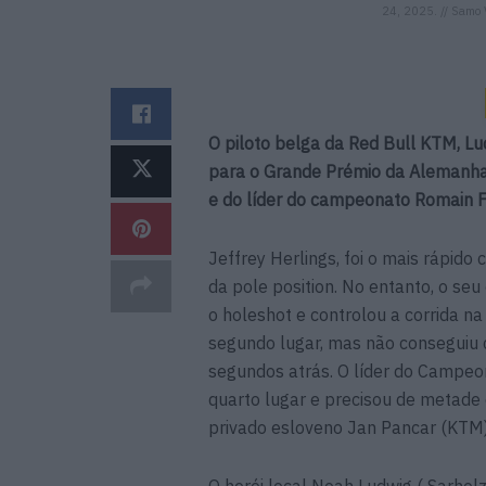
24, 2025. // Samo V
O piloto belga da Red Bull KTM, Lu
para o Grande Prémio da Alemanha 
e do líder do campeonato Romain F
Jeffrey Herlings, foi o mais rápido
da pole position. No entanto, o se
o holeshot e controlou a corrida na 
segundo lugar, mas não conseguiu 
segundos atrás. O líder do Campe
quarto lugar e precisou de metade 
privado esloveno Jan Pancar (KTM)
O herói local Noah Ludwig ( Sarholz