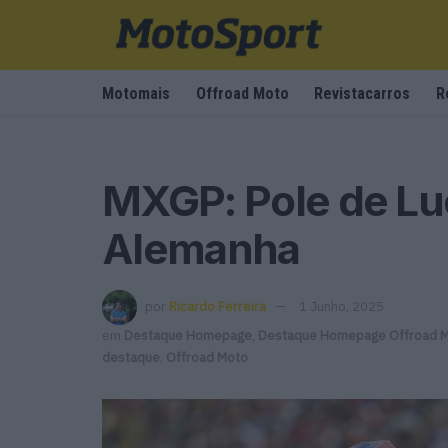
Motomais
Offroad Moto
Revistacarros
R
MXGP: Pole de Lu
Alemanha
por
Ricardo Ferreira
1 Junho, 2025
em
Destaque Homepage
,
Destaque Homepage Offroad 
destaque
,
Offroad Moto