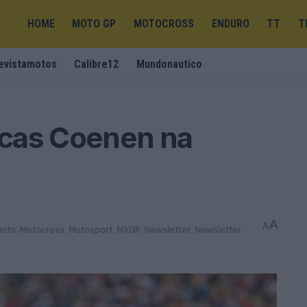
HOME
MOTO GP
MOTOCROSS
ENDURO
TT
T
evistamotos
Calibre12
Mundonautico
cas Coenen na
A
A
Moto
,
Motocross
,
Motosport
,
MXGP
,
Newsletter
,
Newsletter