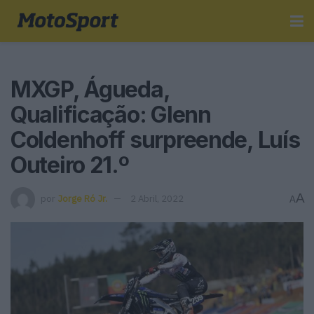
MXGP, Águeda,
Qualificação: Glenn
Coldenhoff surpreende, Luís
Outeiro 21.º
A
por
Jorge Ró Jr.
2 Abril, 2022
A