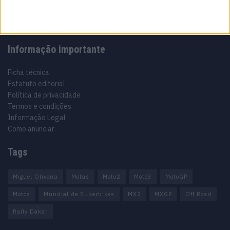
Informação importante
Ficha técnica
Estatuto editorial
Política de privacidade
Termos e condições
Informação Legal
Como anunciar
Tags
Miguel Oliveira
Motas
Moto2
Moto3
MotoGP
Motos
Mundial de Superbikes
MX2
MXGP
Off Road
Rally Dakar