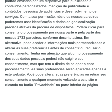
padrão enviadas por um dispositivo para publicidade e
Na liderança ficou então
Glenn Coldenhoff
. Atual
8.º
conteúdos personalizados, medição de publicidade e
classificado
no campeonato do mundo, o holandês geriu
conteúdos, pesquisa de audiências e desenvolvimento de
serviços.
Com a sua permissão, nós e os nossos parceiros
muito bem a sua corrida e deixou que a
luta pela 2.ª
poderemos usar identificação e dados de geolocalização
posição
o deixasse tranquilamente na liderança.
precisos através da procura de dispositivos. Poderá clicar para
consentir o processamento por nossa parte e pela parte dos
Artigos relacionados
nossos 1733 parceiros, conforme descrito acima. Em
alternativa, pode aceder a informações mais pormenorizadas e
alterar as suas preferências antes de consentir ou recusar o
MotoGP: Ducati domina segundo dia de
testes das futuras 850cc
consentimento.
Tenha em atenção que algum processamento
dos seus dados pessoais poderá não exigir o seu
7 AGOSTO, 2026
consentimento, mas que tem o direito de se opor a esse
processamento. As suas preferências serão aplicadas apenas a
MotoGP: Tensão entre KTM e Viñales?
este website. Você pode alterar suas preferências ou retirar seu
Steiner admite ‘fricção’ entre as partes
consentimento a qualquer momento voltando a este site e
7 AGOSTO, 2026
clicando no botão "Privacidade" na parte inferior da página.