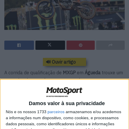
🔊 Ouvir artigo
A corrida de qualificação de
MXGP
em
Águeda
trouxe um
vencedor, de certa forma, surpreendente.
No arranque,
Tim Gajser
realizou o “holeshot” seguido
por
Ruben Fernández
. Autor da melhor volta nos treinos
Damos valor à sua privacidade
livres e cronometrados, o espanhol tentou ultrapassar o
Nós e os nossos 1733
parceiros
armazenamos e/ou acedemos
esloveno a meio da primeira volta e
os dois tocaram-se e
a informações num dispositivo, como cookies, e processamos
caíram
.
dados pessoais, como identificadores únicos e informações