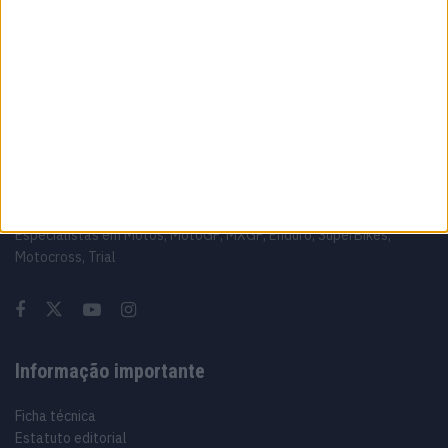
vence Sprint marcada pelo domínio da
Aprilia
8 AGOSTO, 2026
Sobre
Especialistas em Motos, MotoGP, MXGP, Enduro, SuperBikes,
Motocross, Trial
Informação importante
Ficha técnica
Estatuto editorial