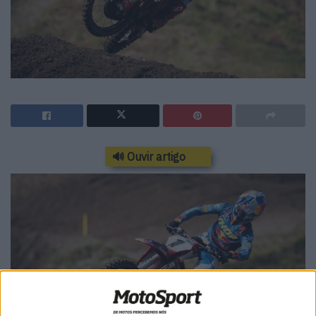
🔊 Ouvir artigo