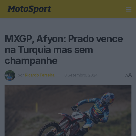
MXGP, Afyon: Prado vence
na Turquia mas sem
champanhe
A
por
Ricardo Ferreira
8 Setembro, 2024
A