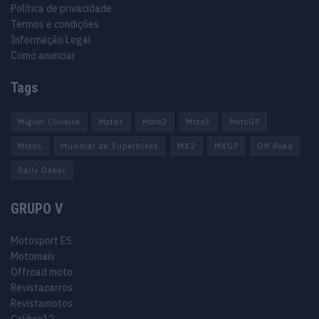
Política de privacidade
Termos e condições
Informação Legal
Como anunciar
Tags
Miguel Oliveira
Motas
Moto2
Moto3
MotoGP
Motos
Mundial de Superbikes
MX2
MXGP
Off Road
Rally Dakar
GRUPO V
Motosport ES
Motomais
Offroad moto
Revistacarros
Revistamotos