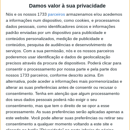
Damos valor à sua privacidade
Nós e os nossos 1733
parceiros
armazenamos e/ou acedemos
a informações num dispositivo, como cookies, e processamos
dados pessoais, como identificadores únicos e informações
Com um resultado de 3-1, o atual campeão do
padrão enviadas por um dispositivo para publicidade e
conteúdos personalizados, medição de publicidade e
mundo Jorge Prado venceu o Grande Prémio
conteúdos, pesquisa de audiências e desenvolvimento de
da Turquia em Afyon, reduzindo a sua
serviços.
Com a sua permissão, nós e os nossos parceiros
diferença para o líder do campeonato mundial
poderemos usar identificação e dados de geolocalização
precisos através da procura de dispositivos. Poderá clicar para
Tim Gajser (Honda) para 14 pontos.
consentir o processamento por nossa parte e pela parte dos
nossos 1733 parceiros, conforme descrito acima. Em
A 18ª ronda do Campeonato do Mundo de MXGP na
alternativa, pode aceder a informações mais pormenorizadas e
Turquia, não começou da melhor forma para o espanhol
alterar as suas preferências antes de consentir ou recusar o
da GasGas que teve problemas com a fivela do capacete,
consentimento.
Tenha em atenção que algum processamento
parecendo uma sombra de si mesmo na primeira volta e
dos seus dados pessoais poderá não exigir o seu
consentimento, mas que tem o direito de se opor a esse
a conduzir muito tenso. Apesar do contratempo, Prado
processamento. As suas preferências serão aplicadas apenas a
terminaria a corrida 1 no terceiro lugar, numa prova onde
este website. Você pode alterar suas preferências ou retirar seu
o suiço Jeremy Seewer (Kawasaki) foi o supreendente
consentimento a qualquer momento voltando a este site e
vencedor, na frente de Maxime Renaux (Yamaha). Tim
clicando no botão "Privacidade" na parte inferior da página.