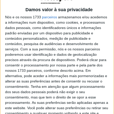
Ao apagar das luzes para o início do GP de San Marino e
Damos valor à sua privacidade
Riviera de Rimini, Miguel Oliveira saiu da 6ª linha da grelha
e, navegando no tráfego, chegou de novo à linha de meta,
Nós e os nossos 1733
parceiros
armazenamos e/ou acedemos
a informações num dispositivo, como cookies, e processamos
após a primeira volta, tendo trocado de lugar para 19º
dados pessoais, como identificadores únicos e informações
com o seu companheiro de equipa #25 Raul Fernandez.
padrão enviadas por um dispositivo para publicidade e
conteúdos personalizados, medição de publicidade e
Lutando para progredir, o piloto luso da Trackhouse
conteúdos, pesquisa de audiências e desenvolvimento de
Aprilia chegou ao 17º lugar na 6ª volta e depois teve de
serviços.
Com a sua permissão, nós e os nossos parceiros
tomar uma decisão quando começaram a cair gotas de
poderemos usar identificação e dados de geolocalização
precisos através da procura de dispositivos. Poderá clicar para
chuva. Optando por ficar em pista, com o asfalto de
consentir o processamento por nossa parte e pela parte dos
Misano a manter-se seco o suficiente para pneus slick,
nossos 1733 parceiros, conforme descrito acima. Em
Miguel beneficiou do drama à sua volta, com outros a
alternativa, pode aceder a informações mais pormenorizadas e
decidirem ir para as boxes com as suas motos com pneus
alterar as suas preferências antes de consentir ou recusar o
de chuva.
consentimento.
Tenha em atenção que algum processamento
dos seus dados pessoais poderá não exigir o seu
consentimento, mas que tem o direito de se opor a esse
processamento. As suas preferências serão aplicadas apenas a
este website. Você pode alterar suas preferências ou retirar seu
consentimento a qualquer momento voltando a este site e