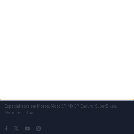
MotoGP: Álex Rins afasta pressa sobre o
futuro ‘Há várias opções em cima da mesa’
6 AGOSTO, 2026
MotoGP: Luca Marini ‘Talvez tudo fique
resolvido este fim de semana’
6 AGOSTO, 2026
Sobre
Especialistas em Motos, MotoGP, MXGP, Enduro, SuperBikes,
Motocross, Trial