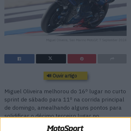
Miguel Oliveira, San Marino MotoGP, 7 September 2024
🔊 Ouvir artigo
Miguel Oliveira melhorou do 16º lugar no curto
sprint de sábado para 11º na corrida principal
de domingo, amealhando alguns pontos para
solidificar o décimo terceiro lugar no
campeonato.