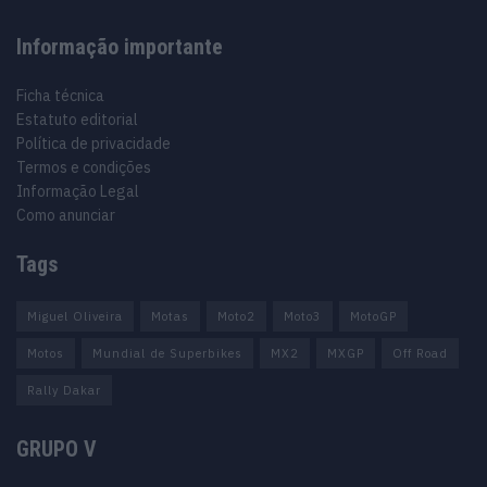
Informação importante
Ficha técnica
Estatuto editorial
Política de privacidade
Termos e condições
Informação Legal
Como anunciar
Tags
Miguel Oliveira
Motas
Moto2
Moto3
MotoGP
Motos
Mundial de Superbikes
MX2
MXGP
Off Road
Rally Dakar
GRUPO V