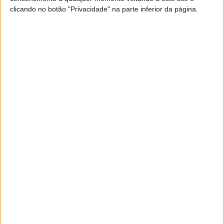
clicando no botão "Privacidade" na parte inferior da página.
– “Nunca pensei em mudar de moto durante a corrida.
Queria esperar pelo menos mais uma ou duas voltas por
causa do tempo que se perde nas boxes, especialmente
porque a via das boxes é muito longa. Pensei em ter a
certeza de que ia chover bem e molhar a pista. Estava
tanto calor que queria ter a certeza de que, se trocasse,
não me iria arrepender.”
Disse Miguel Oliveira.
Artigos relacionados