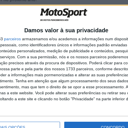
Damos valor à sua privacidade
33
parceiros
armazenamos e/ou acedemos a informações num dispositi
essoais, como identificadores únicos e informações padrão enviadas 
conteúdos personalizados, medição de publicidade e conteúdos, pesqui
serviços.
Com a sua permissão, nós e os nossos parceiros poderemos 
ção precisos através da procura de dispositivos. Poderá clicar para co
ossa parte e pela parte dos nossos 1733 parceiros, conforme descrit
eder a informações mais pormenorizadas e alterar as suas preferência
timento.
Tenha em atenção que algum processamento dos seus dados
nsentimento, mas que tem o direito de se opor a esse processamento. A
as a este website. Você pode alterar suas preferências ou retirar seu
tando a este site e clicando no botão "Privacidade" na parte inferior 
AIS OPÇÕES
CONCORDO