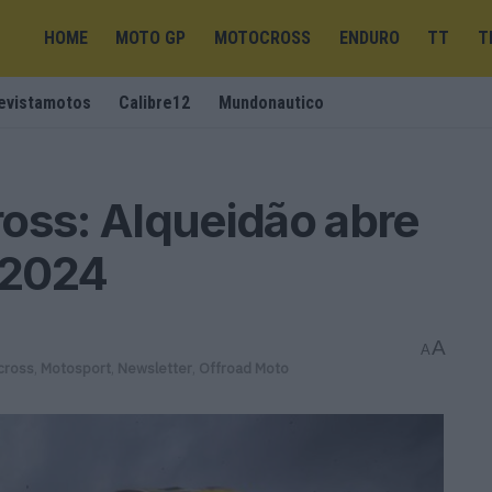
HOME
MOTO GP
MOTOCROSS
ENDURO
TT
T
evistamotos
Calibre12
Mundonautico
oss: Alqueidão abre
 2024
A
A
cross
,
Motosport
,
Newsletter
,
Offroad Moto