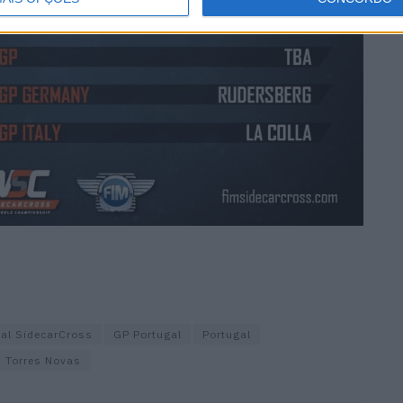
al SidecarCross
GP Portugal
Portugal
Torres Novas