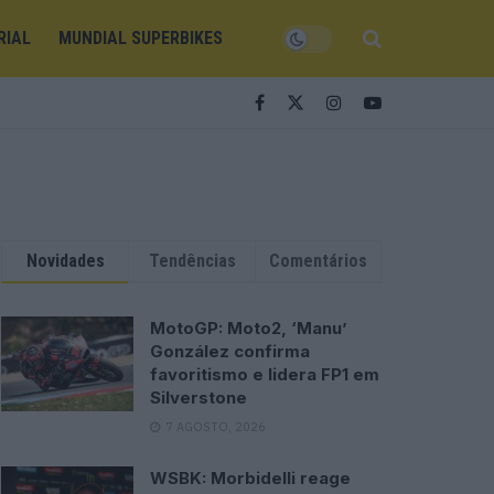
RIAL
MUNDIAL SUPERBIKES
Novidades
Tendências
Comentários
MotoGP: Moto2, ‘Manu’
González confirma
favoritismo e lidera FP1 em
Silverstone
7 AGOSTO, 2026
WSBK: Morbidelli reage