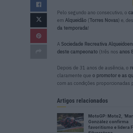
Pelo segundo ano consecutivo, o
c
em
Alqueidão
(
Torres Novas
) e, de
da temporada
!
A
Sociedade Recreativa Alqueidoe
deste campeonato
(três nos
anos 8
Depois de 31 anos de ausência, o
r
claramente que
o promotor e as q
com as condições proporcionadas 
Artigos relacionados
MotoGP: Moto2, ‘Ma
González confirma
favoritismo e lidera 
Silverstone