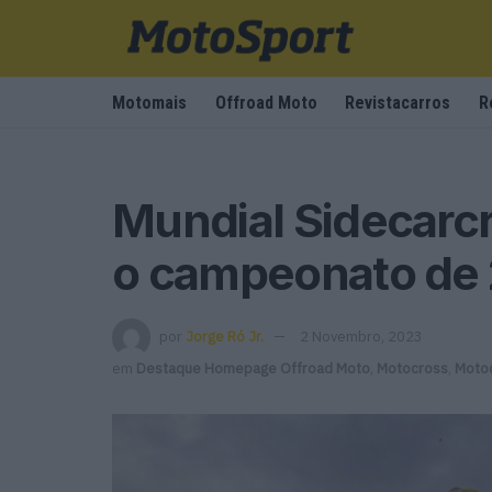
Motomais
Offroad Moto
Revistacarros
R
Mundial Sidecarcr
o campeonato de
por
Jorge Ró Jr.
2 Novembro, 2023
em
Destaque Homepage Offroad Moto
,
Motocross
,
Moto