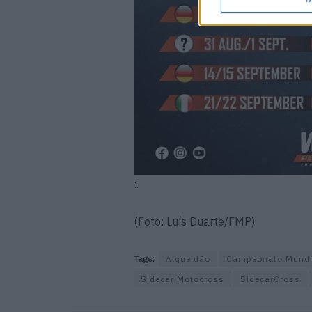
:.
(Foto: Luís Duarte/FMP)
Tags:
Alqueidão
Campeonato Mundi
Sidecar Motocross
SidecarCross