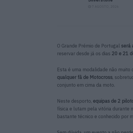
7 AGOSTO, 2026
O Grande Prémio de Portugal
será 
reservar desde já os dias
20 e 21 d
Esta é uma modalidade não muito 
qualquer fã de Motocross
, sobret
conjunto em cima da moto.
Neste desporto,
equipas de 2 pilo
física e lutam pela vitória durant
bastante técnico e conhecido por m
Sem dúvida, um evento a não perde