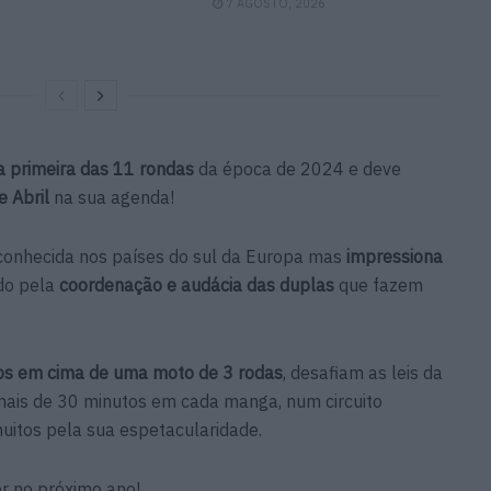
7 AGOSTO, 2026
a primeira das 11 rondas
da época de 2024 e deve
e Abril
na sua agenda!
conhecida nos países do sul da Europa mas
impressiona
udo pela
coordenação e audácia das duplas
que fazem
tos em cima de uma moto de 3 rodas
, desafiam as leis da
e mais de 30 minutos em cada manga, num circuito
uitos pela sua espetacularidade.
r no próximo ano!