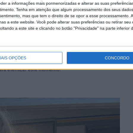
eder a informações mais pormenorizadas e alterar as suas preferência
o
, logrou terminar na
36.ª posição
, com tempos por
timento.
Tenha em atenção que algum processamento dos seus dados
ado.
nsentimento, mas que tem o direito de se opor a esse processamento. A
as a este website. Você pode alterar suas preferências ou retirar seu
tando a este site e clicando no botão "Privacidade" na parte inferior 
 azar ao longo do fim-de-semana, nada lhe retira o
na Europa
a conseguir apurar-se para esta SuperFinal,
ra” de futuros jovens valores do Motocross
!
AIS OPÇÕES
CONCORDO
 chamá-la ao pódio para receber o
prémio de melhor
ara eternizar este momento!