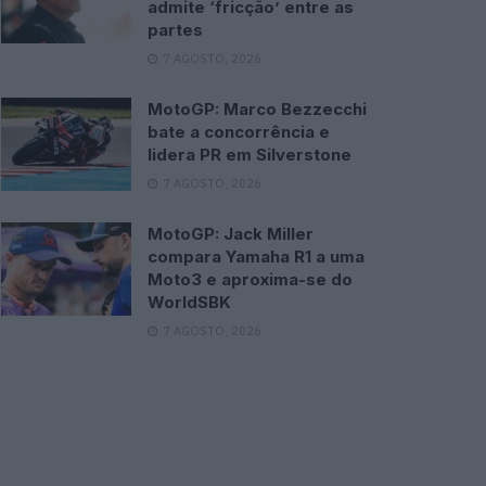
admite ‘fricção’ entre as
partes
7 AGOSTO, 2026
MotoGP: Marco Bezzecchi
bate a concorrência e
lidera PR em Silverstone
7 AGOSTO, 2026
MotoGP: Jack Miller
compara Yamaha R1 a uma
Moto3 e aproxima-se do
WorldSBK
7 AGOSTO, 2026