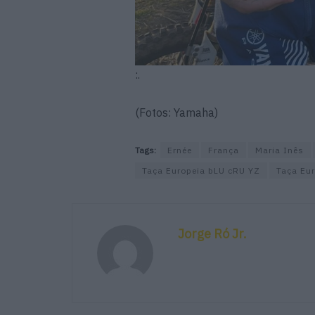
:.
(Fotos: Yamaha)
Tags:
Ernée
França
Maria Inês
Taça Europeia bLU cRU YZ
Taça Eu
Jorge Ró Jr.