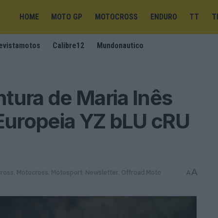
HOME
MOTO GP
MOTOCROSS
ENDURO
TT
T
evistamotos
Calibre12
Mundonautico
tura de Maria Inês
uropeia YZ bLU cRU
A
ross
,
Motocross
,
Motosport
,
Newsletter
,
Offroad Moto
A