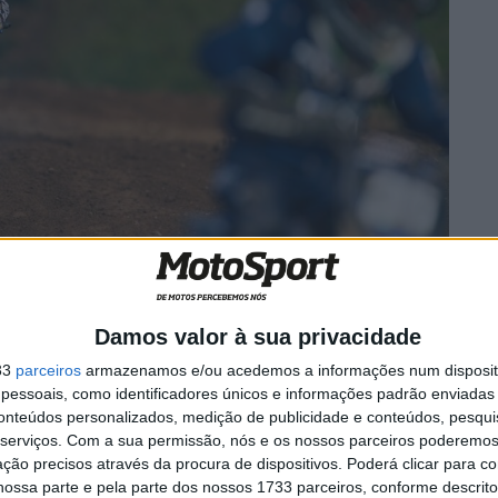
linhou na corrida perante um
“anfiteatro” repleto de
Damos valor à sua privacidade
33
parceiros
armazenamos e/ou acedemos a informações num dispositi
essoais, como identificadores únicos e informações padrão enviadas 
a, Maria Inês ficou
atascada na lama numa subida
junto
conteúdos personalizados, medição de publicidade e conteúdos, pesqui
e um minuto.
serviços.
Com a sua permissão, nós e os nossos parceiros poderemos 
ção precisos através da procura de dispositivos. Poderá clicar para co
ossa parte e pela parte dos nossos 1733 parceiros, conforme descrit
uiu retomar a corrida, a portuguesa arregaçou as