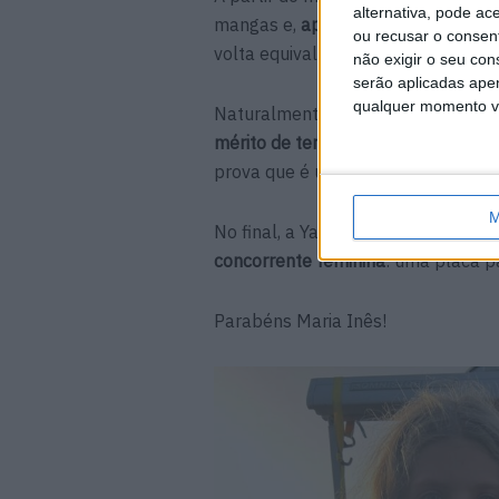
alternativa, pode ac
mangas e,
apesar do tempo perdid
ou recusar o consen
volta equivalentes ao 25.º classific
não exigir o seu co
serão aplicadas apen
qualquer momento vol
Naturalmente frustrada com todo o
mérito de ter sido a única menina 
prova que é uma
importante “mont
M
No final, a Yamaha Europa decidiu
concorrente feminina
: uma placa p
Parabéns Maria Inês!