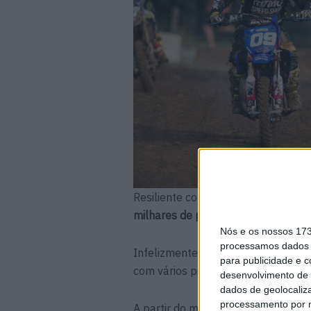
Resiliente como sempre, a n.º 09 a
milhares de pessoas!
Nós e os nossos 17
processamos dados p
Infelizmente, logo na primeira volt
para publicidade e 
com vários pilotos e perdeu mais d
desenvolvimento de 
dados de geolocaliza
processamento por n
A partir do momento em que conseg