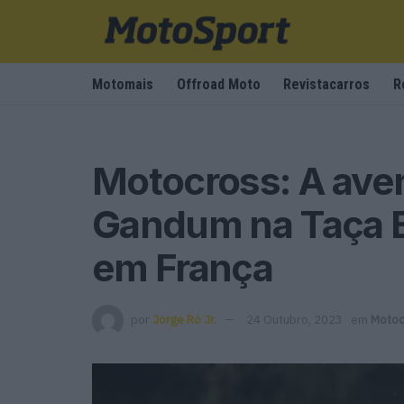
Motomais
Offroad Moto
Revistacarros
R
Motocross: A aven
Gandum na Taça E
em França
por
Jorge Ró Jr.
24 Outubro, 2023
em
Motoc