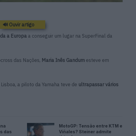
🔊 Ouvir artigo
oda a Europa
a conseguir um lugar na SuperFinal da
cross das Nações,
Maria Inês Gandum
esteve em
 Lisboa, a piloto da Yamaha teve de
ultrapassar vários
ina
MotoGP: Tensão entre KTM e
es das
Viñales? Steiner admite