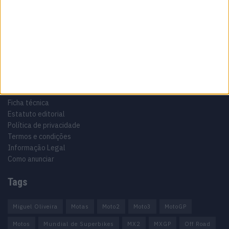
Especialistas em Motos, MotoGP, MXGP, Enduro, SuperBikes,
Motocross, Trial
Informação importante
Ficha técnica
Estatuto editorial
Política de privacidade
Termos e condições
Informação Legal
Como anunciar
Tags
Miguel Oliveira
Motas
Moto2
Moto3
MotoGP
Motos
Mundial de Superbikes
MX2
MXGP
Off Road