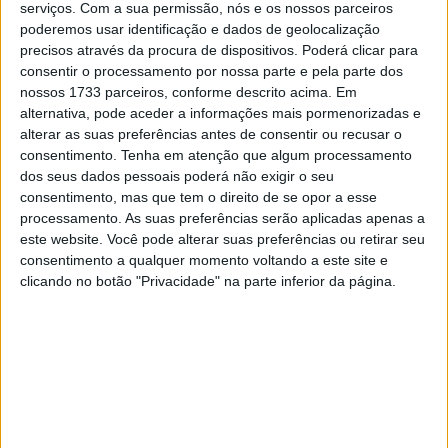
no início da corrida, emocionando uma multidão lotada. A
serviços.
Com a sua permissão, nós e os nossos parceiros
poderemos usar identificação e dados de geolocalização
corrida foi intensa, com os líderes a lutarem arduamente
precisos através da procura de dispositivos. Poderá clicar para
numa pista que punia os mais pequenos erros.
consentir o processamento por nossa parte e pela parte dos
nossos 1733 parceiros, conforme descrito acima. Em
Smith usou a sua experiência para empurrar a sua TF
alternativa, pode aceder a informações mais pormenorizadas e
250-X para segundo depois da metade da corrida e
alterar as suas preferências antes de consentir ou recusar o
manteve a posição até à bandeira axadrezada. O final
consentimento.
Tenha em atenção que algum processamento
dos seus dados pessoais poderá não exigir o seu
ajudou-o a manter o pódio perfeito em 2025 e coloca-o
consentimento, mas que tem o direito de se opor a esse
em segundo lugar na classificação da série 250SX Oeste.
processamento. As suas preferências serão aplicadas apenas a
Cinco pontos separam-no do líder do campeonato.
este website. Você pode alterar suas preferências ou retirar seu
consentimento a qualquer momento voltando a este site e
Artigos relacionados
clicando no botão "Privacidade" na parte inferior da página.
MotoGP: Jorge Martín faz história em
Silverstone com pole e recorde absoluto
8 AGOSTO, 2026
MotoGP: Morbidelli e Lecuona conquistam
as últimas vagas na Q2 em Silverstone