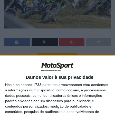
🔊 Ouvir artigo
Jordon Smith, da Triumph Factory Racing, continuou o seu
impressionante início na série AMA Supercross 2025,
Damos valor à sua privacidade
garantindo o seu segundo pódio consecutivo na 250SX
Nós e os nossos 1733
parceiros
armazenamos e/ou acedemos
Oeste na segunda ronda, realizada no cénico Snapdragon
a informações num dispositivo, como cookies, e processamos
Stadium, em San Diego.
dados pessoais, como identificadores únicos e informações
padrão enviadas por um dispositivo para publicidade e
Smith, que se qualificou em segundo lugar na corrida de
conteúdos personalizados, medição de publicidade e
qualificação para o evento principal, subiu para terceiro
conteúdos, pesquisa de audiências e desenvolvimento de