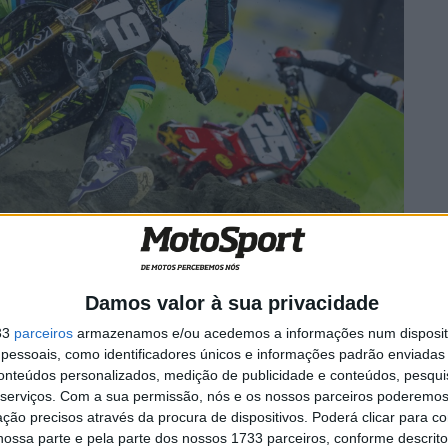
 terminando em segundo lugar em San Diego. O piloto da
Damos valor à sua privacidade
nseguiu passar para segundo depois de um erro de
. Smith continuou a fazer a grande linha triplo-quad no
33
parceiros
armazenamos e/ou acedemos a informações num dispositi
essoais, como identificadores únicos e informações padrão enviadas 
ca se aproximou o suficiente para passar Beaumer. Outro
conteúdos personalizados, medição de publicidade e conteúdos, pesqui
tado da Triumph e coloca-o em segundo lugar nos
serviços.
Com a sua permissão, nós e os nossos parceiros poderemos 
ção precisos através da procura de dispositivos. Poderá clicar para co
ossa parte e pela parte dos nossos 1733 parceiros, conforme descrit