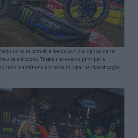
hegou à noite com dois dedos partidos depois de ter
 a qualificação. Tesistiu no evento principal e
sultado mantém-no em terceiro lugar na classificação