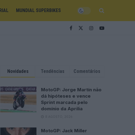
RIAL
MUNDIAL SUPERBIKES
Novidades
Tendências
Comentários
MotoGP: Jorge Martín não
dá hipóteses e vence
Sprint marcada pelo
domínio da Aprilia
8 AGOSTO, 2026
MotoGP: Jack Miller