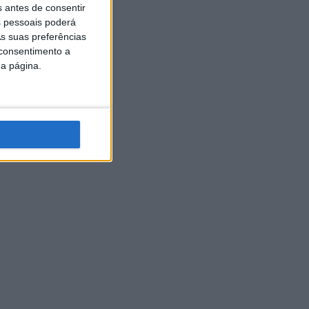
s antes de consentir
 pessoais poderá
s suas preferências
 consentimento a
da página.