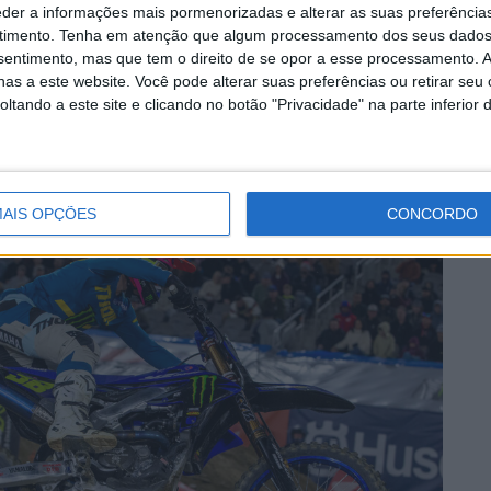
eder a informações mais pormenorizadas e alterar as suas preferência
 fundo do pelotão, cruzando a primeira volta em oitavo
timento.
Tenha em atenção que algum processamento dos seus dados
ha foi eliminando pilotos à medida que as voltas
nsentimento, mas que tem o direito de se opor a esse processamento. A
 Difrancesco na fase final da corrida principal.
as a este website. Você pode alterar suas preferências ou retirar seu
n passou por cima da sua cabeça para o terceiro lugar.
tando a este site e clicando no botão "Privacidade" na parte inferior 
no ano e coloca-o em quarto lugar nos pontos.
AIS OPÇÕES
CONCORDO