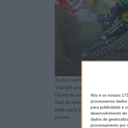
Jordon Smith continua a melhorar,
Triumph arrancou em terceiro e co
Davies na aterragem do salto triplo
Nós e os nossos 17
processamos dados p
final do evento principal, mas nun
para publicidade e 
pódio para Smith é o melhor resul
desenvolvimento de 
pontos.
dados de geolocaliza
processamento por n