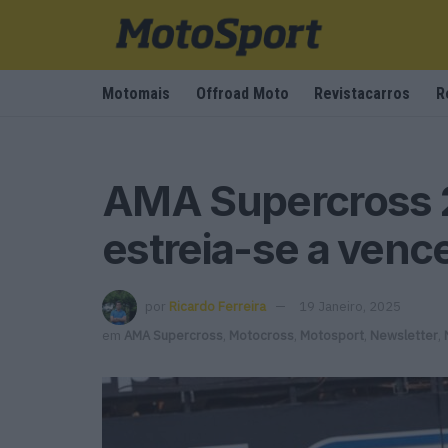
Motomais
Offroad Moto
Revistacarros
R
AMA Supercross 2
estreia-se a venc
por
Ricardo Ferreira
19 Janeiro, 2025
em
AMA Supercross
,
Motocross
,
Motosport
,
Newsletter
,