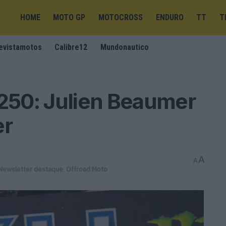
HOME
MOTO GP
MOTOCROSS
ENDURO
TT
T
evistamotos
Calibre12
Mundonautico
50: Julien Beaumer
er
A
A
Newsletter destaque
,
Offroad Moto