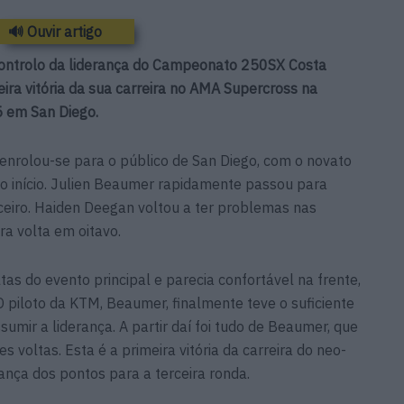
🔊 Ouvir artigo
ontrolo da liderança do Campeonato 250SX Costa
eira vitória da sua carreira no AMA Supercross na
 em San Diego.
nrolou-se para o público de San Diego, com o novato
no início. Julien Beaumer rapidamente passou para
eiro. Haiden Deegan voltou a ter problemas nas
ra volta em oitavo.
ltas do evento principal e parecia confortável na frente,
 piloto da KTM, Beaumer, finalmente teve o suficiente
umir a liderança. A partir daí foi tudo de Beaumer, que
 voltas. Esta é a primeira vitória da carreira do neo-
nça dos pontos para a terceira ronda.