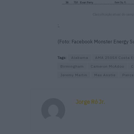
Classificação atual do ca
:.
(Foto: Facebook Monster Energy S
Tags:
Alabama
AMA 250SX Costa E
Birmingham
Cameron McAdoo
C
Jeremy Martin
Max Anstie
Pierc
Jorge Ró Jr.