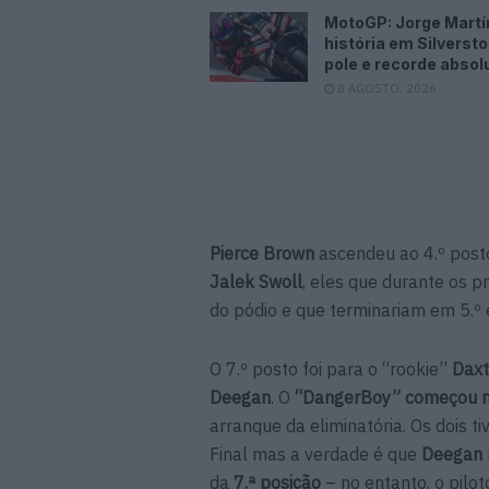
MotoGP: Jorge Martí
história em Silverst
pole e recorde absol
8 AGOSTO, 2026
Pierce Brown
ascendeu ao 4.º posto
Jalek Swoll
, eles que durante os p
do pódio e que terminariam em 5.º 
O 7.º posto foi para o “rookie”
Daxt
Deegan
. O
“DangerBoy” começou m
arranque da eliminatória. Os dois 
Final mas a verdade é que
Deegan 
da
7.ª posição
– no entanto, o pilo