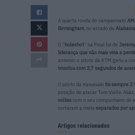
A quarta ronda do campeonato
AMA
Birmingham
, no estado do
Alabam
O “
holeshot
” na Final foi de
Jeremy
liderança que não mais viria a perd
anterior, o piloto da KTM geriu a co
triunfou com 2,7 segundos de avan
O piloto da Kawasaki
foi sempre 2.
posição de atacar Tom Vialle. Aliá
voltas
com o seu companheiro de e
cortaram a meta
separados por ap
Artigos relacionados