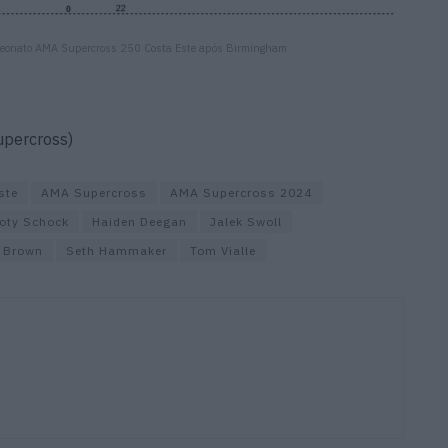
mpeonato AMA Supercross 250 Costa Este após Birmingham
upercross)
ste
AMA Supercross
AMA Supercross 2024
oty Schock
Haiden Deegan
Jalek Swoll
e Brown
Seth Hammaker
Tom Vialle