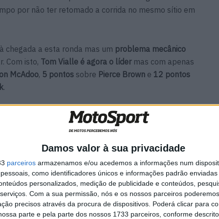
mpo por não ter retomado a corrida no mesmo sítio em
 à chegada a esta ronda mas um
problema mecânico
r. Com isto,
Tom Vialle é agora o líder
mas com apenas
on McAdoo
,
5 pontos
sobre
Pierce Brown
e
12 pontos
k
.
 Costa Este prossegue no dia 16 de Março em
Damos valor à sua privacidade
33
parceiros
armazenamos e/ou acedemos a informações num dispositi
essoais, como identificadores únicos e informações padrão enviadas 
conteúdos personalizados, medição de publicidade e conteúdos, pesqui
serviços.
Com a sua permissão, nós e os nossos parceiros poderemos 
ção precisos através da procura de dispositivos. Poderá clicar para co
ossa parte e pela parte dos nossos 1733 parceiros, conforme descrit