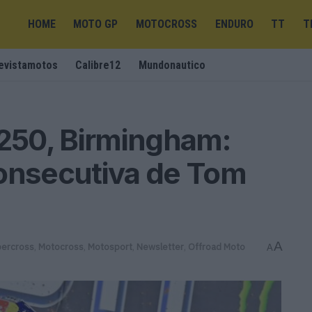
HOME
MOTO GP
MOTOCROSS
ENDURO
TT
T
evistamotos
Calibre12
Mundonautico
250, Birmingham:
consecutiva de Tom
A
ercross
,
Motocross
,
Motosport
,
Newsletter
,
Offroad Moto
A