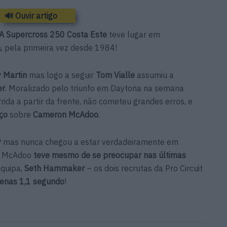
🔊 Ouvir artigo
 Supercross 250 Costa Este
teve lugar em
a
, pela primeira vez desde 1984!
 Martin
mas logo a seguir
Tom Vialle
assumiu a
er
. Moralizado pelo triunfo em Daytona na semana
rrida a partir da frente, não cometeu grandes erros, e
ço
sobre
Cameron McAdoo
.
º
mas nunca chegou a estar verdadeiramente em
s, McAdoo
teve mesmo de se preocupar nas últimas
quipa,
Seth Hammaker
– os dois recrutas da Pro Circuit
enas 1,1 segundo
!