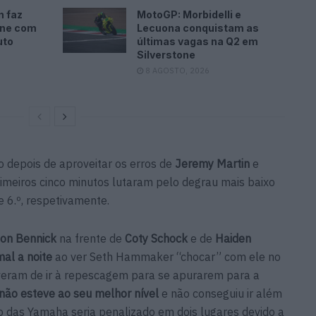
n faz
MotoGP: Morbidelli e
one com
Lecuona conquistam as
uto
últimas vagas na Q2 em
Silverstone
8 AGOSTO, 2026
 depois de aproveitar os erros de
Jeremy Martin
e
rimeiros cinco minutos lutaram pelo degrau mais baixo
e 6.º, respetivamente.
on Bennick
na frente de
Coty Schock
e de
Haiden
al a noite
ao ver Seth Hammaker “chocar” com ele no
tiveram de ir à repescagem para se apurarem para a
não esteve ao seu melhor nível
e não conseguiu ir além
to das Yamaha seria penalizado em dois lugares devido a