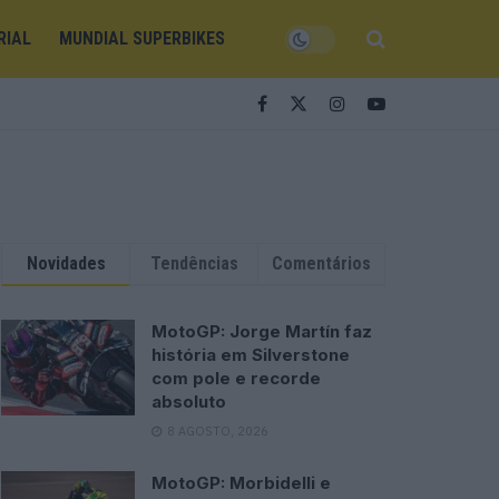
RIAL
MUNDIAL SUPERBIKES
Novidades
Tendências
Comentários
MotoGP: Jorge Martín faz
história em Silverstone
com pole e recorde
absoluto
8 AGOSTO, 2026
MotoGP: Morbidelli e