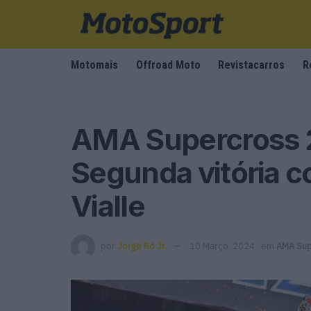
Motomais
Offroad Moto
Revistacarros
R
AMA Supercross 
Segunda vitória 
Vialle
por
Jorge Ró Jr.
10 Março, 2024
em
AMA Sup