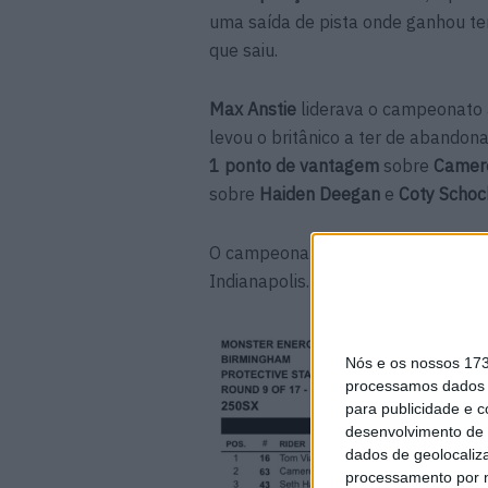
uma saída de pista onde ganhou te
que saiu.
Max Anstie
liderava o campeonato
levou o britânico a ter de abandona
1 ponto de vantagem
sobre
Camer
sobre
Haiden Deegan
e
Coty Schoc
O campeonato AMA Supercross 250
Indianapolis.
Nós e os nossos 17
processamos dados p
para publicidade e 
desenvolvimento de 
dados de geolocaliza
processamento por n