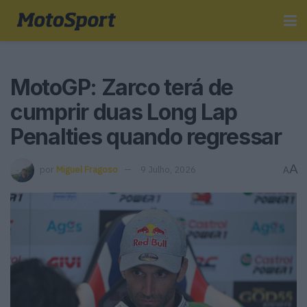
MotoGP: Zarco terá de
cumprir duas Long Lap
Penalties quando regressar
A
por
Miguel Fragoso
9 Julho, 2026
A