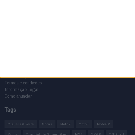
Especialistas em Motos, MotoGP, MXGP, Enduro, SuperBikes,
Motocross, Trial
Informação importante
Ficha técnica
Estatuto editorial
Política de privacidade
Termos e condições
Informação Legal
Como anunciar
Tags
Miguel Oliveira
Motas
Moto2
Moto3
MotoGP
Motos
Mundial de Superbikes
MX2
MXGP
Off Road