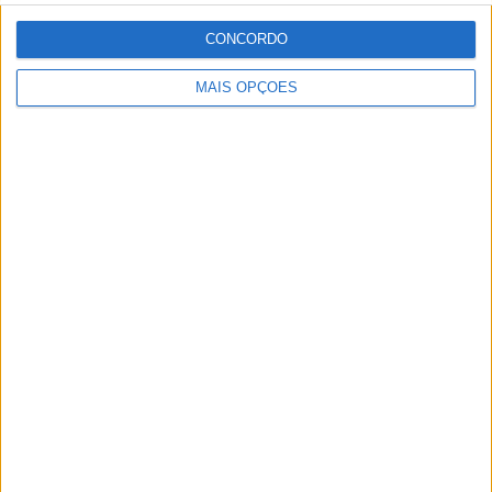
CONCORDO
MAIS OPÇÕES
MotoGP: Jack Miller prepara adeus após 16
temporadas nos Grandes Prémios
POR
MIGUEL FRAGOSO
8 AGOSTO, 2026
Please
login
to join discussion
Novidades
Tendências
Comentários
MotoGP: Jack Miller prepara adeus após 16