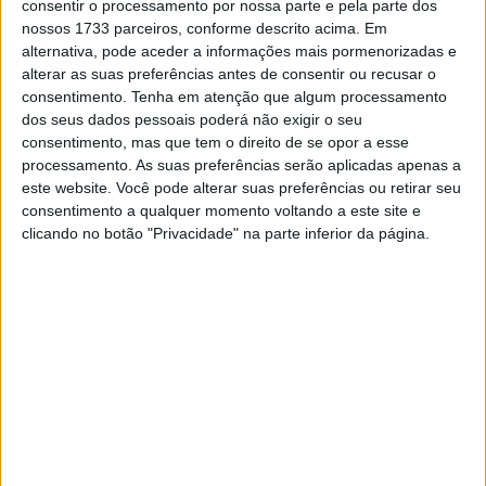
consentir o processamento por nossa parte e pela parte dos
nossos 1733 parceiros, conforme descrito acima. Em
O piloto francês, com o número #5, foi considerado
alternativa, pode aceder a informações mais pormenorizadas e
responsável pelo acidente que envolveu também
alterar as suas preferências antes de consentir ou recusar o
Francesco Bagnaia (Ducati Lenovo Team) e Luca Marini
consentimento.
Tenha em atenção que algum processamento
dos seus dados pessoais poderá não exigir o seu
(Honda HRC Castrol). Como se trata da sua primeira
consentimento, mas que tem o direito de se opor a esse
infração deste tipo, os Comissários aplicaram a sanção
processamento. As suas preferências serão aplicadas apenas a
mínima prevista: duas Long Lap Penalties a cumprir no
este website. Você pode alterar suas preferências ou retirar seu
seu regresso às pistas.
consentimento a qualquer momento voltando a este site e
clicando no botão "Privacidade" na parte inferior da página.
O objetivo atual de Zarco passa por regressar à
competição durante o mês de setembro, embora a data
exata ainda não tenha sido confirmada.
Artigos relacionados
MotoGP: Jorge Martín não dá hipóteses e
vence Sprint marcada pelo domínio da
Aprilia
8 AGOSTO, 2026