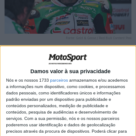
Fonte: Gold & Goose / Red Bull Content Pool
Damos valor à sua privacidade
🔊 Ouvir artigo
Nós e os nossos 1733
parceiros
armazenamos e/ou acedemos
Johann Zarco (CASTROL Honda LCR) continua a
a informações num dispositivo, como cookies, e processamos
dados pessoais, como identificadores únicos e informações
recuperar das lesões sofridas no Circuito de Barcelona-
padrão enviadas por um dispositivo para publicidade e
Catalunya, durante o Grande Prémio da Catalunha. No
conteúdos personalizados, medição de publicidade e
entanto, quando regressar à competição, terá de cumprir
conteúdos, pesquisa de audiências e desenvolvimento de
uma penalização de duas Long Lap Penalties devido ao
serviços.
Com a sua permissão, nós e os nossos parceiros
poderemos usar identificação e dados de geolocalização
seu envolvimento no incidente ocorrido na primeira curva
precisos através da procura de dispositivos. Poderá clicar para
da corrida.