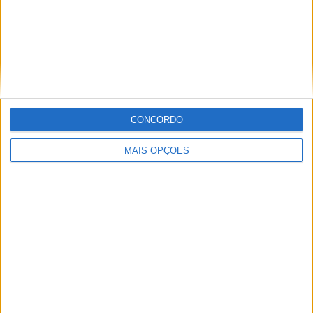
Miguel Fragoso
CONCORDO
Jornalista para o site motosport que estuda e escreve
sobre todas as novidades do mundo motorizado. Nasci
MAIS OPÇÕES
no mundo das “duas rodas” por culpa da família que
sempre esteve associada a este meio. Conseguir
trabalhar nesta área e falar sobre o mundo das motos é
um privilégio enorme.
Artigos relacionados