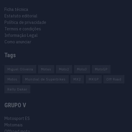
Ficha técnica
Estatuto editorial
Política de privacidade
Termos e condições
Informação Legal
Como anunciar
Tags
Miguel Oliveira
Motas
Moto2
Moto3
MotoGP
Motos
Mundial de Superbikes
MX2
MXGP
Off Road
Rally Dakar
GRUPO V
Motosport ES
Motomais
Offroad moto