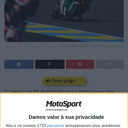
Fonte: Gold & Goose / Red Bull Content Pool //
🔊 Ouvir artigo
O Treino Livre PR de MotoGP em Le Mans trouxe uma
sessão intensa e bastante equilibrada, com Johann Zarco
a destacar-se perante o público francês ao fechar no
topo da tabela com a sua LCR Honda. O piloto da casa
Damos valor à sua privacidade
assinou uma volta em 1:29.907, garantindo o melhor
Nós e os nossos 1733
parceiros
armazenamos e/ou acedemos