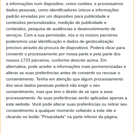
registo numa sessão marcada por diferenças muito
a informações num dispositivo, como cookies, e processamos
curtas entre os primeiros classificados.
dados pessoais, como identificadores únicos e informações
padrão enviadas por um dispositivo para publicidade e
Logo atrás, Fabio Di Giannantonio manteve a Pertamina
conteúdos personalizados, medição de publicidade e
Enduro VR46 Racing Team na luta direta, ficando a
conteúdos, pesquisa de audiências e desenvolvimento de
serviços.
Com a sua permissão, nós e os nossos parceiros
apenas 0.010s do líder, evidenciando o bom ritmo da
poderemos usar identificação e dados de geolocalização
Ducati em Le Mans. Francesco Bagnaia, em
precisos através da procura de dispositivos. Poderá clicar para
representação da Ducati Lenovo Team, terminou em
consentir o processamento por nossa parte e pela parte dos
terceiro, muito próximo, numa sessão onde o grupo da
nossos 1733 parceiros, conforme descrito acima. Em
alternativa, pode aceder a informações mais pormenorizadas e
frente ficou separado por margens mínimas.
alterar as suas preferências antes de consentir ou recusar o
consentimento.
Tenha em atenção que algum processamento
Alex Márquez também brilhou com a BK8 Gresini Racing
dos seus dados pessoais poderá não exigir o seu
MotoGP, empatando praticamente com Bagnaia e
consentimento, mas que tem o direito de se opor a esse
mostrando consistência ao longo da sessão, enquanto
processamento. As suas preferências serão aplicadas apenas a
Joan Mir levou a Honda HRC Castrol ao quinto lugar,
este website. Você pode alterar suas preferências ou retirar seu
consentimento a qualquer momento voltando a este site e
reforçando a boa prestação global da Honda neste início
clicando no botão "Privacidade" na parte inferior da página.
de fim de semana.
Artigos relacionados