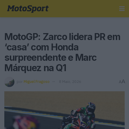
MotoGP: Zarco lidera PR em
‘casa’ com Honda
surpreendente e Marc
Márquez na Q1
A
por
Miguel Fragoso
8 Maio, 2026
A