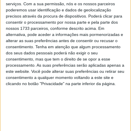
arranque de treino ser considerado “inseguro e
serviços.
Com a sua permissão, nós e os nossos parceiros
potencialmente perigoso”.
poderemos usar identificação e dados de geolocalização
precisos através da procura de dispositivos. Poderá clicar para
A nota de penalização dos Comissários da FIM MotoGP
consentir o processamento por nossa parte e pela parte dos
nossos 1733 parceiros, conforme descrito acima. Em
destaca que os pilotos não podem “parar, avançar e
alternativa, pode aceder a informações mais pormenorizadas e
voltar a parar durante os practice starts”.
alterar as suas preferências antes de consentir ou recusar o
consentimento.
Tenha em atenção que algum processamento
Artigos relacionados
dos seus dados pessoais poderá não exigir o seu
consentimento, mas que tem o direito de se opor a esse
processamento. As suas preferências serão aplicadas apenas a
MotoGP: Jorge Martín faz história em
este website. Você pode alterar suas preferências ou retirar seu
Silverstone com pole e recorde absoluto
consentimento a qualquer momento voltando a este site e
8 AGOSTO, 2026
clicando no botão "Privacidade" na parte inferior da página.
MotoGP: Morbidelli e Lecuona conquistam
as últimas vagas na Q2 em Silverstone
8 AGOSTO, 2026