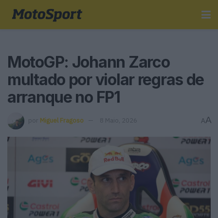
MotoGP: Johann Zarco
multado por violar regras de
arranque no FP1
A
por
Miguel Fragoso
8 Maio, 2026
A