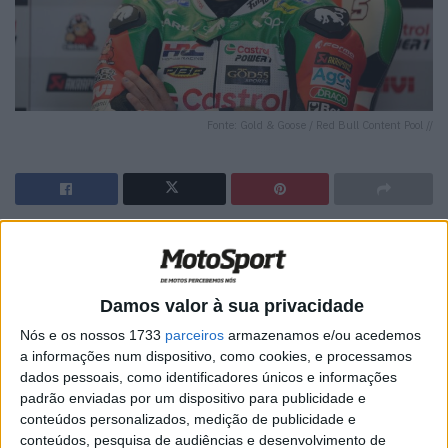
Fonte: Gold & Goose / Red Bull Content Pool //
🔊 Ouvir artigo
Johann Zarco foi multado por violar as regras de
Damos valor à sua privacidade
arranque de treino do MotoGP após a sessão de treinos
em Le Mans.
Nós e os nossos 1733
parceiros
armazenamos e/ou acedemos
a informações num dispositivo, como cookies, e processamos
O vencedor da corrida caseira no ano passado, pela LCR
dados pessoais, como identificadores únicos e informações
padrão enviadas por um dispositivo para publicidade e
Honda, terminou a sessão em quarto lugar, conseguindo
conteúdos personalizados, medição de publicidade e
a sua melhor volta com pneus usados, antes de o seu
conteúdos, pesquisa de audiências e desenvolvimento de