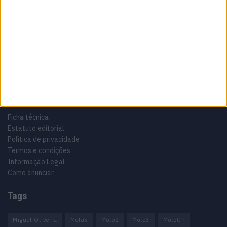
Sobre
Especialistas em Motos, MotoGP, MXGP, Enduro, SuperBikes,
Motocross, Trial
Informação importante
Ficha técnica
Estatuto editorial
Política de privacidade
Termos e condições
Informação Legal
Como anunciar
Tags
Miguel Oliveira
Motas
Moto2
Moto3
MotoGP