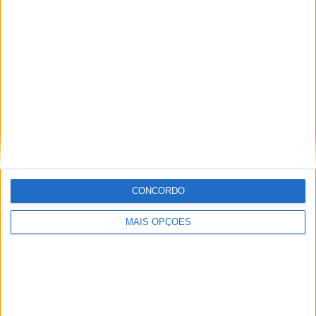
no mundo das “duas rodas” por culpa da família que
sempre esteve associada a este meio. Conseguir
trabalhar nesta área e falar sobre o mundo das motos é
um privilégio enorme.
Artigos relacionados
CONCORDO
MAIS OPÇÕES
MotoGP: Jorge Martín faz história em
Silverstone com pole e recorde absoluto
POR
MIGUEL FRAGOSO
8 AGOSTO, 2026