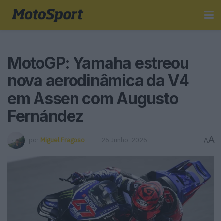
MotoGP: Yamaha estreou
nova aerodinâmica da V4
em Assen com Augusto
Fernández
A
por
Miguel Fragoso
26 Junho, 2026
A