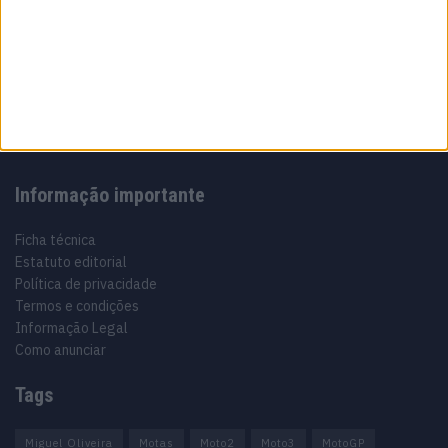
Sobre
Especialistas em Motos, MotoGP, MXGP, Enduro, SuperBikes,
Motocross, Trial
Informação importante
Ficha técnica
Estatuto editorial
Política de privacidade
Termos e condições
Informação Legal
Como anunciar
Tags
Miguel Oliveira
Motas
Moto2
Moto3
MotoGP