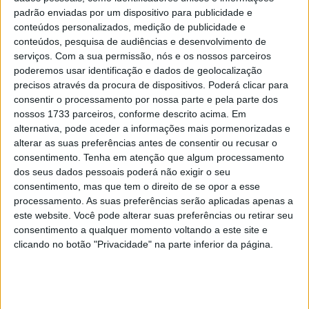
da Yamaha durante a segunda metade da temporada.
padrão enviadas por um dispositivo para publicidade e
conteúdos personalizados, medição de publicidade e
“Este fim de semana vou testar um novo pacote
conteúdos, pesquisa de audiências e desenvolvimento de
aerodinâmico”, explicou Augusto Fernández na quinta-
serviços.
Com a sua permissão, nós e os nossos parceiros
feira.
poderemos usar identificação e dados de geolocalização
precisos através da procura de dispositivos. Poderá clicar para
Artigos relacionados
consentir o processamento por nossa parte e pela parte dos
nossos 1733 parceiros, conforme descrito acima. Em
alternativa, pode aceder a informações mais pormenorizadas e
MotoGP: Jorge Martín não dá hipóteses e
alterar as suas preferências antes de consentir ou recusar o
vence Sprint marcada pelo domínio da
consentimento.
Tenha em atenção que algum processamento
Aprilia
dos seus dados pessoais poderá não exigir o seu
8 AGOSTO, 2026
consentimento, mas que tem o direito de se opor a esse
MotoGP: Jack Miller prepara adeus após 16
processamento. As suas preferências serão aplicadas apenas a
temporadas nos Grandes Prémios
este website. Você pode alterar suas preferências ou retirar seu
8 AGOSTO, 2026
consentimento a qualquer momento voltando a este site e
clicando no botão "Privacidade" na parte inferior da página.