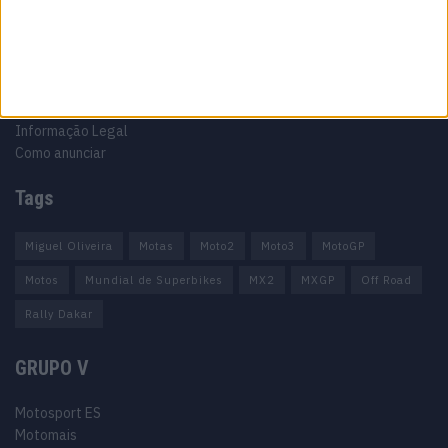
Ficha técnica
Estatuto editorial
Política de privacidade
Termos e condições
Informação Legal
Como anunciar
Tags
Miguel Oliveira
Motas
Moto2
Moto3
MotoGP
Motos
Mundial de Superbikes
MX2
MXGP
Off Road
Rally Dakar
GRUPO V
Motosport ES
Motomais