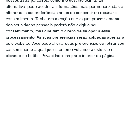
nossos 1733 parceiros, conforme descrito acima. Em
MotoGP: Jorge Martín não dá hipóteses e
alternativa, pode aceder a informações mais pormenorizadas e
vence Sprint marcada pelo domínio da
alterar as suas preferências antes de consentir ou recusar o
Aprilia
consentimento.
Tenha em atenção que algum processamento
8 AGOSTO, 2026
dos seus dados pessoais poderá não exigir o seu
MotoGP: Jack Miller prepara adeus após 16
consentimento, mas que tem o direito de se opor a esse
temporadas nos Grandes Prémios
processamento. As suas preferências serão aplicadas apenas a
8 AGOSTO, 2026
este website. Você pode alterar suas preferências ou retirar seu
consentimento a qualquer momento voltando a este site e
clicando no botão "Privacidade" na parte inferior da página.
O nosso ritmo melhorou e estamos contentes com o
progresso feito nestes testes em Sepang e aqui no Qatar!
Tags:
Brivio
Doha
Ducati
Espargaró
Honda
Kallio
KTM
Leitner
Losail
Meregalli
Monster
MotoGP
Oliveira
Puig
Red Bull
Repsol Yamaha
Suzuki
Tardozzi
Testes
treinos Qatar
Vale