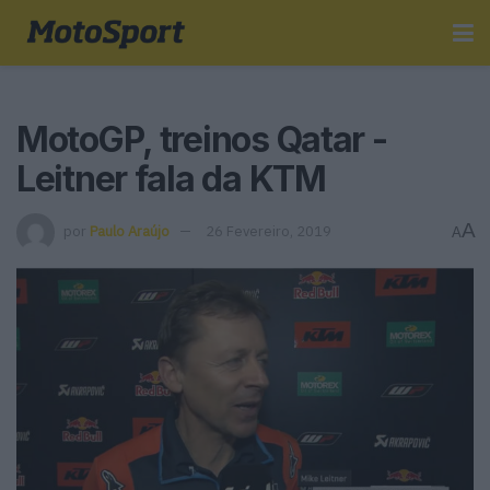
MotoGP, treinos Qatar -
Leitner fala da KTM
A
por
Paulo Araújo
26 Fevereiro, 2019
A