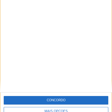
MotoGP: Jorge Martín não dá hipóteses e
vence Sprint marcada pelo domínio da
Aprilia
POR
MIGUEL FRAGOSO
8 AGOSTO, 2026
CONCORDO
MAIS OPÇÕES