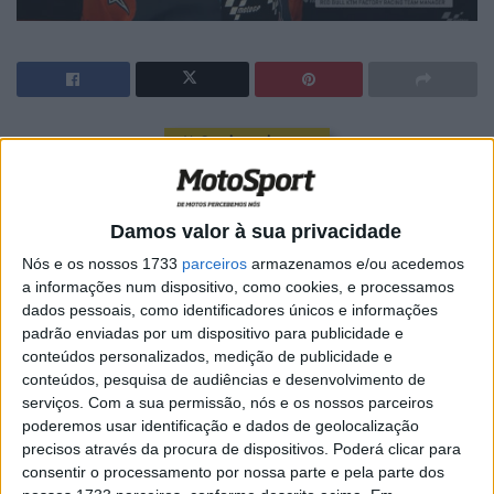
🔊 Ouvir artigo
Mike Leitner, KTM Red Bull
Ao fim e ao cabo, queremos uma moto mais rápida, mais
Damos valor à sua privacidade
potente, e estamos sempre à procura de mais…
Nós e os nossos 1733
parceiros
armazenamos e/ou acedemos
testámos muito, experimentámos muita coisa,
a informações num dispositivo, como cookies, e processamos
dados pessoais, como identificadores únicos e informações
eletrónica, set-up do chassis, pneus…
padrão enviadas por um dispositivo para publicidade e
conteúdos personalizados, medição de publicidade e
Ainda temos muito mais para experimentar, mas já
conteúdos, pesquisa de audiências e desenvolvimento de
aprendemos muito…
serviços.
Com a sua permissão, nós e os nossos parceiros
poderemos usar identificação e dados de geolocalização
Artigos relacionados
precisos através da procura de dispositivos. Poderá clicar para
consentir o processamento por nossa parte e pela parte dos