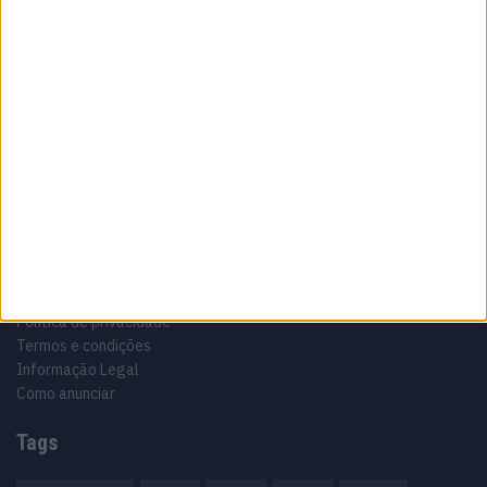
Sobre
Especialistas em Motos, MotoGP, MXGP, Enduro, SuperBikes,
Motocross, Trial
Informação importante
Ficha técnica
Estatuto editorial
Política de privacidade
Termos e condições
Informação Legal
Como anunciar
Tags