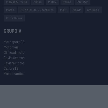
Miguel Oliveira
Motas
Moto2
Moto3
MotoGP
Motos
Mundial de Superbikes
MX2
MXGP
Off Road
Rally Dakar
GRUPO V
Motosport ES
Motomais
Offroad moto
Revistacarros
Revistamotos
Calibre12
Mundonautico
© 2024 Motosport copyright