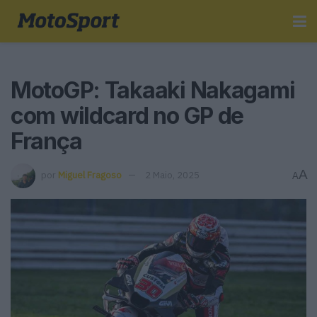
MotoGP: Takaaki Nakagami
com wildcard no GP de
França
A
por
Miguel Fragoso
2 Maio, 2025
A