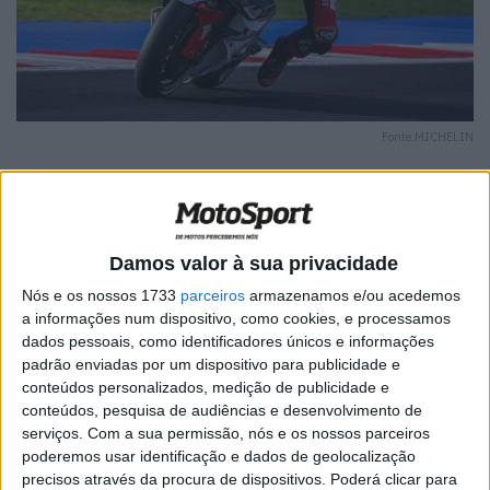
Fonte:MICHELIN
Damos valor à sua privacidade
🔊 Ouvir artigo
Nós e os nossos 1733
parceiros
armazenamos e/ou acedemos
Após a participação de Aleix Espargaro como wildcard no
a informações num dispositivo, como cookies, e processamos
GP de Espanha, é a vez de Takaaki Nakagami envergar
dados pessoais, como identificadores únicos e informações
padrão enviadas por um dispositivo para publicidade e
as peles da Honda HRC Test Team, uma vez que o piloto
conteúdos personalizados, medição de publicidade e
japonês se prepara para o regresso às corridas no GP de
conteúdos, pesquisa de audiências e desenvolvimento de
França.
serviços.
Com a sua permissão, nós e os nossos parceiros
poderemos usar identificação e dados de geolocalização
Depois de competir no MotoGP durante sete épocas
precisos através da procura de dispositivos. Poderá clicar para