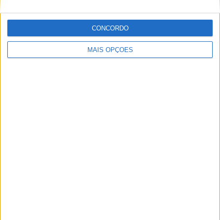
CONCORDO
MAIS OPÇÕES
MotoGP: Tensão entre KTM e Viñales? Steiner admite
‘fricção’ entre as partes
POR
MIGUEL FRAGOSO
7 AGOSTO, 2026
Please
login
to join discussion
Novidades
Tendências
Comentários