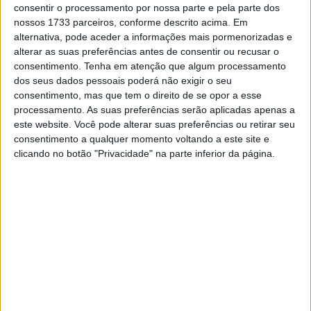
entre 2018 e 2024, Nakagami tornou-se um dos pilotos
consentir o processamento por nossa parte e pela parte dos
de testes de confiança da Honda HRC para 2025 e,
nossos 1733 parceiros, conforme descrito acima. Em
alternativa, pode aceder a informações mais pormenorizadas e
depois de ter completado vários testes privados, o piloto
alterar as suas preferências antes de consentir ou recusar o
de 33 anos vai participar no seu primeiro Grande Prémio
consentimento.
Tenha em atenção que algum processamento
desde o GP de Solidariedade do ano passado, em
dos seus dados pessoais poderá não exigir o seu
novembro, enquanto a Honda continua a tirar partido das
consentimento, mas que tem o direito de se opor a esse
processamento. As suas preferências serão aplicadas apenas a
regras de concessão do MotoGP.
este website. Você pode alterar suas preferências ou retirar seu
consentimento a qualquer momento voltando a este site e
Nakagami também esteve em pista no recente Teste de
clicando no botão "Privacidade" na parte inferior da página.
Jerez, onde completou 62 voltas, enquanto o #30 se
prepara para voltar a juntar-se à elite do MotoGP
perante um público de Le Mans esgotado – um circuito
onde tem quatro resultados nos 10 primeiros no MotoGP.
Artigos relacionados
MotoGP: Ducati domina segundo dia de
testes das futuras 850cc