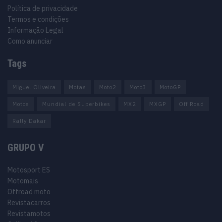
Política de privacidade
Termos e condições
Informação Legal
Como anunciar
Tags
Miguel Oliveira
Motas
Moto2
Moto3
MotoGP
Motos
Mundial de Superbikes
MX2
MXGP
Off Road
Rally Dakar
GRUPO V
Motosport ES
Motomais
Offroad moto
Revistacarros
Revistamotos