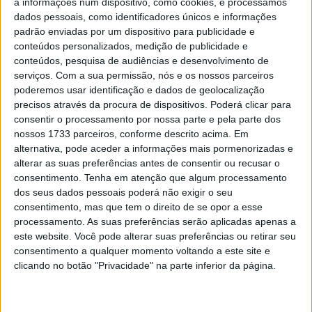
Fabio Quartararo
e
Fabio Di Giannantonio
avançaram
a informações num dispositivo, como cookies, e processamos
dados pessoais, como identificadores únicos e informações
para o Q2, o que significou que todos os cinco fabricantes
padrão enviadas por um dispositivo para publicidade e
estiveram representados na segunda qualificação, com a
conteúdos personalizados, medição de publicidade e
melhor posição de partida para a Ducati e Marc Márquez,
conteúdos, pesquisa de audiências e desenvolvimento de
que terminou a qualificação como líder.
serviços.
Com a sua permissão, nós e os nossos parceiros
poderemos usar identificação e dados de geolocalização
O primeiro tempo baixo veio do piloto de fábrica da
precisos através da procura de dispositivos. Poderá clicar para
consentir o processamento por nossa parte e pela parte dos
Ducati,
Pecco Bagnaia
, com o tempo de 1:29,331
nossos 1733 parceiros, conforme descrito acima. Em
minutos. Tanto Marc Márquez quanto Jorge Martin
alternativa, pode aceder a informações mais pormenorizadas e
erraram na primeira tentativa. Na segunda tentativa,
alterar as suas preferências antes de consentir ou recusar o
Jorge Martin alcançou o melhor tempo que esperava,
consentimento.
Tenha em atenção que algum processamento
dos seus dados pessoais poderá não exigir o seu
mas Bagnaia foi ainda mais rápido: o tempo de 1:29.076
consentimento, mas que tem o direito de se opor a esse
minutos foi a volta mais rápida já realizada no Circuito de
processamento. As suas preferências serão aplicadas apenas a
Chang.
este website. Você pode alterar suas preferências ou retirar seu
consentimento a qualquer momento voltando a este site e
Atrás dos líderes do campeonato do mundo, Bezzecchi,
clicando no botão "Privacidade" na parte inferior da página.
Marc Márquez, Enea Bastianini e Pedro Acosta voltaram
às boxes enquanto os seis primeiros pilotos para trocar