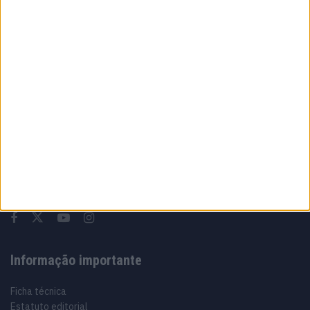
MotoGP: Jack Miller compara Yamaha R1 a
uma Moto3 e aproxima-se do WorldSBK
7 AGOSTO, 2026
Sobre
Especialistas em Motos, MotoGP, MXGP, Enduro, SuperBikes,
Motocross, Trial
Informação importante
Ficha técnica
Estatuto editorial