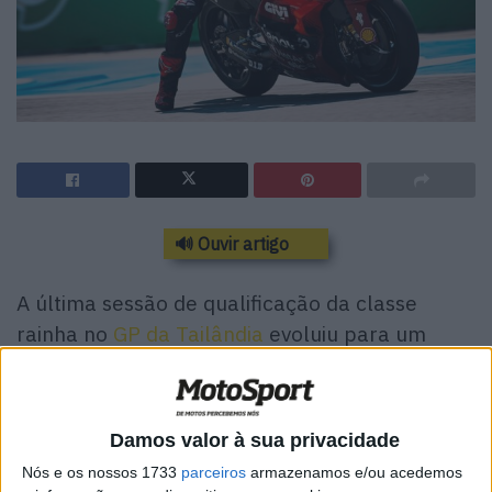
🔊 Ouvir artigo
A última sessão de qualificação da classe
rainha no
GP da Tailândia
evoluiu para um
festival de quedas, após o qual o campeão
mundial Pecco Bagnaia estabeleceu um
excelente tempo desde o início. Três Ducati
Damos valor à sua privacidade
caíram no final da Q2.
Nós e os nossos 1733
parceiros
armazenamos e/ou acedemos