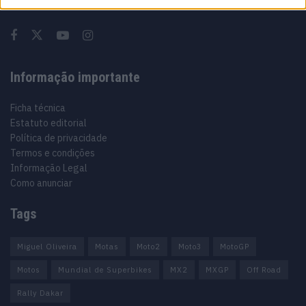
Informação importante
Ficha técnica
Estatuto editorial
Política de privacidade
Termos e condições
Informação Legal
Como anunciar
Tags
Miguel Oliveira
Motas
Moto2
Moto3
MotoGP
Motos
Mundial de Superbikes
MX2
MXGP
Off Road
Rally Dakar