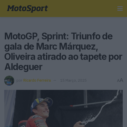
MotoGP, Sprint: Triunfo de
gala de Marc Márquez,
Oliveira atirado ao tapete por
Aldeguer
A
por
Ricardo Ferreira
15 Março, 2025
A