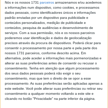
ao fim, e a dupla abriu uma vantagem confortável sobre
Nós e os nossos 1731
parceiros
armazenamos e/ou acedemos
a informações num dispositivo, como cookies, e processamos
o terceiro classificado, Francesco Bagnaia. O trio terminou
dados pessoais, como identificadores únicos e informações
na mesma ordem em todas as três corridas desta
padrão enviadas por um dispositivo para publicidade e
temporada, com Marc Márquez a ter agora 11 pontos de
conteúdos personalizados, medição de publicidade e
vantagem na classificação inicial.
conteúdos, pesquisa de audiências e desenvolvimento de
serviços.
Com a sua permissão, nós e os nossos parceiros
Johann Zarco, a surpresa de se qualificar para completar
poderemos usar identificação e dados de geolocalização
precisos através da procura de dispositivos. Poderá clicar para
a primeira linha ao lado dos irmãos Márquez, saiu pela
consentir o processamento por nossa parte e pela parte dos
linha lateral e foi ultrapassado por Bagnaia, Pedro
nossos 1731 parceiros, conforme descrito acima. Em
Acosta e Fabio Quartararo. Apesar da falta de velocidade
alternativa, pode aceder a informações mais pormenorizadas e
máxima da Honda, Zarco ultrapassou logo o seu
alterar as suas preferências antes de consentir ou recusar o
consentimento.
Tenha em atenção que algum processamento
compatriota Quartararo e assumiu depois o quarto lugar,
dos seus dados pessoais poderá não exigir o seu
atrás de Acosta, que estava a perder terreno a meia
consentimento, mas que tem o direito de se opor a esse
distância. Zarco superou mesmo Bagnaia durante os
processamento. As suas preferências serão aplicadas apenas a
instantes finais e recebeu a bandeira de xadrez a pouco
este website. Você pode alterar suas preferências ou retirar seu
consentimento a qualquer momento voltando a este site e
mais de um segundo do pódio, o melhor resultado da
clicando no botão "Privacidade" na parte inferior da página.
Honda na era pós-Márquez.