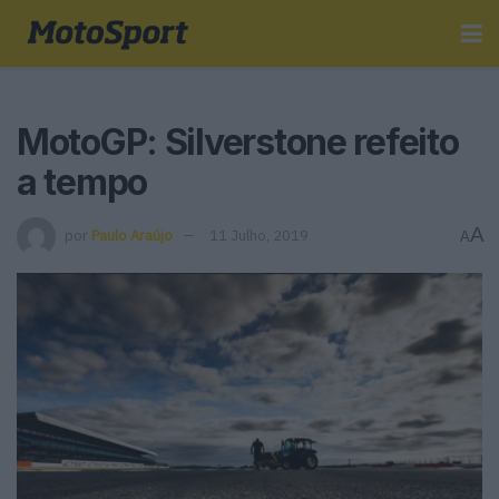
MotoGP: Silverstone refeito
a tempo
A
por
Paulo Araújo
11 Julho, 2019
A