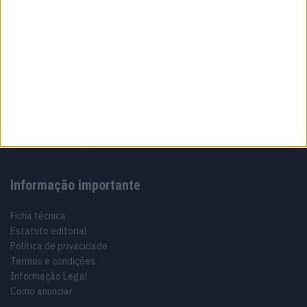
Sobre
Especialistas em Motos, MotoGP, MXGP, Enduro, SuperBikes,
Motocross, Trial
Informação importante
Ficha técnica
Estatuto editorial
Política de privacidade
Termos e condições
Informação Legal
Como anunciar