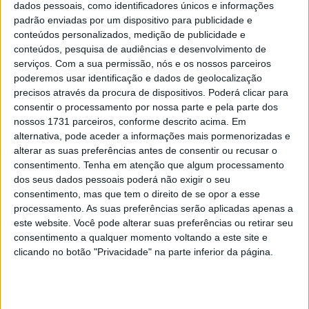
completamente.
dados pessoais, como identificadores únicos e informações
padrão enviadas por um dispositivo para publicidade e
“Digamos que não foi a maior experiência do ano
conteúdos personalizados, medição de publicidade e
passado; como um eufemismo monumental
”- o artigo
conteúdos, pesquisa de audiências e desenvolvimento de
serviços.
Com a sua permissão, nós e os nossos parceiros
também aborda alguns detalhes de como se mantém um
poderemos usar identificação e dados de geolocalização
local que é um aeródromo, por definição plano, bem
precisos através da procura de dispositivos. Poderá clicar para
drenado, como é essencial num local para desportos
consentir o processamento por nossa parte e pela parte dos
motorizados.
nossos 1731 parceiros, conforme descrito acima. Em
alternativa, pode aceder a informações mais pormenorizadas e
Artigos relacionados
alterar as suas preferências antes de consentir ou recusar o
consentimento.
Tenha em atenção que algum processamento
dos seus dados pessoais poderá não exigir o seu
MotoGP: Bagnaia acredita numa segunda
consentimento, mas que tem o direito de se opor a esse
metade da época mais equilibrada
processamento. As suas preferências serão aplicadas apenas a
5 AGOSTO, 2026
este website. Você pode alterar suas preferências ou retirar seu
consentimento a qualquer momento voltando a este site e
MotoGP: Bulega intensifica
clicando no botão "Privacidade" na parte inferior da página.
desenvolvimento da Ducati 850 e já soma
dez dias de testes
5 AGOSTO, 2026