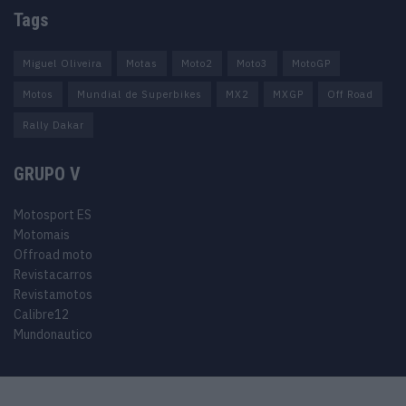
Tags
Miguel Oliveira
Motas
Moto2
Moto3
MotoGP
Motos
Mundial de Superbikes
MX2
MXGP
Off Road
Rally Dakar
GRUPO V
Motosport ES
Motomais
Offroad moto
Revistacarros
Revistamotos
Calibre12
Mundonautico