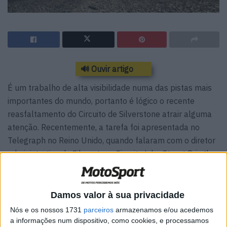
🔊 Ouvir artigo
É um trabalho de alta visibilidade numa das pistas mais
importantes do mundo, portanto é lógico o recente
reasfaltamento do Circuito de Silverstone atrair alguma
atenção. Recentemente, a tarefa foi apresentada no
Telegraph no Reino Unido, quando falaram com o diretor
administrativo da Silverstone Circuits Lda., Stuart Pringle.
A conversa começou por referir o difícil fim-de-semana
de 2018 na prova Britânica do Campeonato Mundial de
Damos valor à sua privacidade
MotoGP – nessa altura, a chover, a pista provou-se
Nós e os nossos 1731
parceiros
armazenamos e/ou acedemos
inguiável, com o evento a ser, eventualmente, cancelado
a informações num dispositivo, como cookies, e processamos