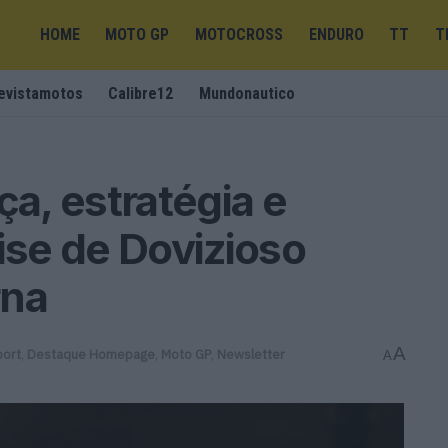
HOME
MOTO GP
MOTOCROSS
ENDURO
TT
T
evistamotos
Calibre12
Mundonautico
a, estratégia e
ise de Dovizioso
rna
A
port
,
Destaque Homepage
,
Moto GP
,
Newsletter
A