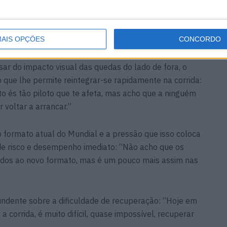
s importantes: “Porque é mais forte do que tu, estás
bter o resultado que é um pouco duro dizer, mas estás
zer.”
AIS OPÇÕES
CONCORDO
ar do impacto visual das quedas do lado de fora, o
que lhe permite reintegrar-se rapidamente na corrida:
 és tão piloto que te afeta, mas acho que a ninguém
 voltar a arrancar.”
 formato atual do Mundial e a pressão que isso coloca
de risco e desempenho imediato: “Não acho que os
ados ao novo formato, mas é um pouco mais assim nas
ndente sobre a dificuldade de recuperação: “Hoje em
 corrida, é muito difícil, quase impossível, recuperar