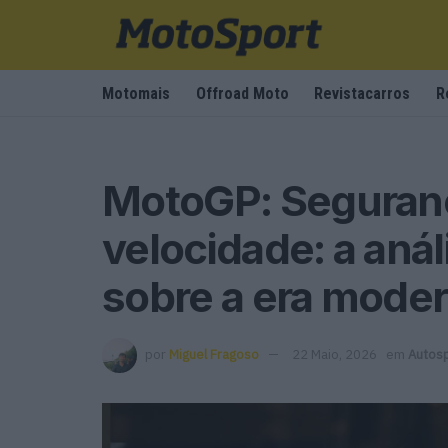
Motomais
Offroad Moto
Revistacarros
R
MotoGP: Seguranç
velocidade: a anál
sobre a era mode
por
Miguel Fragoso
22 Maio, 2026
em
Autos