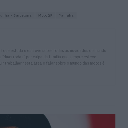
lunha - Barcelona
MotoGP
Yamaha
ort que estuda e escreve sobre todas as novidades do mundo
 “duas rodas” por culpa da família que sempre esteve
ir trabalhar nesta área e falar sobre o mundo das motos é