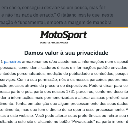
u em cheio, conseguiu desviar-se um pouco, mas fez
 não fez nada de errado.” O italiano insiste que, neste
de reação é fundamental, embora a margem de manobra
 a complexidade estratégica das corridas atuais,
 gestão dos pneus é determinante: “Ou és o mais rápido
Damos valor à sua privacidade
rar soluções.” Uma frase que resume a dualidade do
31
parceiros
armazenamos e/ou acedemos a informações num dispositi
o ou és obrigado a sobreviver dentro dele.
essoais, como identificadores únicos e informações padrão enviadas 
conteúdos personalizados, medição de publicidade e conteúdos, pesqui
serviços.
Com a sua permissão, nós e os nossos parceiros poderemos 
as curvas continuam a ser um dos pontos mais críticos
ção precisos através da procura de dispositivos. Poderá clicar para co
ão de velocidade, proximidade entre pilotos e
ossa parte e pela parte dos nossos 1731 parceiros, conforme descrit
nque numa situação limite. Neste contexto, sublinha
eder a informações mais pormenorizadas e alterar as suas preferência
timento.
Tenha em atenção que algum processamento dos seus dados
em antecipar tudo o que acontece à sua volta, já que a
nsentimento, mas que tem o direito de se opor a esse processamento. A
m ambiente de máxima exigência.
as a este website. Você pode alterar suas preferências ou retirar seu
tando a este site e clicando no botão "Privacidade" na parte inferior 
 da sua intervenção é a forma como os pilotos