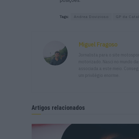
Tags:
Andrea Dovizioso
GP da Cata
Miguel Fragoso
Jornalista para o site motosp
motorizado. Nasci no mundo das
associada a este meio. Consegu
um privilégio enorme.
Artigos relacionados