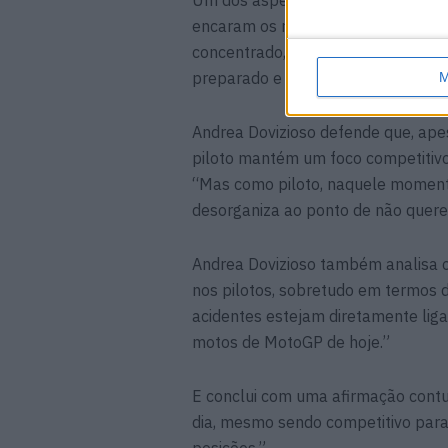
encaram os reinícios após incidente
concentrado, estás tão focado em o
preparado e sabes que tens de o fa
M
Andrea Dovizioso defende que, apes
piloto mantém um foco competitivo 
“Mas como piloto, naquele momento
desorganiza ao ponto de não querer
Andrea Dovizioso também analisa o
nos pilotos, sobretudo em termos 
acidentes estejam diretamente lig
motos de MotoGP de hoje.”
E conclui com uma afirmação contu
dia, mesmo sendo competitivo para a
posições.”