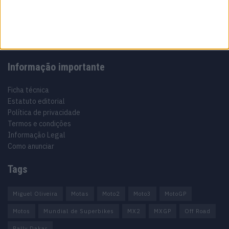
Motocross, Trial
Informação importante
Ficha técnica
Estatuto editorial
Política de privacidade
Termos e condições
Informação Legal
Como anunciar
Tags
Miguel Oliveira
Motas
Moto2
Moto3
MotoGP
Motos
Mundial de Superbikes
MX2
MXGP
Off Road
Rally Dakar