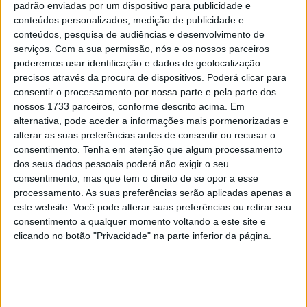
Partindo de P23, Gardner ultrapassou imediatamente
padrão enviadas por um dispositivo para publicidade e
conteúdos personalizados, medição de publicidade e
Lorenzo Savadori e ganhou mais duas posições na
conteúdos, pesquisa de audiências e desenvolvimento de
primeira volta devido a uma colisão entre Alex Marquez e
serviços.
Com a sua permissão, nós e os nossos parceiros
Joan Mir. Outras quedas de Pedro Acosta, Augusto
poderemos usar identificação e dados de geolocalização
Fernandez e Maverick Vinales fizeram com que o
precisos através da procura de dispositivos. Poderá clicar para
consentir o processamento por nossa parte e pela parte dos
australiano chegasse ao 17º lugar, embora tenha sido
nossos 1733 parceiros, conforme descrito acima. Em
uma corrida solitária. Gardner utilizou as 24 voltas para
alternativa, pode aceder a informações mais pormenorizadas e
se concentrar na recolha de dados úteis para a sede da
alterar as suas preferências antes de consentir ou recusar o
Yamaha Motor Co., Ltd. em Iwata e recebeu a bandeira
consentimento.
Tenha em atenção que algum processamento
axadrezada em 17º lugar, a 59,547s do primeiro.
dos seus dados pessoais poderá não exigir o seu
consentimento, mas que tem o direito de se opor a esse
A Equipa de Testes da Yamaha Factory Racing beneficiou
processamento. As suas preferências serão aplicadas apenas a
este website. Você pode alterar suas preferências ou retirar seu
do facto de ter feito uma corrida completa em condições
consentimento a qualquer momento voltando a este site e
de piso seco. Os engenheiros da Yamaha vão analisar
clicando no botão "Privacidade" na parte inferior da página.
cuidadosamente todos os dados recolhidos neste fim de
semana com o objetivo de impulsionar o
desenvolvimento da moto para 2025.