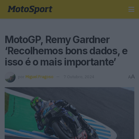
MotoGP, Remy Gardner
‘Recolhemos bons dados, e
isso é o mais importante’
A
por
Miguel Fragoso
7 Outubro, 2024
A