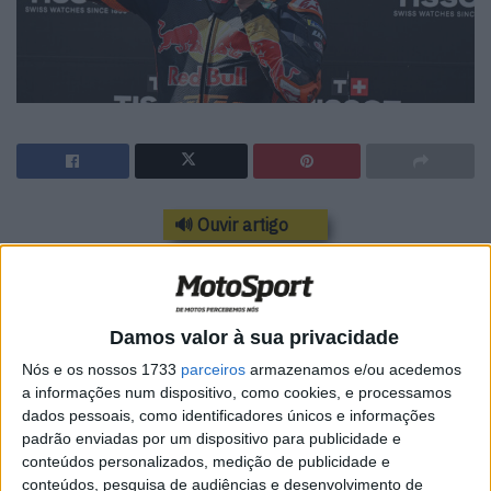
🔊 Ouvir artigo
O espanhol da KTM já vai em 13 pódios, mas
a vitória continua a escapar-lhe
Damos valor à sua privacidade
Uma estatística interessante e, no mínimo, curiosa,
Nós e os nossos 1733
parceiros
armazenamos e/ou acedemos
emergiu do recente desfecho da corrida de Pedro Acosta
a informações num dispositivo, como cookies, e processamos
em Balatong, que além de ter providenciado uma batalha
dados pessoais, como identificadores únicos e informações
gigantesca com Márquez ao longo do Grande Prémio da
padrão enviadas por um dispositivo para publicidade e
Hungria, o colocou no topo da lista dos pilotos de GP com
conteúdos personalizados, medição de publicidade e
conteúdos, pesquisa de audiências e desenvolvimento de
mais pódios que… nunca venceram uma corrida!