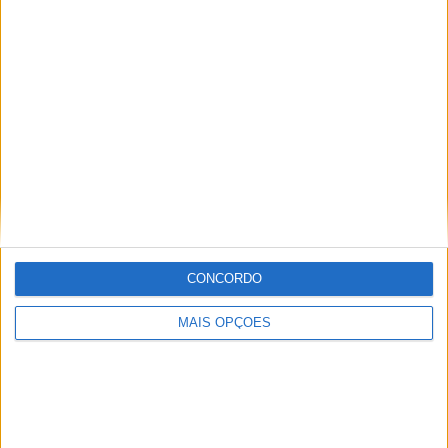
motociclismo, viajou pelo mundo cobrindo eventos nas
duas rodas. Já foi piloto de velocidade, team manager,
instrutor, jornalista e comentador de rádio e televisão,
especializando nas modalidades de velocidade, em
particular MotoGP, SBK e Endurance.
Artigos relacionados
CONCORDO
MAIS OPÇÕES
CNV Portimão – Jornada quente no Algarve
POR
PAULO ARAÚJO
10 AGOSTO, 2026