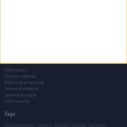
Sobre
Especialistas em Motos, MotoGP, MXGP, Enduro, SuperBikes,
Motocross, Trial
Informação importante
Ficha técnica
Estatuto editorial
Política de privacidade
Termos e condições
Informação Legal
Como anunciar
Tags