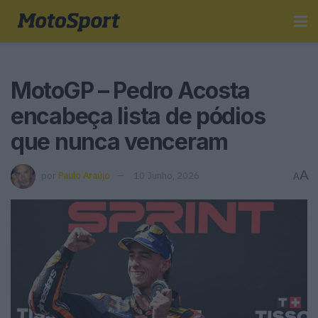
MotoGP – Pedro Acosta
encabeça lista de pódios
que nunca venceram
A
por
Paulo Araújo
10 Junho, 2026
A