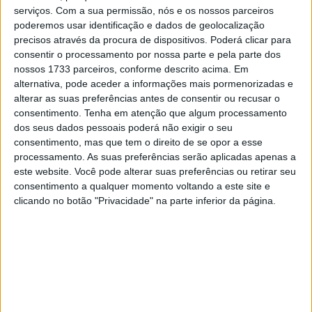
serviços.
Com a sua permissão, nós e os nossos parceiros
poderemos usar identificação e dados de geolocalização
precisos através da procura de dispositivos. Poderá clicar para
consentir o processamento por nossa parte e pela parte dos
nossos 1733 parceiros, conforme descrito acima. Em
alternativa, pode aceder a informações mais pormenorizadas e
alterar as suas preferências antes de consentir ou recusar o
consentimento.
Tenha em atenção que algum processamento
dos seus dados pessoais poderá não exigir o seu
consentimento, mas que tem o direito de se opor a esse
processamento. As suas preferências serão aplicadas apenas a
este website. Você pode alterar suas preferências ou retirar seu
consentimento a qualquer momento voltando a este site e
clicando no botão "Privacidade" na parte inferior da página.
Pedro Acosta assume o topo da lista com esse segundo
lugar conquistado em Balaton Park, com o qual
ultrapassou Colin Edwards como o piloto com mais
pódios sem qualquer vitória.
Assim, a lista atual tem Pedro Acosta no topo com 13
pódios, Colin Edwards a seguir com 12 pódios, o