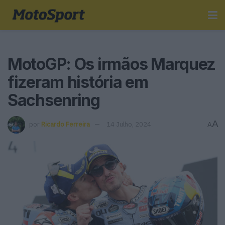
MotoGP: Os irmãos Marquez
fizeram história em
Sachsenring
A
por
Ricardo Ferreira
14 Julho, 2024
A