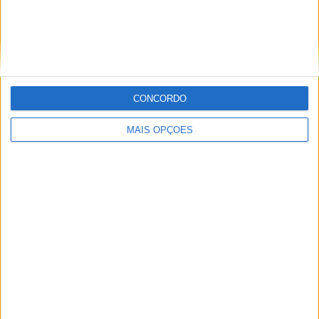
MotoGP: Moto2, ‘Manu’ González confirma
favoritismo e lidera FP1 em Silverstone
CONCORDO
POR
MIGUEL FRAGOSO
7 AGOSTO, 2026
MAIS OPÇÕES
WSBK: Morbidelli reage aos rumores que o colocam
na Ducati oficial