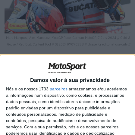
Marc Marquez, Alex Marquez, MotoGP Race, German MotoGP, 7 July 2024 // Gold &
Goose / Red Bull Content Pool // SI202407070338 // Usage for editorial use only //
Damos valor à sua privacidade
🔊 Ouvir artigo
Nós e os nossos 1733
parceiros
armazenamos e/ou acedemos
O pódio partilhado entre os irmãos Marc e Alex Márquez
a informações num dispositivo, como cookies, e processamos
em Sachsenring fez história. Pela primeira vez em 27
dados pessoais, como identificadores únicos e informações
anos, irmãos subiram juntos ao pódio novamente.
padrão enviadas por um dispositivo para publicidade e
conteúdos personalizados, medição de publicidade e
A última dupla de irmãos juntos no pódio foi Nobuatsu e
conteúdos, pesquisa de audiências e desenvolvimento de
serviços.
Com a sua permissão, nós e os nossos parceiros
Takuma Aoki em Imola em 1997. Também aqui ambos
poderemos usar identificação e dados de geolocalização