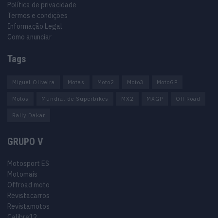
Política de privacidade
Termos e condições
Informação Legal
Como anunciar
Tags
Miguel Oliveira
Motas
Moto2
Moto3
MotoGP
Motos
Mundial de Superbikes
MX2
MXGP
Off Road
Rally Dakar
GRUPO V
Motosport ES
Motomais
Offroad moto
Revistacarros
Revistamotos
Calibre12