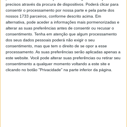
rodaram na mesma moto, nomeadamente uma Honda.
precisos através da procura de dispositivos. Poderá clicar para
Nobuatsu ficou em segundo, Takuma em terceiro – as
consentir o processamento por nossa parte e pela parte dos
mesmas posições dos irmãos Márquez.
nossos 1733 parceiros, conforme descrito acima. Em
alternativa, pode aceder a informações mais pormenorizadas e
Os irmãos de Cervera (Espanha), já haviam deixado sua
alterar as suas preferências antes de consentir ou recusar o
consentimento.
Tenha em atenção que algum processamento
marca nos anais do motociclismo no passado: em 2014 e
dos seus dados pessoais poderá não exigir o seu
2019, por exemplo, ambos foram campeões mundiais –
consentimento, mas que tem o direito de se opor a esse
ainda que em categorias diferentes. Também venceram a
processamento. As suas preferências serão aplicadas apenas a
mesma corrida de GP – mas nunca subiram ao pódio
este website. Você pode alterar suas preferências ou retirar seu
consentimento a qualquer momento voltando a este site e
juntos. Outra particularidade: Marc e Alex estão até na
clicando no botão "Privacidade" na parte inferior da página.
mesma equipa da Gresini Ducati.
Artigos relacionados
MotoGP: Moto2, ‘Manu’ González confirma
favoritismo e lidera FP1 em Silverstone
7 AGOSTO, 2026
WSBK: Morbidelli reage aos rumores que o