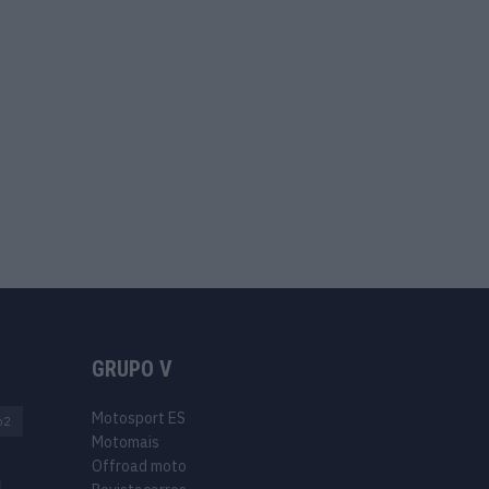
GRUPO V
Motosport ES
o2
Motomais
Offroad moto