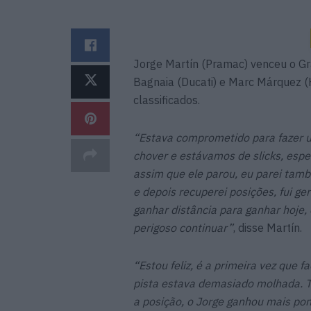
Jorge Martín (Pramac) venceu o G
Bagnaia (Ducati) e Marc Márquez (H
classificados.
“Estava comprometido para fazer u
chover e estávamos de slicks, esper
assim que ele parou, eu parei tamb
e depois recuperei posições, fui ge
ganhar distância para ganhar hoje,
perigoso continuar”
, disse Martín.
“Estou feliz, é a primeira vez que 
pista estava demasiado molhada. T
a posição, o Jorge ganhou mais pon