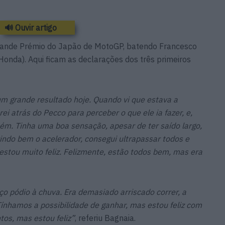
🔊 Ouvir artigo
rande Prémio do Japão de MotoGP, batendo Francesco
onda). Aqui ficam as declarações dos três primeiros
m grande resultado hoje. Quando vi que estava a
ei atrás do Pecco para perceber o que ele ia fazer, e,
ém. Tinha uma boa sensação, apesar de ter saído largo,
rindo bem o acelerador, consegui ultrapassar todos e
 estou muito feliz. Felizmente, estão todos bem, mas era
faço pódio à chuva. Era demasiado arriscado correr, a
ínhamos a possibilidade de ganhar, mas estou feliz com
tos, mas estou feliz”
, referiu Bagnaia.