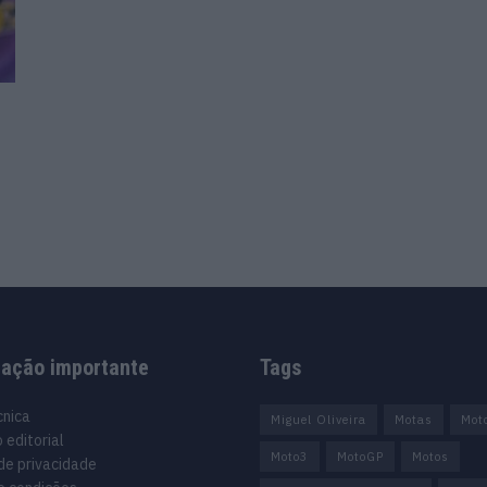
mação importante
Tags
cnica
Miguel Oliveira
Motas
Mot
 editorial
Moto3
MotoGP
Motos
 de privacidade