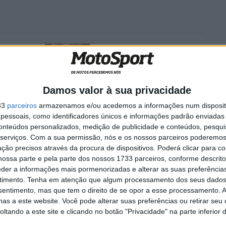
n não dá
MotoGP: Jack Miller prepara
rint
adeus após 16 temporadas
o da
nos Grandes Prémios
8 AGOSTO, 2026
Damos valor à sua privacidade
33
parceiros
armazenamos e/ou acedemos a informações num dispositi
essoais, como identificadores únicos e informações padrão enviadas 
conteúdos personalizados, medição de publicidade e conteúdos, pesqui
serviços.
Com a sua permissão, nós e os nossos parceiros poderemos 
ção precisos através da procura de dispositivos. Poderá clicar para co
a muito calmo, a tentar perceber os pneus, sabia que a
ossa parte e pela parte dos nossos 1733 parceiros, conforme descrit
ito seco no início, se puxasse, destruía o pneu. Quando
eder a informações mais pormenorizadas e alterar as suas preferência
timento.
Tenha em atenção que algum processamento dos seus dados
i a atacar e fui aumentando o ritmo. Mas a direção de
nsentimento, mas que tem o direito de se opor a esse processamento. A
am a corrida na hora certa, havia demasiada água. Para
as a este website. Você pode alterar suas preferências ou retirar seu
orrida, porque tinha boas hipóteses de vitória, mas
tando a este site e clicando no botão "Privacidade" na parte inferior 
abéns aos que terminaram à minha frente”
, declarou