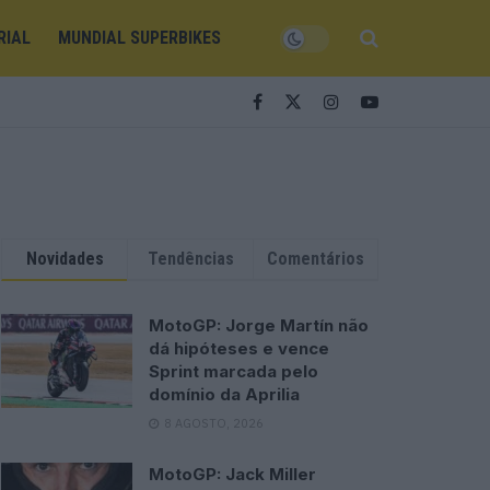
RIAL
MUNDIAL SUPERBIKES
Novidades
Tendências
Comentários
MotoGP: Jorge Martín não
dá hipóteses e vence
Sprint marcada pelo
domínio da Aprilia
8 AGOSTO, 2026
MotoGP: Jack Miller