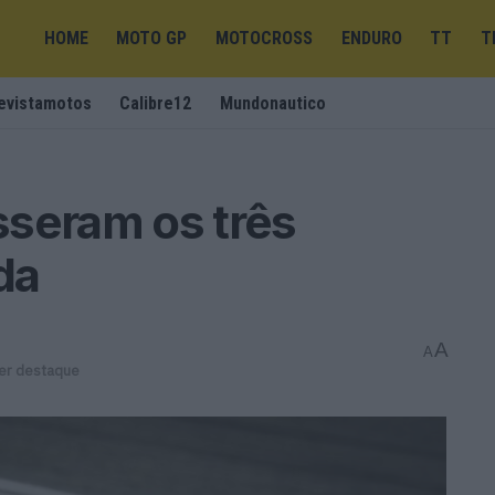
HOME
MOTO GP
MOTOCROSS
ENDURO
TT
T
evistamotos
Calibre12
Mundonautico
sseram os três
da
A
A
er destaque