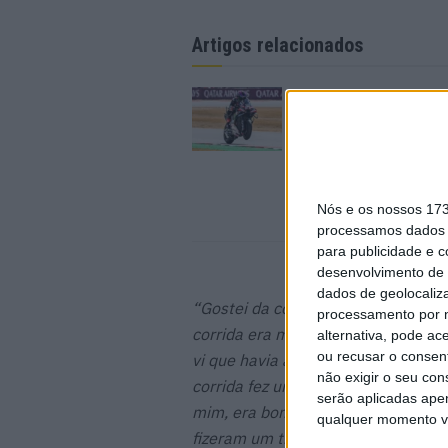
Artigos relacionados
MotoGP: Jorge Martí
hipóteses e vence Sp
marcada pelo domíni
Aprilia
8 AGOSTO, 2026
Nós e os nossos 17
processamos dados p
para publicidade e 
desenvolvimento de 
dados de geolocaliza
“Gostei da corrida, no início estav
processamento por n
corrida era muito longa e estava mu
alternativa, pode ac
ou recusar o consen
vi que havia água na pista, comece
não exigir o seu co
corrida fez um bom trabalho, parar
serão aplicadas apen
mim, era bom que recomeçassem a c
qualquer momento vol
fizeram um trabalho perfeito, par