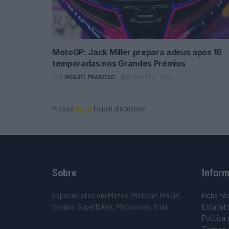
MotoGP: Jack Miller prepara adeus após 16
temporadas nos Grandes Prémios
POR
MIGUEL FRAGOSO
8 AGOSTO, 2026
Please
login
to join discussion
Sobre
Infor
Especialistas em Motos, MotoGP, MXGP,
Ficha té
Enduro, SuperBikes, Motocross, Trial
Estatuto
Política