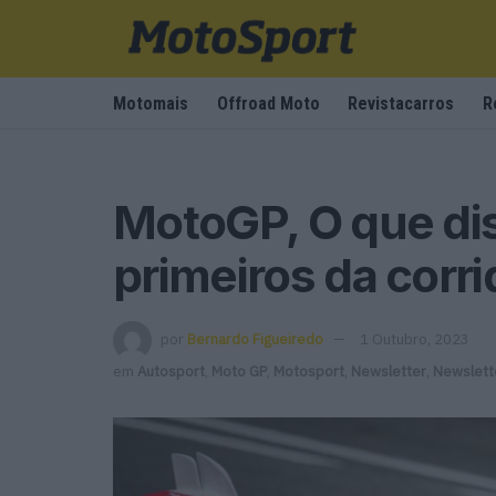
Motomais
Offroad Moto
Revistacarros
R
MotoGP, O que di
primeiros da corri
por
Bernardo Figueiredo
1 Outubro, 2023
em
Autosport
,
Moto GP
,
Motosport
,
Newsletter
,
Newslett