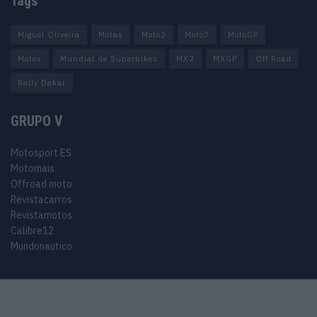
Tags
Miguel Oliveira
Motas
Moto2
Moto3
MotoGP
Motos
Mundial de Superbikes
MX2
MXGP
Off Road
Rally Dakar
GRUPO V
Motosport ES
Motomais
Offroad moto
Revistacarros
Revistamotos
Calibre12
Mundonautico