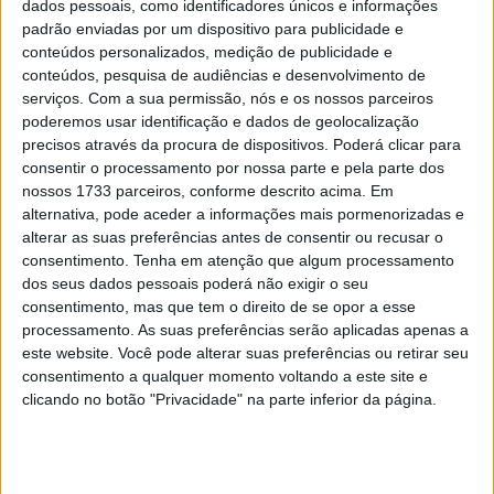
dados pessoais, como identificadores únicos e informações
o Grande Prémio de Itália, que se disputa este fim de
padrão enviadas por um dispositivo para publicidade e
semana em Mugello, segundo avança o Motorsport.com.
conteúdos personalizados, medição de publicidade e
conteúdos, pesquisa de audiências e desenvolvimento de
A intervenção cirúrgica, na qual lhe foram retirados dois
serviços.
Com a sua permissão, nós e os nossos parceiros
parafusos e um fragmento ósseo do ombro direito que
poderemos usar identificação e dados de geolocalização
comprimiam o nervo radial, foi complementada com a
precisos através da procura de dispositivos. Poderá clicar para
consentir o processamento por nossa parte e pela parte dos
reparação de uma fratura no quinto dedo do pé direito.
nossos 1733 parceiros, conforme descrito acima. Em
Apenas duas semanas depois, o campeão já começou a
alternativa, pode aceder a informações mais pormenorizadas e
partilhar exercícios de reabilitação. “Não é fácil, mas
alterar as suas preferências antes de consentir ou recusar o
sempre a avançar”, escreveu nas redes sociais,
consentimento.
Tenha em atenção que algum processamento
juntamente com um vídeo em que aparece a fazer treino
dos seus dados pessoais poderá não exigir o seu
consentimento, mas que tem o direito de se opor a esse
de força com o braço afetado.
processamento. As suas preferências serão aplicadas apenas a
este website. Você pode alterar suas preferências ou retirar seu
Márquez tem previsto submeter-se esta semana a uma
consentimento a qualquer momento voltando a este site e
revisão médica com os seus médicos de confiança. Se
clicando no botão "Privacidade" na parte inferior da página.
receber luz verde, subirá a uma moto de estrada para
testar, uma rotina habitual nas suas anteriores
reentradas. O passo decisivo chegará na quinta-feira em