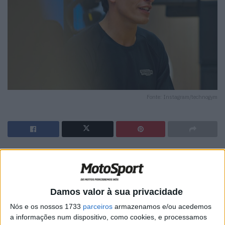
Fonte: Instagram/technogym
🔊 Ouvir artigo
O regresso de Marc Márquez à competição pode estar
iminente. O espanhol, que foi submetido a uma dupla
Damos valor à sua privacidade
cirurgia a 10 de maio após a queda na Sprint de Le Mans,
Nós e os nossos 1733
parceiros
armazenamos e/ou acedemos
surge na primeira lista provisória de pilotos inscritos para
a informações num dispositivo, como cookies, e processamos