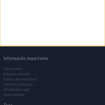
Sobre
Especialistas em Motos, MotoGP, MXGP, Enduro, SuperBikes,
Motocross, Trial
Informação importante
Ficha técnica
Estatuto editorial
Política de privacidade
Termos e condições
Informação Legal
Como anunciar