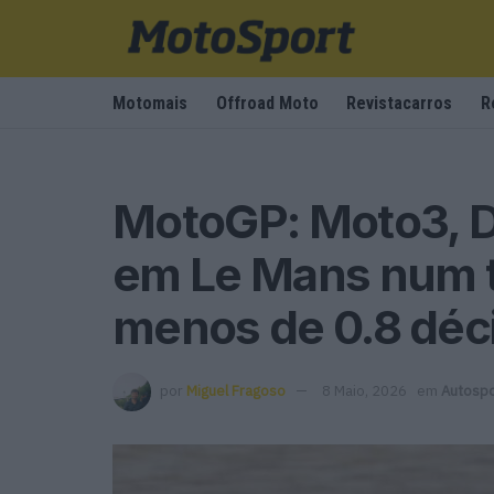
Motomais
Offroad Moto
Revistacarros
R
MotoGP: Moto3, D
em Le Mans num t
menos de 0.8 dé
por
Miguel Fragoso
8 Maio, 2026
em
Autospo