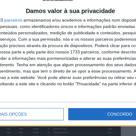
Damos valor à sua privacidade
dos lugares de acesso automático à luta pela pole
33
parceiros
armazenamos e/ou acedemos a informações num dispositi
 Carpe, que terão agora de passar pelo Q1 para
essoais, como identificadores únicos e informações padrão enviadas 
ficação.
conteúdos personalizados, medição de publicidade e conteúdos, pesqui
serviços.
Com a sua permissão, nós e os nossos parceiros poderemos 
ção precisos através da procura de dispositivos. Poderá clicar para co
s no topo da classificação, embora a Honda tenha
ossa parte e pela parte dos nossos 1733 parceiros, conforme descrit
re os pilotos mais rápidos, mostrando sinais positivos
eder a informações mais pormenorizadas e alterar as suas preferência
Le Mans.
timento.
Tenha em atenção que algum processamento dos seus dados
nsentimento, mas que tem o direito de se opor a esse processamento. A
as a este website. Você pode alterar suas preferências ou retirar seu
tando a este site e clicando no botão "Privacidade" na parte inferior 
AIS OPÇÕES
CONCORDO