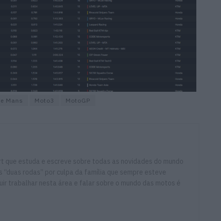
Le Mans
Moto3
MotoGP
ort que estuda e escreve sobre todas as novidades do mundo
 “duas rodas” por culpa da família que sempre esteve
ir trabalhar nesta área e falar sobre o mundo das motos é