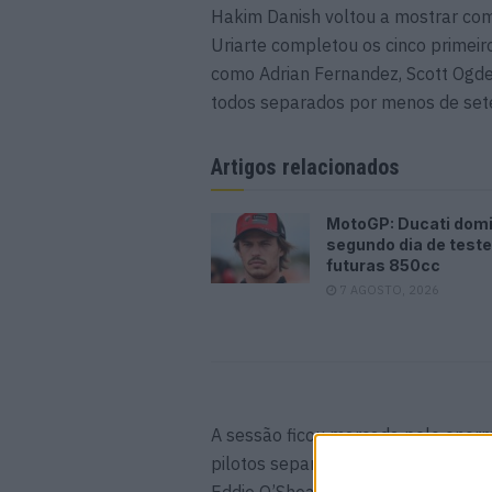
Hakim Danish voltou a mostrar com
Uriarte completou os cinco primeir
como Adrian Fernandez, Scott Ogde
todos separados por menos de set
Artigos relacionados
MotoGP: Ducati dom
segundo dia de test
futuras 850cc
7 AGOSTO, 2026
A sessão ficou marcada pelo enorme
pilotos separados por menos de oit
Eddie O’Shea também asseguraram 