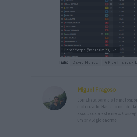
Fonte:https://mototiming.live
Tags:
David Muñoz
GP de França - 
Miguel Fragoso
Jornalista para o site motosp
motorizado. Nasci no mundo das
associada a este meio. Consegu
um privilégio enorme.