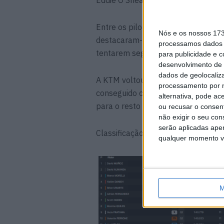
Entre os pilotos que ficaram fora 
Nós e os nossos 17
destacaram-se Guido Pini e Alvaro
processamos dados p
tentarem seguir em frente na quali
para publicidade e 
desenvolvimento de 
dados de geolocaliza
A KTM voltou a dominar em número
processamento por n
conseguido colocar várias motos ent
alternativa, pode ac
para o resto do fim de semana em 
ou recusar o consen
não exigir o seu co
serão aplicadas apen
Classificação geral PR de Moto3:
qualquer momento vol
M