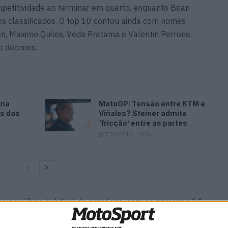
petitividade ao terminar em quarto, enquanto Brian
os classificados. O top 10 contou ainda com nomes
n, Maximo Quiles, Veda Pratama e Valentin Perrone,
e décimos.
ina
MotoGP: Tensão entre KTM e
es das
Viñales? Steiner admite
‘fricção’ entre as partes
7 AGOSTO, 2026
 equilíbrio habitual da categoria, com os primeiros 14
o décimos. Joel Kelso, Matteo Bertelle, Jesus Rios e
presença direta no Q2.