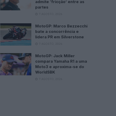
admite ‘fricção’ entre as
partes
7 AGOSTO, 2026
MotoGP: Marco Bezzecchi
bate a concorrência e
lidera PR em Silverstone
7 AGOSTO, 2026
MotoGP: Jack Miller
compara Yamaha R1 a uma
Moto3 e aproxima-se do
WorldSBK
7 AGOSTO, 2026