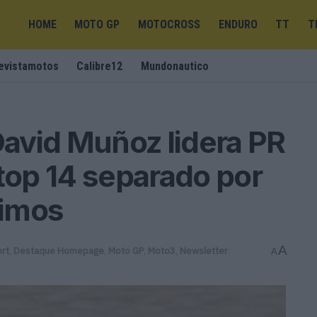
HOME
MOTO GP
MOTOCROSS
ENDURO
TT
T
evistamotos
Calibre12
Mundonautico
avid Muñoz lidera PR
op 14 separado por
cimos
A
rt
,
Destaque Homepage
,
Moto GP
,
Moto3
,
Newsletter
A