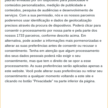
padrão enviadas por um dispositivo para publicidade e
Yamaha na quarta e quinta-feira.
conteúdos personalizados, medição de publicidade e
conteúdos, pesquisa de audiências e desenvolvimento de
As primeiras voltas indicaram uma corrida promissora
serviços.
Com a sua permissão, nós e os nossos parceiros
para Miller, que fez um bom arranque, subindo da 14ª
poderemos usar identificação e dados de geolocalização
posição da grelha para a 10ª no final da primeira volta.
precisos através da procura de dispositivos. Poderá clicar para
consentir o processamento por nossa parte e pela parte dos
Embora tenha perdido algumas posições pouco depois,
nossos 1733 parceiros, conforme descrito acima. Em
manteve a 12ª posição até à volta 15 de 23, quando uma
alternativa, pode aceder a informações mais pormenorizadas e
queda significativa no desempenho dos pneus o obrigou a
alterar as suas preferências antes de consentir ou recusar o
reduzir consideravelmente a velocidade e a terminar em
consentimento.
Tenha em atenção que algum processamento
dos seus dados pessoais poderá não exigir o seu
14º.
consentimento, mas que tem o direito de se opor a esse
processamento. As suas preferências serão aplicadas apenas a
Oliveira, por outro lado, foi apanhado no caos das
este website. Você pode alterar suas preferências ou retirar seu
primeiras voltas e caiu da 15ª para a 19ª posição, apesar
consentimento a qualquer momento voltando a este site e
de um arranque perfeito. Mas, graças ao ritmo
clicando no botão "Privacidade" na parte inferior da página.
consistente, recuperou terreno e terminou em 15º,
marcando o seu primeiro ponto desde que recuperou da
lesão.