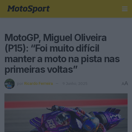
MotoGP, Miguel Oliveira
(P15): “Foi muito difícil
manter a moto na pista nas
primeiras voltas”
A
por
Ricardo Ferreira
9 Junho, 2025
A