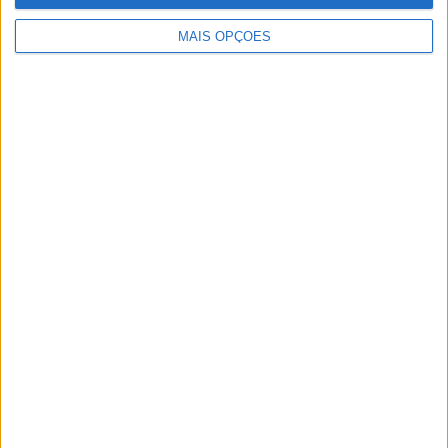
MAIS OPÇÕES
Artigos relacionados
MotoGP: Jorge Martín não dá hipóteses e
vence Sprint marcada pelo domínio da
Aprilia
POR
MIGUEL FRAGOSO
8 AGOSTO, 2026