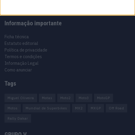
Informação importante
Ficha técnica
Estatuto editorial
Política de privacidade
Termos e condições
Informação Legal
Como anunciar
Tags
Miguel Oliveira
Motas
Moto2
Moto3
MotoGP
Motos
Mundial de Superbikes
MX2
MXGP
Off Road
Rally Dakar
GRUPO V