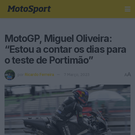
MotoGP, Miguel Oliveira:
“Estou a contar os dias para
o teste de Portimão”
A
por
Ricardo Ferreira
7 Março, 2023
A