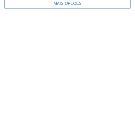
Artigos relacionados
MAIS OPÇÕES
MotoGP: Jorge Martín não dá hipóteses e
vence Sprint marcada pelo domínio da
Aprilia
POR
MIGUEL FRAGOSO
8 AGOSTO, 2026