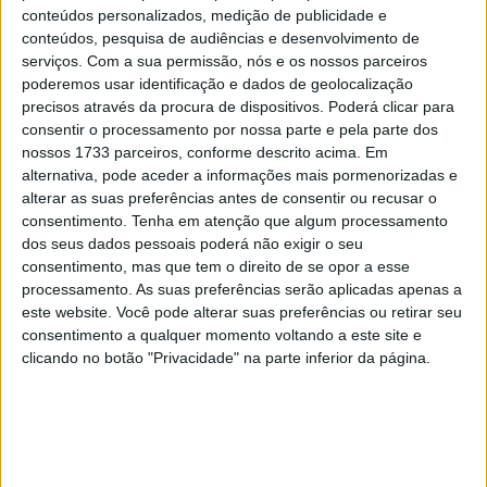
de MotoGP.
conteúdos personalizados, medição de publicidade e
conteúdos, pesquisa de audiências e desenvolvimento de
Miguel Oliveira chega à “montanha-russa” algarvia para
serviços.
Com a sua permissão, nós e os nossos parceiros
dois dias de testes, mantendo o seu objetivo de conhecer
poderemos usar identificação e dados de geolocalização
e adaptar-se à sua nova moto, para estar o máximo
precisos através da procura de dispositivos. Poderá clicar para
consentir o processamento por nossa parte e pela parte dos
preparado para os 21 Grandes Prémios do ano, que em
nossos 1733 parceiros, conforme descrito acima. Em
2023 adquirem um novo formato ao incluírem além da
alternativa, pode aceder a informações mais pormenorizadas e
corrida principal do evento (que se mantém aos
alterar as suas preferências antes de consentir ou recusar o
domingos), as “sprint races” (aos sábados).
consentimento.
Tenha em atenção que algum processamento
dos seus dados pessoais poderá não exigir o seu
“Estou muito entusiasmado, estou a contar os dias para
consentimento, mas que tem o direito de se opor a esse
ser sincero. Quero começar com força e com bastante
processamento. As suas preferências serão aplicadas apenas a
este website. Você pode alterar suas preferências ou retirar seu
velocidade. É o que eu espero e é esta a vontade que
consentimento a qualquer momento voltando a este site e
tenho: fazer um excelente resultado perante o público
clicando no botão "Privacidade" na parte inferior da página.
português”
, refere o piloto da Charneca de Caparica que,
recorde-se, foi o primeiro piloto na história do MotoGP a
vencer em Portimão.
O circuito português vai, como é sabido, receber a