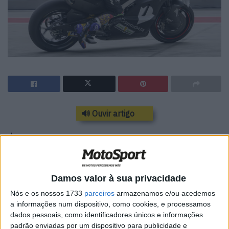
🔊 Ouvir artigo
É já este sábado e domingo, que Miguel
Oliveira – como, aliás, toda a caravana de
MotoGP – vai rumar ao Autódromo
Damos valor à sua privacidade
Internacional do Algarve (AIA), em
Nós e os nossos 1733
parceiros
armazenamos e/ou acedemos
Portimão, para uma nova ronda de testes,
a informações num dispositivo, como cookies, e processamos
antes do arranque oficial do campeonato
dados pessoais, como identificadores únicos e informações
padrão enviadas por um dispositivo para publicidade e