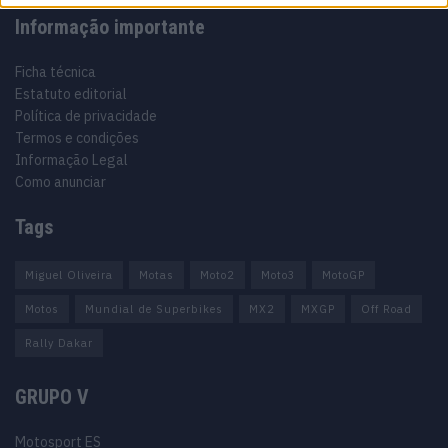
Informação importante
Ficha técnica
Estatuto editorial
Política de privacidade
Termos e condições
Informação Legal
Como anunciar
Tags
Miguel Oliveira
Motas
Moto2
Moto3
MotoGP
Motos
Mundial de Superbikes
MX2
MXGP
Off Road
Rally Dakar
GRUPO V
Motosport ES