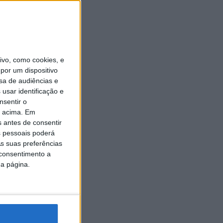
vo, como cookies, e
por um dispositivo
sa de audiências e
usar identificação e
nsentir o
o acima. Em
s antes de consentir
 pessoais poderá
s suas preferências
 consentimento a
da página.