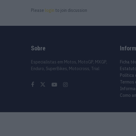
Please
login
to join discussion
Sobre
Infor
Especialistas em Motos, MotoGP, MXGP,
Ficha té
Enduro, SuperBikes, Motocross, Trial
Estatuto
Política
Termos 
Informa
Como an
© 2024 Motosport copyright