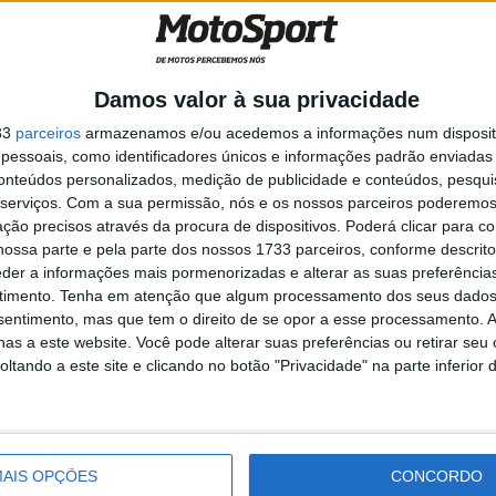
 conseguem. Tenho a certeza de que no futuro vai
 antigo piloto da Honda.
Damos valor à sua privacidade
33
parceiros
armazenamos e/ou acedemos a informações num dispositi
essoais, como identificadores únicos e informações padrão enviadas 
ada vez
MotoGP: Alex Márquez
conteúdos personalizados, medição de publicidade e conteúdos, pesqui
ao
acredita que a Aprilia está
serviços.
Com a sua permissão, nós e os nossos parceiros poderemos 
fora do alcance da Ducati em
ção precisos através da procura de dispositivos. Poderá clicar para co
Silverstone
ossa parte e pela parte dos nossos 1733 parceiros, conforme descrit
9 AGOSTO, 2026
eder a informações mais pormenorizadas e alterar as suas preferência
timento.
Tenha em atenção que algum processamento dos seus dados
nsentimento, mas que tem o direito de se opor a esse processamento. A
as a este website. Você pode alterar suas preferências ou retirar seu
tando a este site e clicando no botão "Privacidade" na parte inferior 
MotoGP
AIS OPÇÕES
CONCORDO