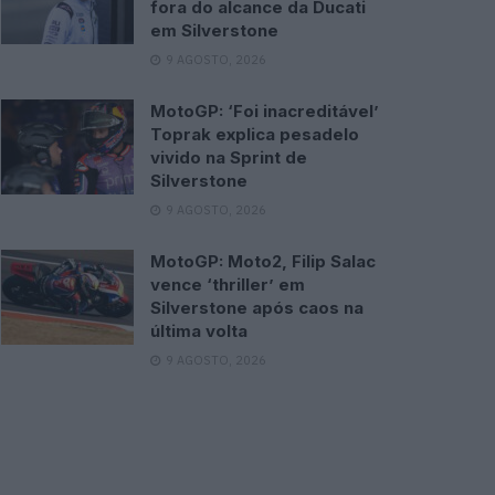
fora do alcance da Ducati
em Silverstone
9 AGOSTO, 2026
MotoGP: ‘Foi inacreditável’
Toprak explica pesadelo
vivido na Sprint de
Silverstone
9 AGOSTO, 2026
MotoGP: Moto2, Filip Salac
vence ‘thriller’ em
Silverstone após caos na
última volta
9 AGOSTO, 2026