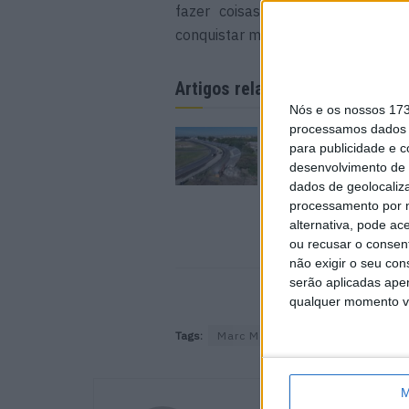
fazer coisas que os outros não
conquistar mais títulos”, concluiu o
Artigos relacionados
Nós e os nossos 17
processamos dados p
MotoGP: Argentina c
para publicidade e 
mais perto de voltar 
desenvolvimento de 
Mundial em 2027
dados de geolocaliza
9 AGOSTO, 2026
processamento por n
alternativa, pode ac
ou recusar o consen
não exigir o seu co
serão aplicadas apen
qualquer momento vol
Tags:
Marc Marquez
Mick Doohan
M