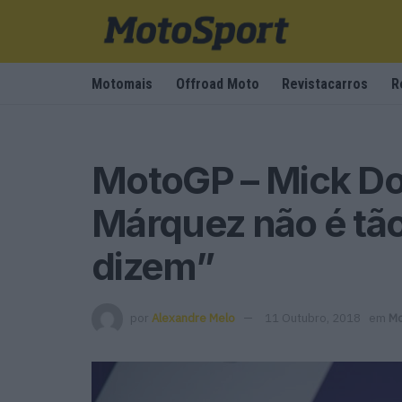
Motomais
Offroad Moto
Revistacarros
R
MotoGP – Mick D
Márquez não é tã
dizem”
por
Alexandre Melo
11 Outubro, 2018
em
Mo