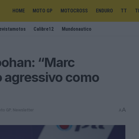
HOME
MOTO GP
MOTOCROSS
ENDURO
TT
T
evistamotos
Calibre12
Mundonautico
oohan: “Marc
o agressivo como
A
to GP
,
Newsletter
A