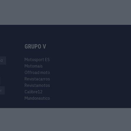
GRUPO V
Motosport ES
o2
Motomais
Offroad moto
Revistacarros
Revistamotos
r
Calibre12
Mundonautico