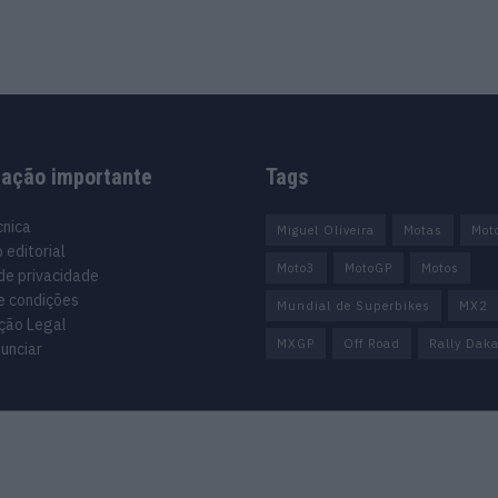
mação importante
Tags
cnica
Miguel Oliveira
Motas
Mot
 editorial
Moto3
MotoGP
Motos
 de privacidade
e condições
Mundial de Superbikes
MX2
ção Legal
MXGP
Off Road
Rally Daka
unciar