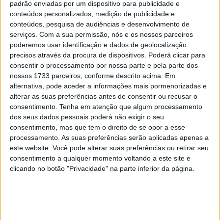
padrão enviadas por um dispositivo para publicidade e
aproveitando ao máximo o Teste Oficial de MotoGP de
conteúdos personalizados, medição de publicidade e
Jerez. Em condições de sol e vento, a dupla fez um
conteúdos, pesquisa de audiências e desenvolvimento de
serviços.
Com a sua permissão, nós e os nossos parceiros
grande esforço para recolher o máximo de dados
poderemos usar identificação e dados de geolocalização
possível enquanto experimentava um motor atualizado.
precisos através da procura de dispositivos. Poderá clicar para
Terminaram em 3º e 4º lugar, respetivamente, na
consentir o processamento por nossa parte e pela parte dos
classificação geral.
nossos 1733 parceiros, conforme descrito acima. Em
alternativa, pode aceder a informações mais pormenorizadas e
Em declarações para a imprensa da Monster Energy
alterar as suas preferências antes de consentir ou recusar o
consentimento.
Tenha em atenção que algum processamento
Yamaha MotoGP, Massimo Meregalli falou sobre o que foi
dos seus dados pessoais poderá não exigir o seu
feito durante o dia de testes, especialmente na nova
consentimento, mas que tem o direito de se opor a esse
atualização do motor.
processamento. As suas preferências serão aplicadas apenas a
este website. Você pode alterar suas preferências ou retirar seu
– Acabámos por ter um fim de semana muito bom,
consentimento a qualquer momento voltando a este site e
seguido de um teste bem sucedido. Hoje conseguimos
clicando no botão "Privacidade" na parte inferior da página.
recolher algumas boas informações. O tema principal foi
o motor atualizado, que não é o V4. Estávamos curiosos
para ouvir os comentários dos pilotos, porque estamos
prontos para utilizar esta especificação de motor