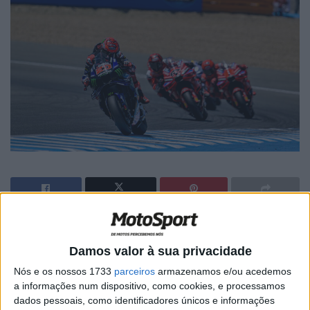
🔊 Ouvir artigo
Damos valor à sua privacidade
Após o Gran Premio de Espanha, que terminou com um
pódio para a Monster Energy Yamaha MotoGP Team,
Nós e os nossos 1733
parceiros
armazenamos e/ou acedemos
a informações num dispositivo, como cookies, e processamos
Fabio Quartararo e Álex Rins retomaram na segunda-
dados pessoais, como identificadores únicos e informações
feira o trabalho no Circuito de Jerez – Ángel Nieto,