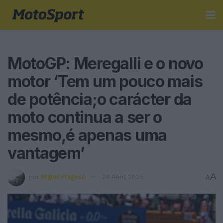
MotoGP: Meregalli e o novo
motor ‘Tem um pouco mais
de potência;o carácter da
moto continua a ser o
mesmo,é apenas uma
vantagem’
A
por
Miguel Fragoso
29 Abril, 2025
A