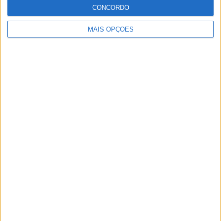
um privilégio enorme.
CONCORDO
MAIS OPÇÕES
Artigos relacionados
MotoGP: Jorge Martín não dá hipóteses e
vence Sprint marcada pelo domínio da
Aprilia
POR
MIGUEL FRAGOSO
8 AGOSTO, 2026