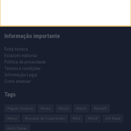
Motocross, Trial
Informação importante
Ficha técnica
Estatuto editorial
Política de privacidade
Termos e condições
Informação Legal
Como anunciar
Tags
Miguel Oliveira
Motas
Moto2
Moto3
MotoGP
Motos
Mundial de Superbikes
MX2
MXGP
Off Road
Rally Dakar