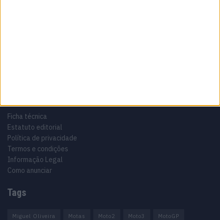
Sobre
Especialistas em Motos, MotoGP, MXGP, Enduro, SuperBikes,
Motocross, Trial
Informação importante
Ficha técnica
Estatuto editorial
Política de privacidade
Termos e condições
Informação Legal
Como anunciar
Tags
Miguel Oliveira
Motas
Moto2
Moto3
MotoGP