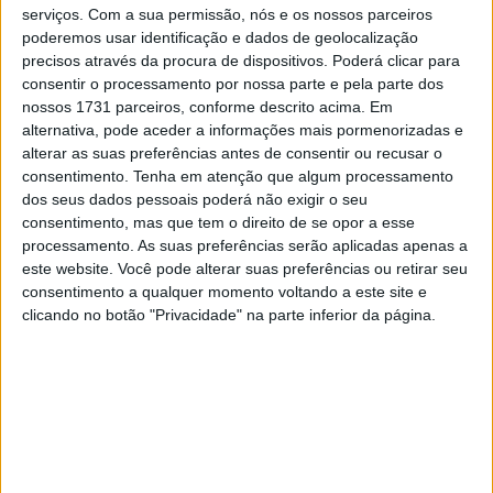
uma operação recente.
serviços.
Com a sua permissão, nós e os nossos parceiros
A conferência de imprensa de Balaton decorreu com a
poderemos usar identificação e dados de geolocalização
precisos através da procura de dispositivos. Poderá clicar para
presença de Marc Márquez, Ai Ogura e Marco Bezzecchi,
consentir o processamento por nossa parte e pela parte dos
como líder do Campeonato.
nossos 1731 parceiros, conforme descrito acima. Em
alternativa, pode aceder a informações mais pormenorizadas e
alterar as suas preferências antes de consentir ou recusar o
consentimento.
Tenha em atenção que algum processamento
dos seus dados pessoais poderá não exigir o seu
consentimento, mas que tem o direito de se opor a esse
processamento. As suas preferências serão aplicadas apenas a
este website. Você pode alterar suas preferências ou retirar seu
consentimento a qualquer momento voltando a este site e
clicando no botão "Privacidade" na parte inferior da página.
Quando perguntaram a Marc Márquez se, em vista de ter
dominado na Hungria no ano passado, estaria a lutar
pela vitória ou pelo pódio em Balaton, o 8-vezes