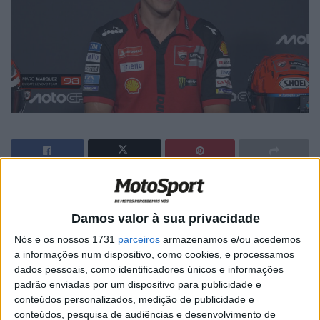
🔊 Ouvir artigo
O piloto Ducati considera que ainda está
Damos valor à sua privacidade
longe da forma dos seus rivais
Nós e os nossos 1731
parceiros
armazenamos e/ou acedemos
a informações num dispositivo, como cookies, e processamos
Na
conferência
de imprensa de MotoGP de quinta-feira,
dados pessoais, como identificadores únicos e informações
padrão enviadas por um dispositivo para publicidade e
Marc não escondeu que a sua condição física ainda não
conteúdos personalizados, medição de publicidade e
está a 100% devido ao seu ombro, ainda a recuperar de
conteúdos, pesquisa de audiências e desenvolvimento de