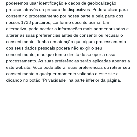
poderemos usar identificação e dados de geolocalização
precisos através da procura de dispositivos. Poderá clicar para
No primeiro contacto, foi Di Giannantonio quem, ao tentar
consentir o processamento por nossa parte e pela parte dos
a ultrapassagem, empurrou Márquez para a zona de
nossos 1733 parceiros, conforme descrito acima. Em
terra situada no exterior do corretor. O espanhol
alternativa, pode aceder a informações mais pormenorizadas e
conseguiu manter-se em pista e evitar a queda, mas
alterar as suas preferências antes de consentir ou recusar o
consentimento.
Tenha em atenção que algum processamento
perdeu a trajetória ideal. A manobra foi considerada
dos seus dados pessoais poderá não exigir o seu
excessivamente agressiva pela Direção de Corrida, que
consentimento, mas que tem o direito de se opor a esse
acabou por sancionar o piloto italiano com uma Long Lap
processamento. As suas preferências serão aplicadas apenas a
Penalty, embora a penalização tenha sido aplicada por
este website. Você pode alterar suas preferências ou retirar seu
uma infração na partida e não por esse incidente.
consentimento a qualquer momento voltando a este site e
clicando no botão "Privacidade" na parte inferior da página.
Instantes depois, ambos voltaram a encontrar-se na
segunda parte da chicane. Houve um novo toque entre as
duas Ducati, desta vez sem que nenhum dos pilotos
saísse de pista, mas ambos perderam um tempo
precioso num final de corrida completamente caótico.
Artigos relacionados