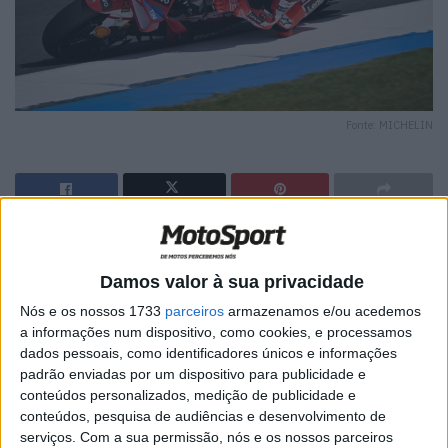
Fonte: MICHELIN
🔊 Ouvir artigo
Damos valor à sua privacidade
Para além da penalização, o duelo entre Marc Márquez e
Fabio Di Giannantonio proporcionou uma das imagens
Nós e os nossos 1733
parceiros
armazenamos e/ou acedemos
a informações num dispositivo, como cookies, e processamos
mais marcantes do fim de semana. Os dois pilotos
dados pessoais, como identificadores únicos e informações
chegaram completamente lado a lado à última chicane,
padrão enviadas por um dispositivo para publicidade e
protagonizando uma batalha que recordou
conteúdos personalizados, medição de publicidade e
inevitavelmente o famoso incidente entre Valentino Rossi
conteúdos, pesquisa de audiências e desenvolvimento de
serviços.
Com a sua permissão, nós e os nossos parceiros
e o próprio Márquez no mesmo local.