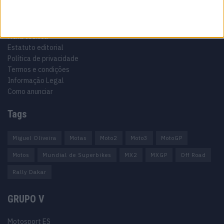
Informação importante
Ficha técnica
Estatuto editorial
Política de privacidade
Termos e condições
Informação Legal
Como anunciar
Tags
Miguel Oliveira
Motas
Moto2
Moto3
MotoGP
Motos
Mundial de Superbikes
MX2
MXGP
Off Road
Rally Dakar
GRUPO V
Motosport ES