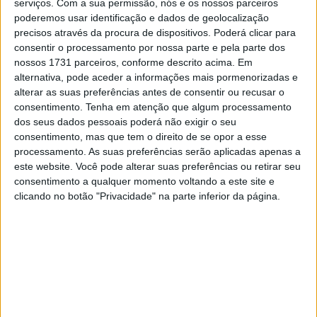
serviços.
Com a sua permissão, nós e os nossos parceiros
degrau mais alto do pódio pela quinta vez consecutiva.
poderemos usar identificação e dados de geolocalização
Foi a sua oitava vitória na MotoGP da temporada, a sua
precisos através da procura de dispositivos. Poderá clicar para
consentir o processamento por nossa parte e pela parte dos
70ª no geral, e graças ao seu irmão Alex não terminar
nossos 1731 parceiros, conforme descrito acima. Em
nenhuma corrida, conseguiu ampliar a sua liderança no
alternativa, pode aceder a informações mais pormenorizadas e
Campeonato do Mundo para confortáveis 120 pontos.
alterar as suas preferências antes de consentir ou recusar o
consentimento.
Tenha em atenção que algum processamento
–
“Estou num dos melhores momentos da minha
dos seus dados pessoais poderá não exigir o seu
carreira; sinto-me como em 2019 ou 2014”, observou o
consentimento, mas que tem o direito de se opor a esse
processamento. As suas preferências serão aplicadas apenas a
piloto de 32 anos. “Estou a pilotar muito bem, estou
este website. Você pode alterar suas preferências ou retirar seu
calmo e consigo administrar as corridas. Preciso manter
consentimento a qualquer momento voltando a este site e
essa mentalidade e foco, e só posso agradecer à minha
clicando no botão "Privacidade" na parte inferior da página.
equipa. Não podemos esquecer que esta é uma equipa
nova para mim. Ao mesmo tempo, isso tornou as
primeiras corridas da temporada mais interessantes para
mim. Tivemos alguma margem de manobra desde o início
– quando tivemos a conexão perfeita, conseguimos
melhorar significativamente.”