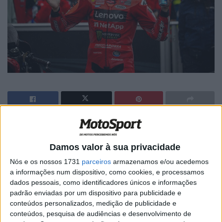
🔊 Ouvir artigo
Marc Márquez tornou-se o primeiro piloto da Ducati na
Damos valor à sua privacidade
história da MotoGP a vencer cinco corridas consecutivas
Nós e os nossos 1731
parceiros
armazenamos e/ou acedemos
de Grande Prémio, apesar da corrida em Brno não ter
a informações num dispositivo, como cookies, e processamos
dados pessoais, como identificadores únicos e informações
ocorrido como ele esperava.
padrão enviadas por um dispositivo para publicidade e
conteúdos personalizados, medição de publicidade e
O feito foi alcançado de forma impressionante: depois de
conteúdos, pesquisa de audiências e desenvolvimento de
Aragão, Mugello, Assen e Sachsenring, Marc subiu ao