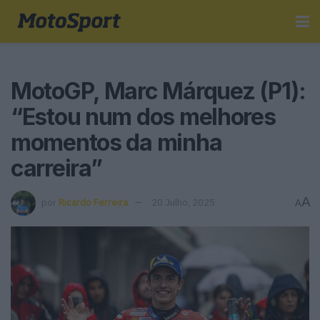
MotoGP, Marc Márquez (P1):
“Estou num dos melhores
momentos da minha
carreira”
A
por
Ricardo Ferreira
20 Julho, 2025
A