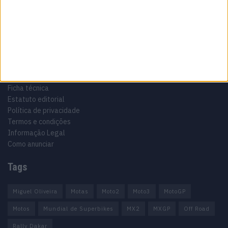
Motocross, Trial
Informação importante
Ficha técnica
Estatuto editorial
Política de privacidade
Termos e condições
Informação Legal
Como anunciar
Tags
Miguel Oliveira
Motas
Moto2
Moto3
MotoGP
Motos
Mundial de Superbikes
MX2
MXGP
Off Road
Rally Dakar